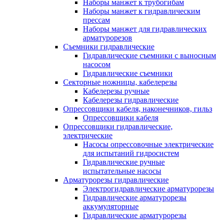
Наборы манжет к трубогибам
Наборы манжет к гидравлическим
прессам
Наборы манжет для гидравлических
арматурорезов
Съемники гидравлические
Гидравлические cъемники с выносным
насосом
Гидравлические съемники
Секторные ножницы, кабелерезы
Кабелерезы ручные
Кабелерезы гидравлические
Опрессовщики кабеля, наконечников, гильз
Опрессовщики кабеля
Опрессовщики гидравлические,
электрические
Насосы опрессовочные электрические
для испытаний гидросистем
Гидравлические ручные
испытательные насосы
Арматурорезы гидравлические
Электрогидравлические арматурорезы
Гидравлические арматурорезы
аккумуляторные
Гидравлические арматурорезы