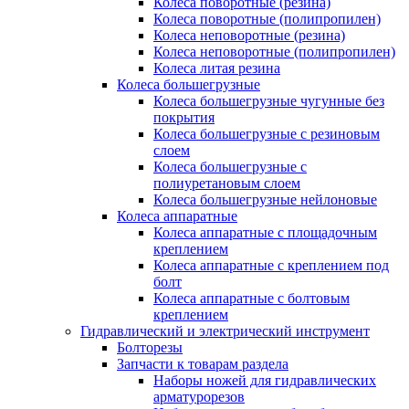
Колеса поворотные (резина)
Колеса поворотные (полипропилен)
Колеса неповоротные (резина)
Колеса неповоротные (полипропилен)
Колеса литая резина
Колеса большегрузные
Колеса большегрузные чугунные без
покрытия
Колеса большегрузные с резиновым
слоем
Колеса большегрузные с
полиуретановым слоем
Колеса большегрузные нейлоновые
Колеса аппаратные
Колеса аппаратные с площадочным
креплением
Колеса аппаратные с креплением под
болт
Колеса аппаратные с болтовым
креплением
Гидравлический и электрический инструмент
Болторезы
Запчасти к товарам раздела
Наборы ножей для гидравлических
арматурорезов