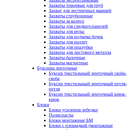
Захваты эксцентриковые
Захваты торцевые для труб
Захват для лестничных маршей
Захваты струбцинные
Захваты за колесо
Захваты для сэндвич-панелей
Захваты для рельс
Захваты для подъема бочек
Захваты для паллет
Захваты для опалубки
Захваты для листового металла
Захваты балочные
Захваты магнитные
Буксиры ленточные
Буксир текстильный ленточный скоба-
скоба
Буксир текстильный ленточный петля-
петля
Буксир текстильный ленточный крюк-
крюк
Блоки
Блоки усиления лебедки
Полиспасты
Блоки монтажные БМ
Блоки с площадкой (монтажные