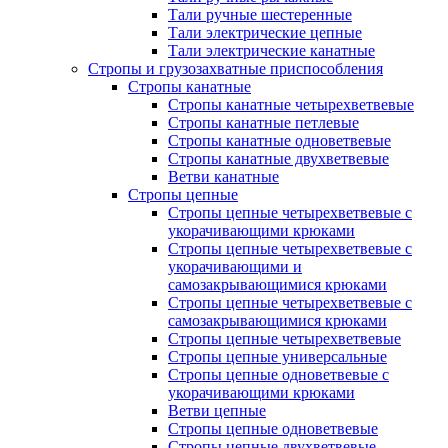
Тали ручные шестеренные
Тали электрические цепные
Тали электрические канатные
Стропы и грузозахватные приспособления
Стропы канатные
Стропы канатные четырехветвевые
Стропы канатные петлевые
Стропы канатные одноветвевые
Стропы канатные двухветвевые
Ветви канатные
Стропы цепные
Стропы цепные четырехветвевые с
укорачивающими крюками
Стропы цепные четырехветвевые с
укорачивающими и
самозакрывающимися крюками
Стропы цепные четырехветвевые с
самозакрывающимися крюками
Стропы цепные четырехветвевые
Стропы цепные универсальные
Стропы цепные одноветвевые с
укорачивающими крюками
Ветви цепные
Стропы цепные одноветвевые
Стропы цепные двухветвевые