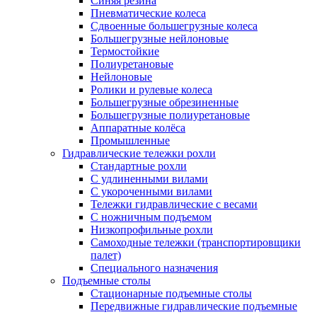
Синяя резина
Пневматические колеса
Сдвоенные большегрузные колеса
Большегрузные нейлоновые
Термостойкие
Полиуретановые
Нейлоновые
Ролики и рулевые колеса
Большегрузные обрезиненные
Большегрузные полиуретановые
Аппаратные колёса
Промышленные
Гидравлические тележки рохли
Стандартные рохли
С удлиненными вилами
С укороченными вилами
Тележки гидравлические с весами
С ножничным подъемом
Низкопрофильные рохли
Самоходные тележки (транспортировщики
палет)
Специального назначения
Подъемные столы
Стационарные подъемные столы
Передвижные гидравлические подъемные