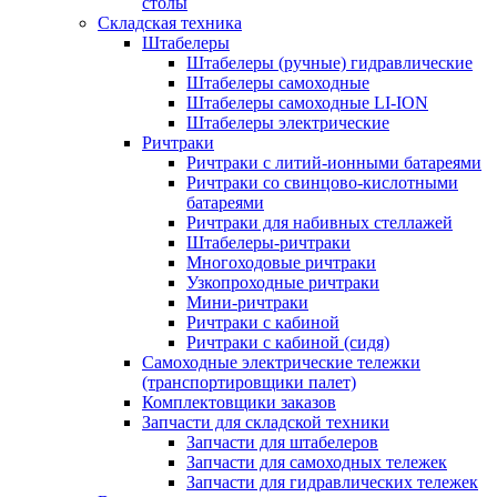
столы
Складская техника
Штабелеры
Штабелеры (ручные) гидравлические
Штабелеры самоходные
Штабелеры самоходные LI-ION
Штабелеры электрические
Ричтраки
Ричтраки с литий-ионными батареями
Ричтраки со свинцово-кислотными
батареями
Ричтраки для набивных стеллажей
Штабелеры-ричтраки
Многоходовые ричтраки
Узкопроходные ричтраки
Мини-ричтраки
Ричтраки с кабиной
Ричтраки с кабиной (сидя)
Самоходные электрические тележки
(транспортировщики палет)
Комплектовщики заказов
Запчасти для складской техники
Запчасти для штабелеров
Запчасти для самоходных тележек
Запчасти для гидравлических тележек