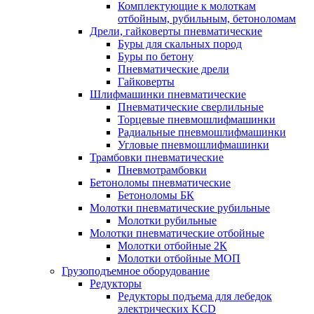
Комплектующие к молоткам
отбойным, рубильным, бетоноломам
Дрели, гайковерты пневматические
Буры для скальных пород
Буры по бетону
Пневматические дрели
Гайковерты
Шлифмашинки пневматические
Пневматические сверлильные
Торцевые пневмошлифмашинки
Радиальные пневмошлифмашинки
Угловые пневмошлифмашинки
Трамбовки пневматические
Пневмотрамбовки
Бетоноломы пневматические
Бетоноломы БК
Молотки пневматические рубильные
Молотки рубильные
Молотки пневматические отбойные
Молотки отбойные 2К
Молотки отбойные МОП
Грузоподъемное оборудование
Редукторы
Редукторы подъема для лебедок
электрических KCD