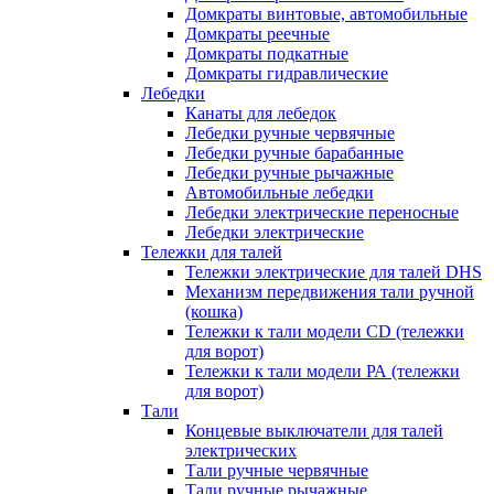
Домкраты винтовые, автомобильные
Домкраты реечные
Домкраты подкатные
Домкраты гидравлические
Лебедки
Канаты для лебедок
Лебедки ручные червячные
Лебедки ручные барабанные
Лебедки ручные рычажные
Автомобильные лебедки
Лебедки электрические переносные
Лебедки электрические
Тележки для талей
Тележки электрические для талей DHS
Механизм передвижения тали ручной
(кошка)
Тележки к тали модели CD (тележки
для ворот)
Тележки к тали модели РА (тележки
для ворот)
Тали
Концевые выключатели для талей
электрических
Тали ручные червячные
Тали ручные рычажные