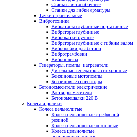
Станки листогибочные
Станки для гибки арматуры
Тачки строительные
Вибротехника
Вибраторы глубинные портативные
Вибраторы глубинные
Виброкатки ручные
Вибраторы глубинные с гибким валом
Виброрейки для бетона
Вибротрамбовки
Виброплиты
Генераторы, помпы, нагреватели
Дизельные генераторы синхронные
Бензиновые мотопомпы
Бензиновые генераторы
Бетоносмесители электрические
Растворосмесители
Бетономешалки 220 В
Колеса и ролики
Колеса цельнолитые
Колеса цельнолитые с рефленой
резиной
Колеса цельнолитые резиновые
Колеса цельнолитые
пенополиуретановые