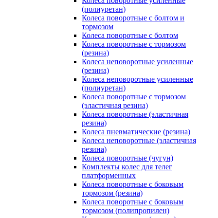
Колеса поворотные усиленные
(полиуретан)
Колеса поворотные с болтом и
тормозом
Колеса поворотные с болтом
Колеса поворотные c тормозом
(резина)
Колеса неповоротные усиленные
(резина)
Колеса неповоротные усиленные
(полиуретан)
Колеса поворотные c тормозом
(эластичная резина)
Колеса поворотные (эластичная
резина)
Колеса пневматические (резина)
Колеса неповоротные (эластичная
резина)
Колеса поворотные (чугун)
Комплекты колес для телег
платформенных
Колеса поворотные c боковым
тормозом (резина)
Колеса поворотные c боковым
тормозом (полипропилен)