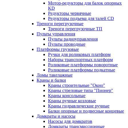
Мотор-редукторы для балок опорных
KD
Редукторы червячные
Редукторы подъема для талей CD
Треноги перегрузочные
Треноги перегрузочные ТП
Пульты управления
Пульты радиоуправления
Пульты проводные
Платформы грузовые
Ручки для роликовых платформ
Наборы транспортных платформ
Роликовые платформы поворотные
Роликовые платформы подкатные
Ломы такелажные
Краны и балки
Краны строительные "Окно"
Краны стреловые типа "Пионер"
Краны консольные
Краны ручные козловые
Краны гидравлические ручные
Балки опорные и подвесные концевые
Домкраты и насосы
Насосы для домкратов
Домкраты трансмиссионные