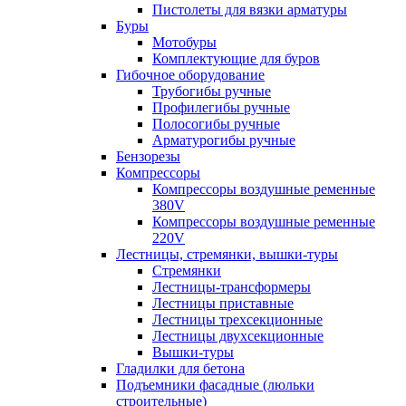
Пистолеты для вязки арматуры
Буры
Мотобуры
Комплектующие для буров
Гибочное оборудование
Трубогибы ручные
Профилегибы ручные
Полосогибы ручные
Арматурогибы ручные
Бензорезы
Компрессоры
Компрессоры воздушные ременные
380V
Компрессоры воздушные ременные
220V
Лестницы, стремянки, вышки-туры
Стремянки
Лестницы-трансформеры
Лестницы приставные
Лестницы трехсекционные
Лестницы двухсекционные
Вышки-туры
Гладилки для бетона
Подъемники фасадные (люльки
строительные)