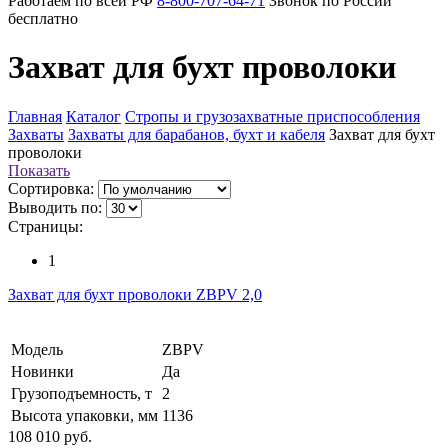
Работаем по всей РФ
8-800-707-64-71
Звонок по России
бесплатно
Захват для бухт проволоки
Главная
Каталог
Стропы и грузозахватные приспособления
Захваты
Захваты для барабанов, бухт и кабеля
Захват для бухт
проволоки
Показать
Сортировка:
Выводить по:
Страницы:
1
Захват для бухт проволоки ZBPV 2,0
Модель
ZBPV
Новинки
Да
Грузоподъемность, т
2
Высота упаковки, мм
1136
108 010 руб.