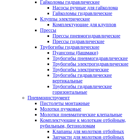
Гайколомы гидравлические
Насосы ручные для гайколома
Гайколомы гидравлические
Клуппы электрические
Комплектующие для клуппов
Прессы
Прессы пневмогидравлические
Прессы гидравлические
Трубогибы гидравлические
Пуансоны (башмаки)
Трубогибы пневмогидравлические
Трубогибы электрогидравлические
Трубогибы электрические
Трубогибы гидравлические
вертикальные
Трубогибы гидравлические
горизонтальные
Пневмоинструмент
Пистолеты монтажные
Молотки пучковые
Молотки пневматические клепальные
Комплектующие к молоткам отбойным,
рубильным, бетоноломам
Клапаны для молотков отбойных
Запчасти для молотков отбойных