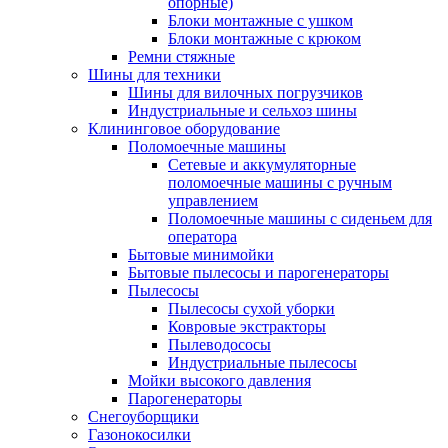
опорные)
Блоки монтажные с ушком
Блоки монтажные с крюком
Ремни стяжные
Шины для техники
Шины для вилочных погрузчиков
Индустриальные и сельхоз шины
Клининговое оборудование
Поломоечные машины
Сетевые и аккумуляторные
поломоечные машины с ручным
управлением
Поломоечные машины с сиденьем для
оператора
Бытовые минимойки
Бытовые пылесосы и парогенераторы
Пылесосы
Пылесосы сухой уборки
Ковровые экстракторы
Пылеводососы
Индустриальные пылесосы
Мойки высокого давления
Парогенераторы
Снегоуборщики
Газонокосилки