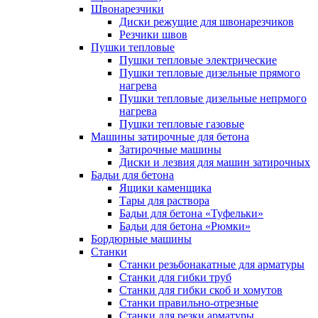
Швонарезчики
Диски режущие для швонарезчиков
Резчики швов
Пушки тепловые
Пушки тепловые электрические
Пушки тепловые дизельные прямого
нагрева
Пушки тепловые дизельные непрмого
нагрева
Пушки тепловые газовые
Машины затирочные для бетона
Затирочные машины
Диски и лезвия для машин затирочных
Бадьи для бетона
Ящики каменщика
Тары для раствора
Бадьи для бетона «Туфельки»
Бадьи для бетона «Рюмки»
Бордюрные машины
Станки
Станки резьбонакатные для арматуры
Станки для гибки труб
Станки для гибки скоб и хомутов
Станки правильно-отрезные
Станки для резки арматуры