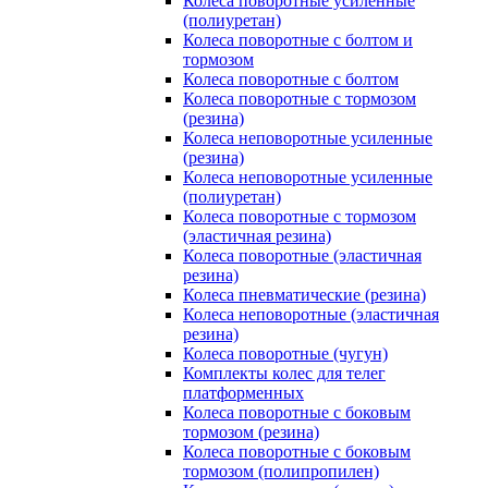
Колеса поворотные усиленные
(полиуретан)
Колеса поворотные с болтом и
тормозом
Колеса поворотные с болтом
Колеса поворотные c тормозом
(резина)
Колеса неповоротные усиленные
(резина)
Колеса неповоротные усиленные
(полиуретан)
Колеса поворотные c тормозом
(эластичная резина)
Колеса поворотные (эластичная
резина)
Колеса пневматические (резина)
Колеса неповоротные (эластичная
резина)
Колеса поворотные (чугун)
Комплекты колес для телег
платформенных
Колеса поворотные c боковым
тормозом (резина)
Колеса поворотные c боковым
тормозом (полипропилен)