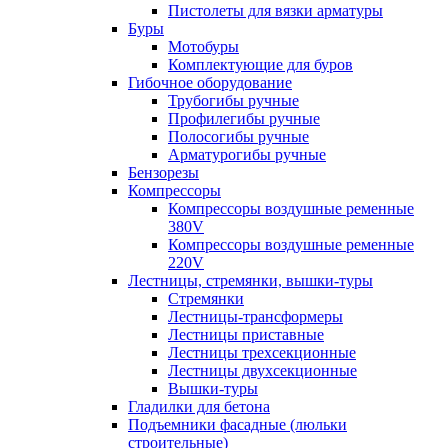
Пистолеты для вязки арматуры
Буры
Мотобуры
Комплектующие для буров
Гибочное оборудование
Трубогибы ручные
Профилегибы ручные
Полосогибы ручные
Арматурогибы ручные
Бензорезы
Компрессоры
Компрессоры воздушные ременные
380V
Компрессоры воздушные ременные
220V
Лестницы, стремянки, вышки-туры
Стремянки
Лестницы-трансформеры
Лестницы приставные
Лестницы трехсекционные
Лестницы двухсекционные
Вышки-туры
Гладилки для бетона
Подъемники фасадные (люльки
строительные)