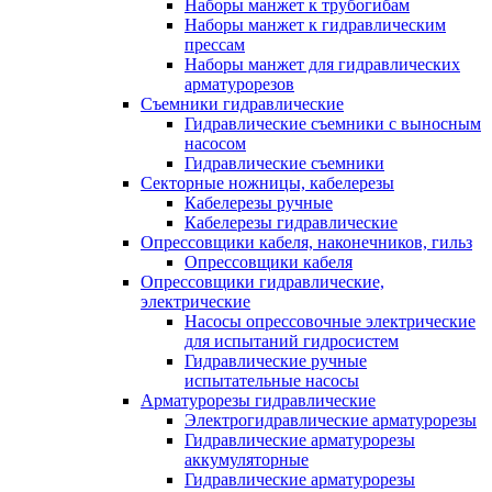
Наборы манжет к трубогибам
Наборы манжет к гидравлическим
прессам
Наборы манжет для гидравлических
арматурорезов
Съемники гидравлические
Гидравлические cъемники с выносным
насосом
Гидравлические съемники
Секторные ножницы, кабелерезы
Кабелерезы ручные
Кабелерезы гидравлические
Опрессовщики кабеля, наконечников, гильз
Опрессовщики кабеля
Опрессовщики гидравлические,
электрические
Насосы опрессовочные электрические
для испытаний гидросистем
Гидравлические ручные
испытательные насосы
Арматурорезы гидравлические
Электрогидравлические арматурорезы
Гидравлические арматурорезы
аккумуляторные
Гидравлические арматурорезы