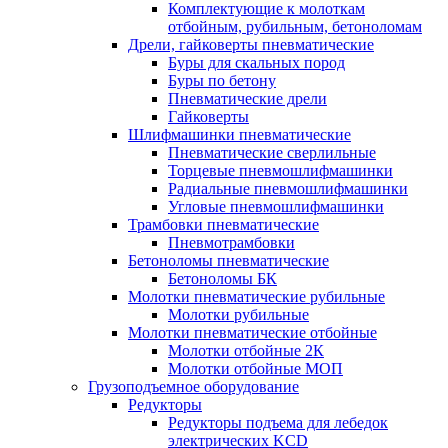
Комплектующие к молоткам
отбойным, рубильным, бетоноломам
Дрели, гайковерты пневматические
Буры для скальных пород
Буры по бетону
Пневматические дрели
Гайковерты
Шлифмашинки пневматические
Пневматические сверлильные
Торцевые пневмошлифмашинки
Радиальные пневмошлифмашинки
Угловые пневмошлифмашинки
Трамбовки пневматические
Пневмотрамбовки
Бетоноломы пневматические
Бетоноломы БК
Молотки пневматические рубильные
Молотки рубильные
Молотки пневматические отбойные
Молотки отбойные 2К
Молотки отбойные МОП
Грузоподъемное оборудование
Редукторы
Редукторы подъема для лебедок
электрических KCD