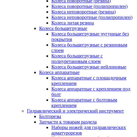
Колеса поворотные (резина)
Колеса поворотные (полипропилен)
Колеса неповоротные (резина)
Колеса неповоротные (полипропилен)
Колеса литая резина
Колеса большегрузные
Колеса большегрузные чугунные без
покрытия
Колеса большегрузные с резиновым
слоем
Колеса большегрузные с
полиуретановым слоем
Колеса большегрузные нейлоновые
Колеса аппаратные
Колеса аппаратные с площадочным
креплением
Колеса аппаратные с креплением под
болт
Колеса аппаратные с болтовым
креплением
Гидравлический и электрический инструмент
Болторезы
Запчасти к товарам раздела
Наборы ножей для гидравлических
арматурорезов