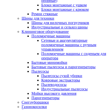
опорные)
Блоки монтажные с ушком
Блоки монтажные с крюком
Ремни стяжные
Шины для техники
Шины для вилочных погрузчиков
Индустриальные и сельхоз шины
Клининговое оборудование
Поломоечные машины
Сетевые и аккумуляторные
поломоечные машины с ручным
управлением
Поломоечные машины с сиденьем для
оператора
Бытовые минимойки
Бытовые пылесосы и парогенераторы
Пылесосы
Пылесосы сухой уборки
Ковровые экстракторы
Пылеводососы
Индустриальные пылесосы
Мойки высокого давления
Парогенераторы
Снегоуборщики
Газонокосилки