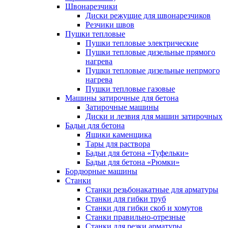
Швонарезчики
Диски режущие для швонарезчиков
Резчики швов
Пушки тепловые
Пушки тепловые электрические
Пушки тепловые дизельные прямого
нагрева
Пушки тепловые дизельные непрмого
нагрева
Пушки тепловые газовые
Машины затирочные для бетона
Затирочные машины
Диски и лезвия для машин затирочных
Бадьи для бетона
Ящики каменщика
Тары для раствора
Бадьи для бетона «Туфельки»
Бадьи для бетона «Рюмки»
Бордюрные машины
Станки
Станки резьбонакатные для арматуры
Станки для гибки труб
Станки для гибки скоб и хомутов
Станки правильно-отрезные
Станки для резки арматуры