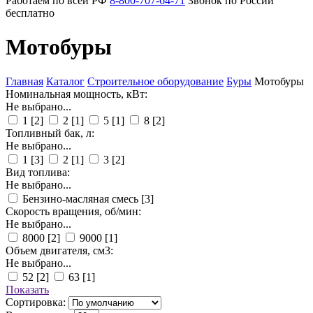
Работаем по всей РФ
8-800-707-64-71
Звонок по России
бесплатно
Мотобуры
Главная
Каталог
Строительное оборудование
Буры
Мотобуры
Номинальная мощность, кВт:
Не выбрано...
1
[2]
2
[1]
5
[1]
8
[2]
Топливный бак, л:
Не выбрано...
1
[3]
2
[1]
3
[2]
Вид топлива:
Не выбрано...
Бензино-масляная смесь
[3]
Скорость вращения, об/мин:
Не выбрано...
8000
[2]
9000
[1]
Объем двигателя, см3:
Не выбрано...
52
[2]
63
[1]
Показать
Сортировка: