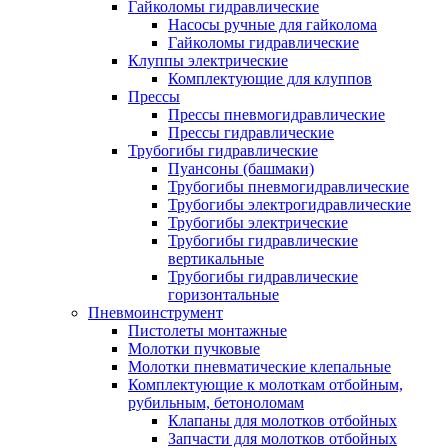
Гайколомы гидравлические
Насосы ручные для гайколома
Гайколомы гидравлические
Клуппы электрические
Комплектующие для клуппов
Прессы
Прессы пневмогидравлические
Прессы гидравлические
Трубогибы гидравлические
Пуансоны (башмаки)
Трубогибы пневмогидравлические
Трубогибы электрогидравлические
Трубогибы электрические
Трубогибы гидравлические
вертикальные
Трубогибы гидравлические
горизонтальные
Пневмоинструмент
Пистолеты монтажные
Молотки пучковые
Молотки пневматические клепальные
Комплектующие к молоткам отбойным,
рубильным, бетоноломам
Клапаны для молотков отбойных
Запчасти для молотков отбойных