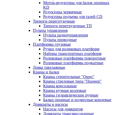
Мотор-редукторы для балок опорных
KD
Редукторы червячные
Редукторы подъема для талей CD
Треноги перегрузочные
Треноги перегрузочные ТП
Пульты управления
Пульты радиоуправления
Пульты проводные
Платформы грузовые
Ручки для роликовых платформ
Наборы транспортных платформ
Роликовые платформы поворотные
Роликовые платформы подкатные
Ломы такелажные
Краны и балки
Краны строительные "Окно"
Краны стреловые типа "Пионер"
Краны консольные
Краны ручные козловые
Краны гидравлические ручные
Балки опорные и подвесные концевые
Домкраты и насосы
Насосы для домкратов
Домкраты трансмиссионные