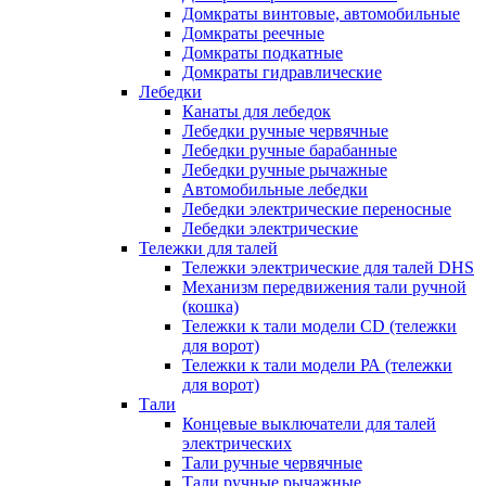
Домкраты винтовые, автомобильные
Домкраты реечные
Домкраты подкатные
Домкраты гидравлические
Лебедки
Канаты для лебедок
Лебедки ручные червячные
Лебедки ручные барабанные
Лебедки ручные рычажные
Автомобильные лебедки
Лебедки электрические переносные
Лебедки электрические
Тележки для талей
Тележки электрические для талей DHS
Механизм передвижения тали ручной
(кошка)
Тележки к тали модели CD (тележки
для ворот)
Тележки к тали модели РА (тележки
для ворот)
Тали
Концевые выключатели для талей
электрических
Тали ручные червячные
Тали ручные рычажные