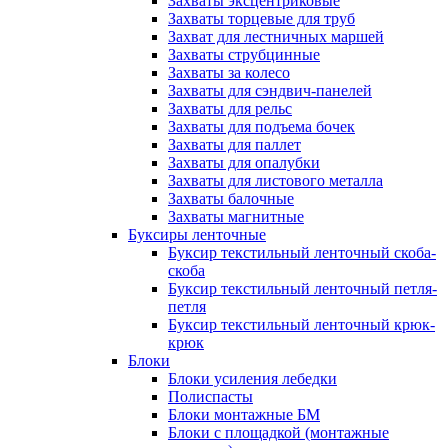
Захваты эксцентриковые
Захваты торцевые для труб
Захват для лестничных маршей
Захваты струбцинные
Захваты за колесо
Захваты для сэндвич-панелей
Захваты для рельс
Захваты для подъема бочек
Захваты для паллет
Захваты для опалубки
Захваты для листового металла
Захваты балочные
Захваты магнитные
Буксиры ленточные
Буксир текстильный ленточный скоба-
скоба
Буксир текстильный ленточный петля-
петля
Буксир текстильный ленточный крюк-
крюк
Блоки
Блоки усиления лебедки
Полиспасты
Блоки монтажные БМ
Блоки с площадкой (монтажные