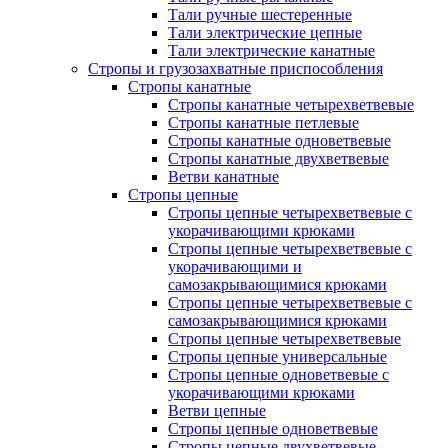
Тали ручные шестеренные
Тали электрические цепные
Тали электрические канатные
Стропы и грузозахватные приспособления
Стропы канатные
Стропы канатные четырехветвевые
Стропы канатные петлевые
Стропы канатные одноветвевые
Стропы канатные двухветвевые
Ветви канатные
Стропы цепные
Стропы цепные четырехветвевые с
укорачивающими крюками
Стропы цепные четырехветвевые с
укорачивающими и
самозакрывающимися крюками
Стропы цепные четырехветвевые с
самозакрывающимися крюками
Стропы цепные четырехветвевые
Стропы цепные универсальные
Стропы цепные одноветвевые с
укорачивающими крюками
Ветви цепные
Стропы цепные одноветвевые
Стропы цепные двухветвевые