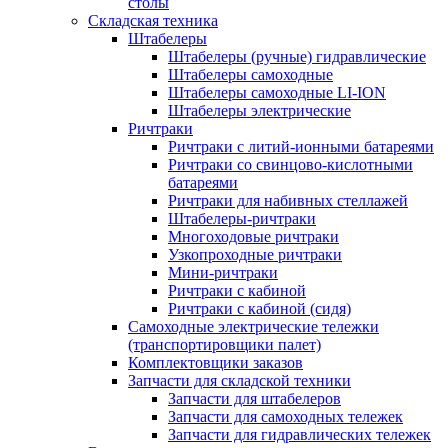
столы
Складская техника
Штабелеры
Штабелеры (ручные) гидравлические
Штабелеры самоходные
Штабелеры самоходные LI-ION
Штабелеры электрические
Ричтраки
Ричтраки с литий-ионными батареями
Ричтраки со свинцово-кислотными
батареями
Ричтраки для набивных стеллажей
Штабелеры-ричтраки
Многоходовые ричтраки
Узкопроходные ричтраки
Мини-ричтраки
Ричтраки с кабиной
Ричтраки с кабиной (сидя)
Самоходные электрические тележки
(транспортировщики палет)
Комплектовщики заказов
Запчасти для складской техники
Запчасти для штабелеров
Запчасти для самоходных тележек
Запчасти для гидравлических тележек