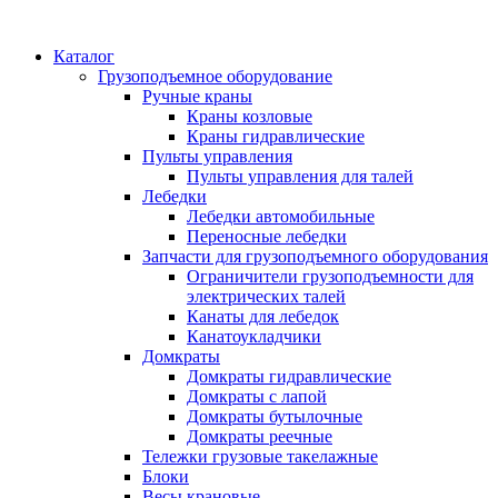
Каталог
Грузоподъемное оборудование
Ручные краны
Краны козловые
Краны гидравлические
Пульты управления
Пульты управления для талей
Лебедки
Лебедки автомобильные
Переносные лебедки
Запчасти для грузоподъемного оборудования
Ограничители грузоподъемности для
электрических талей
Канаты для лебедок
Канатоукладчики
Домкраты
Домкраты гидравлические
Домкраты с лапой
Домкраты бутылочные
Домкраты реечные
Тележки грузовые такелажные
Блоки
Весы крановые