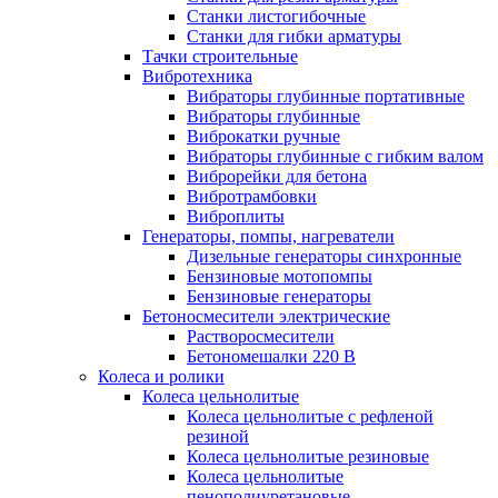
Станки листогибочные
Станки для гибки арматуры
Тачки строительные
Вибротехника
Вибраторы глубинные портативные
Вибраторы глубинные
Виброкатки ручные
Вибраторы глубинные с гибким валом
Виброрейки для бетона
Вибротрамбовки
Виброплиты
Генераторы, помпы, нагреватели
Дизельные генераторы синхронные
Бензиновые мотопомпы
Бензиновые генераторы
Бетоносмесители электрические
Растворосмесители
Бетономешалки 220 В
Колеса и ролики
Колеса цельнолитые
Колеса цельнолитые с рефленой
резиной
Колеса цельнолитые резиновые
Колеса цельнолитые
пенополиуретановые