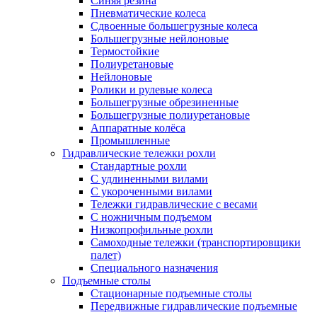
Синяя резина
Пневматические колеса
Сдвоенные большегрузные колеса
Большегрузные нейлоновые
Термостойкие
Полиуретановые
Нейлоновые
Ролики и рулевые колеса
Большегрузные обрезиненные
Большегрузные полиуретановые
Аппаратные колёса
Промышленные
Гидравлические тележки рохли
Стандартные рохли
С удлиненными вилами
С укороченными вилами
Тележки гидравлические с весами
С ножничным подъемом
Низкопрофильные рохли
Самоходные тележки (транспортировщики
палет)
Специального назначения
Подъемные столы
Стационарные подъемные столы
Передвижные гидравлические подъемные