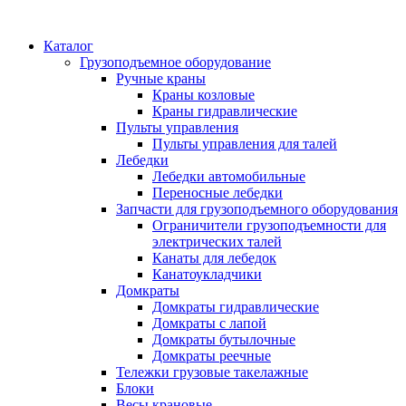
Каталог
Грузоподъемное оборудование
Ручные краны
Краны козловые
Краны гидравлические
Пульты управления
Пульты управления для талей
Лебедки
Лебедки автомобильные
Переносные лебедки
Запчасти для грузоподъемного оборудования
Ограничители грузоподъемности для
электрических талей
Канаты для лебедок
Канатоукладчики
Домкраты
Домкраты гидравлические
Домкраты с лапой
Домкраты бутылочные
Домкраты реечные
Тележки грузовые такелажные
Блоки
Весы крановые