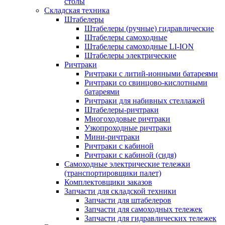
столы
Складская техника
Штабелеры
Штабелеры (ручные) гидравлические
Штабелеры самоходные
Штабелеры самоходные LI-ION
Штабелеры электрические
Ричтраки
Ричтраки с литий-ионными батареями
Ричтраки со свинцово-кислотными
батареями
Ричтраки для набивных стеллажей
Штабелеры-ричтраки
Многоходовые ричтраки
Узкопроходные ричтраки
Мини-ричтраки
Ричтраки с кабиной
Ричтраки с кабиной (сидя)
Самоходные электрические тележки
(транспортировщики палет)
Комплектовщики заказов
Запчасти для складской техники
Запчасти для штабелеров
Запчасти для самоходных тележек
Запчасти для гидравлических тележек