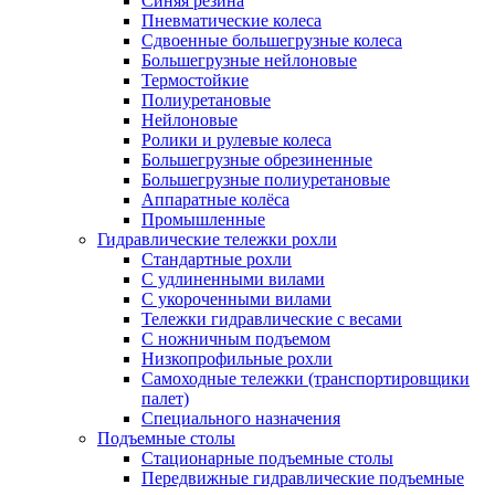
Синяя резина
Пневматические колеса
Сдвоенные большегрузные колеса
Большегрузные нейлоновые
Термостойкие
Полиуретановые
Нейлоновые
Ролики и рулевые колеса
Большегрузные обрезиненные
Большегрузные полиуретановые
Аппаратные колёса
Промышленные
Гидравлические тележки рохли
Стандартные рохли
С удлиненными вилами
С укороченными вилами
Тележки гидравлические с весами
С ножничным подъемом
Низкопрофильные рохли
Самоходные тележки (транспортировщики
палет)
Специального назначения
Подъемные столы
Стационарные подъемные столы
Передвижные гидравлические подъемные