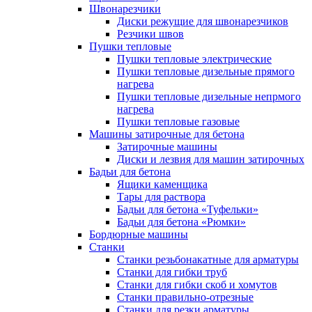
Швонарезчики
Диски режущие для швонарезчиков
Резчики швов
Пушки тепловые
Пушки тепловые электрические
Пушки тепловые дизельные прямого
нагрева
Пушки тепловые дизельные непрмого
нагрева
Пушки тепловые газовые
Машины затирочные для бетона
Затирочные машины
Диски и лезвия для машин затирочных
Бадьи для бетона
Ящики каменщика
Тары для раствора
Бадьи для бетона «Туфельки»
Бадьи для бетона «Рюмки»
Бордюрные машины
Станки
Станки резьбонакатные для арматуры
Станки для гибки труб
Станки для гибки скоб и хомутов
Станки правильно-отрезные
Станки для резки арматуры