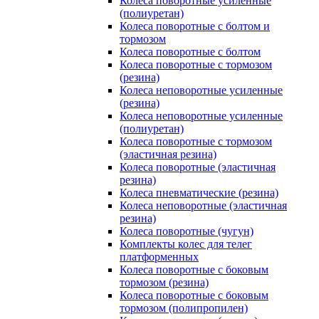
Колеса поворотные усиленные
(полиуретан)
Колеса поворотные с болтом и
тормозом
Колеса поворотные с болтом
Колеса поворотные c тормозом
(резина)
Колеса неповоротные усиленные
(резина)
Колеса неповоротные усиленные
(полиуретан)
Колеса поворотные c тормозом
(эластичная резина)
Колеса поворотные (эластичная
резина)
Колеса пневматические (резина)
Колеса неповоротные (эластичная
резина)
Колеса поворотные (чугун)
Комплекты колес для телег
платформенных
Колеса поворотные c боковым
тормозом (резина)
Колеса поворотные c боковым
тормозом (полипропилен)