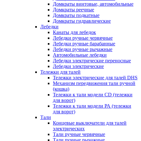
Домкраты винтовые, автомобильные
Домкраты реечные
Домкраты подкатные
Домкраты гидравлические
Лебедки
Канаты для лебедок
Лебедки ручные червячные
Лебедки ручные барабанные
Лебедки ручные рычажные
Автомобильные лебедки
Лебедки электрические переносные
Лебедки электрические
Тележки для талей
Тележки электрические для талей DHS
Механизм передвижения тали ручной
(кошка)
Тележки к тали модели CD (тележки
для ворот)
Тележки к тали модели РА (тележки
для ворот)
Тали
Концевые выключатели для талей
электрических
Тали ручные червячные
Тали ручные рычажные