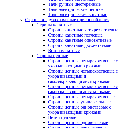
Тали ручные шестеренные
Тали электрические цепные
Тали электрические канатные
Стропы и грузозахватные приспособления
Стропы канатные
Стропы канатные четырехветвевые
Стропы канатные петлевые
Стропы канатные одноветвевые
Стропы канатные двухветвевые
Ветви канатные
Стропы цепные
Стропы цепные четырехветвевые с
укорачивающими крюками
Стропы цепные четырехветвевые с
укорачивающими и
самозакрывающимися крюками
Стропы цепные четырехветвевые с
самозакрывающимися крюками
Стропы цепные четырехветвевые
Стропы цепные универсальные
Стропы цепные одноветвевые с
укорачивающими крюками
Ветви цепные
Стропы цепные одноветвевые
Стропы цепные двухветвевые