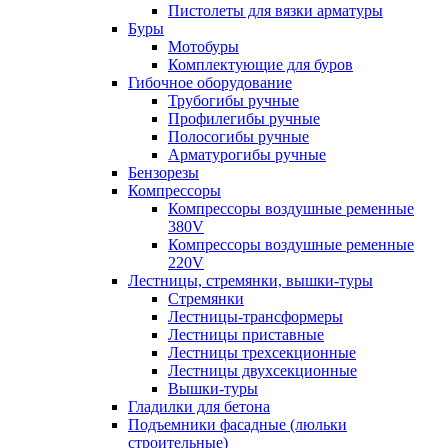
Пистолеты для вязки арматуры
Буры
Мотобуры
Комплектующие для буров
Гибочное оборудование
Трубогибы ручные
Профилегибы ручные
Полосогибы ручные
Арматурогибы ручные
Бензорезы
Компрессоры
Компрессоры воздушные ременные
380V
Компрессоры воздушные ременные
220V
Лестницы, стремянки, вышки-туры
Стремянки
Лестницы-трансформеры
Лестницы приставные
Лестницы трехсекционные
Лестницы двухсекционные
Вышки-туры
Гладилки для бетона
Подъемники фасадные (люльки
строительные)