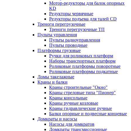
Мотор-редукторы для балок опорных
KD
Редукторы червячные
Редукторы подъема для талей CD
Треноги перегрузочные
Треноги перегрузочные ТП
Пульты управления
Пульты радиоуправления
Пульты проводные
Платформы грузовые
Ручки для роликовых платформ
Наборы транспортных платформ
Роликовые платформы поворотные
Роликовые платформы подкатные
Ломы такелажные
Краны и балки
Краны строительные "Окно"
Краны стреловые типа "Пионер"
Краны консольные
Краны ручные козловые
Краны гидравлические ручные
Балки опорные и подвесные концевые
Домкраты и насосы
Насосы для домкратов
Домкраты трансмиссионные