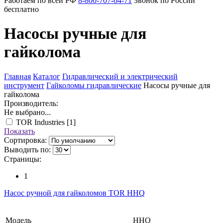
Работаем по всей РФ
8-800-707-64-71
Звонок по России
бесплатно
Насосы ручные для
гайколома
Главная
Каталог
Гидравлический и электрический
инструмент
Гайколомы гидравлические
Насосы ручные для
гайколома
Производитель:
Не выбрано...
TOR Industries
[1]
Показать
Сортировка:
Выводить по:
Страницы:
1
Насос ручной для гайколомов TOR HHQ
Модель
HHQ