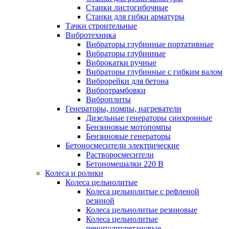
Станки листогибочные
Станки для гибки арматуры
Тачки строительные
Вибротехника
Вибраторы глубинные портативные
Вибраторы глубинные
Виброкатки ручные
Вибраторы глубинные с гибким валом
Виброрейки для бетона
Вибротрамбовки
Виброплиты
Генераторы, помпы, нагреватели
Дизельные генераторы синхронные
Бензиновые мотопомпы
Бензиновые генераторы
Бетоносмесители электрические
Растворосмесители
Бетономешалки 220 В
Колеса и ролики
Колеса цельнолитые
Колеса цельнолитые с рефленой
резиной
Колеса цельнолитые резиновые
Колеса цельнолитые
пенополиуретановые