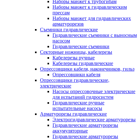
Наборы манжет к трубогибам
Наборы манжет к гидравлическим
прессам
Наборы манжет для гидравлических
арматурорезов
Съемники гидравлические
Гидравлические cъемники с выносным
насосом
Гидравлические съемники
Секторные ножницы, кабелерезы
Кабелерезы ручные
Кабелерезы гидравлические
Опрессовщики кабеля, наконечников, гильз
Опрессовщики кабеля
Опрессовщики гидравлические,
электрические
Насосы опрессовочные электрические
для испытаний гидросистем
Гидравлические ручные
испытательные насосы
Арматурорезы гидравлические
Электрогидравлические арматурорезы
Гидравлические арматурорезы
аккумуляторные
Гидравлические арматурорезы