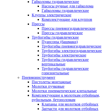
Гайколомы гидравлические
Насосы ручные для гайколома
Гайколомы гидравлические
Клуппы электрические
Комплектующие для клуппов
Прессы
Прессы пневмогидравлические
Прессы гидравлические
Трубогибы гидравлические
Пуансоны (башмаки)
Трубогибы пневмогидравлические
Трубогибы электрогидравлические
Трубогибы электрические
Трубогибы гидравлические
вертикальные
Трубогибы гидравлические
горизонтальные
Пневмоинструмент
Пистолеты монтажные
Молотки пучковые
Молотки пневматические клепальные
Комплектующие к молоткам отбойным,
рубильным, бетоноломам
Клапаны для молотков отбойных
Запчасти для молотков отбойных