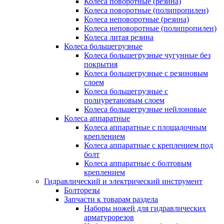
Колеса поворотные (резина)
Колеса поворотные (полипропилен)
Колеса неповоротные (резина)
Колеса неповоротные (полипропилен)
Колеса литая резина
Колеса большегрузные
Колеса большегрузные чугунные без
покрытия
Колеса большегрузные с резиновым
слоем
Колеса большегрузные с
полиуретановым слоем
Колеса большегрузные нейлоновые
Колеса аппаратные
Колеса аппаратные с площадочным
креплением
Колеса аппаратные с креплением под
болт
Колеса аппаратные с болтовым
креплением
Гидравлический и электрический инструмент
Болторезы
Запчасти к товарам раздела
Наборы ножей для гидравлических
арматурорезов