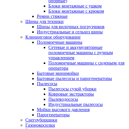
опорные)
Блоки монтажные с ушком
Блоки монтажные с крюком
Ремни стяжные
Шины для техники
Шины для вилочных погрузчиков
Индустриальные и сельхоз шины
Клининговое оборудование
Поломоечные машины
Сетевые и аккумуляторные
поломоечные машины с ручным
управлением
Поломоечные машины с сиденьем для
оператора
Бытовые минимойки
Бытовые пылесосы и парогенераторы
Пылесосы
Пылесосы сухой уборки
Ковровые экстракторы
Пылеводососы
Индустриальные пылесосы
Мойки высокого давления
Парогенераторы
Снегоуборщики
Газонокосилки