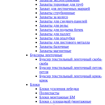
Захваты эксцентриковые
Захваты торцевые для труб
Захват для лестничных маршей
Захваты струбцинные
Захваты за колесо
Захваты для сэндвич-панелей
Захваты для рельс
Захваты для подъема бочек
Захваты для паллет
Захваты для опалубки
Захваты для листового металла
Захваты балочные
Захваты магнитные
Буксиры ленточные
Буксир текстильный ленточный скоба-
скоба
Буксир текстильный ленточный петля-
петля
Буксир текстильный ленточный крюк-
крюк
Блоки
Блоки усиления лебедки
Полиспасты
Блоки монтажные БМ
Блоки с площадкой (монтажные