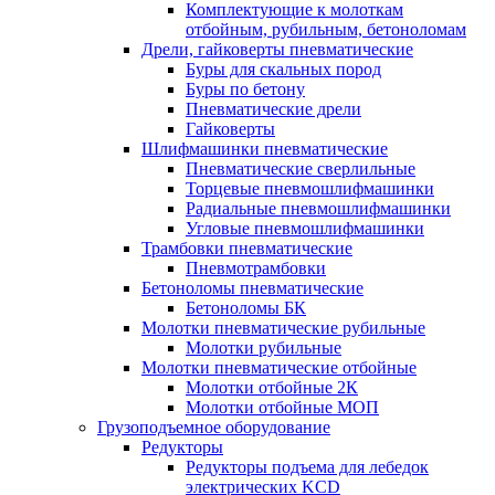
Комплектующие к молоткам
отбойным, рубильным, бетоноломам
Дрели, гайковерты пневматические
Буры для скальных пород
Буры по бетону
Пневматические дрели
Гайковерты
Шлифмашинки пневматические
Пневматические сверлильные
Торцевые пневмошлифмашинки
Радиальные пневмошлифмашинки
Угловые пневмошлифмашинки
Трамбовки пневматические
Пневмотрамбовки
Бетоноломы пневматические
Бетоноломы БК
Молотки пневматические рубильные
Молотки рубильные
Молотки пневматические отбойные
Молотки отбойные 2К
Молотки отбойные МОП
Грузоподъемное оборудование
Редукторы
Редукторы подъема для лебедок
электрических KCD