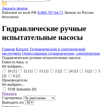
Заказать звонок
Работаем по всей РФ
8-800-707-64-71
Звонок по России
бесплатно
Гидравлические ручные
испытательные насосы
Главная
Каталог
Гидравлический и электрический
инструмент
Опрессовщики гидравлические, электрические
Гидравлические ручные испытательные насосы
Емкость бака, л:
Не выбрано...
10
[1]
12
[1]
15
[1]
2
[2]
24
[1]
3
[2]
5
[3]
6
[2]
Производитель:
Не выбрано...
TOR Industries
[9]
Показать
Сортировка:
Выводить по:
Страницы: