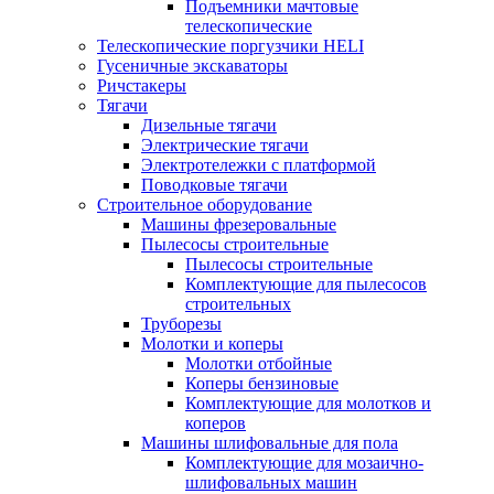
Подъемники мачтовые
телескопические
Телескопические поргузчики HELI
Гусеничные экскаваторы
Ричстакеры
Тягачи
Дизельные тягачи
Электрические тягачи
Электротележки с платформой
Поводковые тягачи
Строительное оборудование
Машины фрезеровальные
Пылесосы строительные
Пылесосы строительные
Комплектующие для пылесосов
строительных
Труборезы
Молотки и коперы
Молотки отбойные
Коперы бензиновые
Комплектующие для молотков и
коперов
Машины шлифовальные для пола
Комплектующие для мозаично-
шлифовальных машин