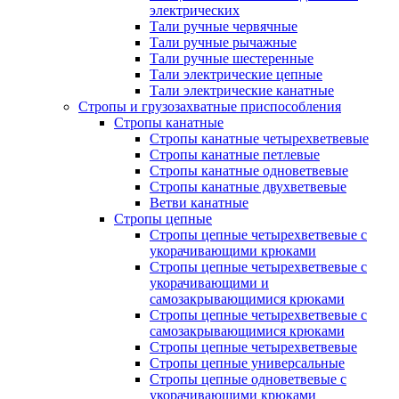
электрических
Тали ручные червячные
Тали ручные рычажные
Тали ручные шестеренные
Тали электрические цепные
Тали электрические канатные
Стропы и грузозахватные приспособления
Стропы канатные
Стропы канатные четырехветвевые
Стропы канатные петлевые
Стропы канатные одноветвевые
Стропы канатные двухветвевые
Ветви канатные
Стропы цепные
Стропы цепные четырехветвевые с
укорачивающими крюками
Стропы цепные четырехветвевые с
укорачивающими и
самозакрывающимися крюками
Стропы цепные четырехветвевые с
самозакрывающимися крюками
Стропы цепные четырехветвевые
Стропы цепные универсальные
Стропы цепные одноветвевые с
укорачивающими крюками