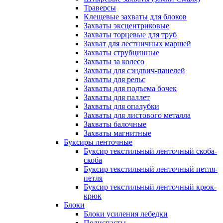
Траверсы
Клещевые захваты для блоков
Захваты эксцентриковые
Захваты торцевые для труб
Захват для лестничных маршей
Захваты струбцинные
Захваты за колесо
Захваты для сэндвич-панелей
Захваты для рельс
Захваты для подъема бочек
Захваты для паллет
Захваты для опалубки
Захваты для листового металла
Захваты балочные
Захваты магнитные
Буксиры ленточные
Буксир текстильный ленточный скоба-
скоба
Буксир текстильный ленточный петля-
петля
Буксир текстильный ленточный крюк-
крюк
Блоки
Блоки усиления лебедки
Полиспасты