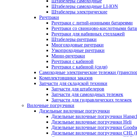
Штабелеры самоходные
Штабелеры самоходные LI-ION
Штабелеры электрические
Ричтраки
Ричтраки с литий-ионными батареями
Ричтраки со свинцово-кислотными бат
Ричтраки для набивных стеллажей
Штабелеры-ричтраки
Многоходовые ричтраки
Узкопроходные ричтраки
Мини-ричтраки
Ричтраки с кабиной
Ричтраки с кабиной (сидя)
Самоходные электрические тележки (транспо
Комплектовщики заказов
Запчасти для складской техники
Запчасти для штабелеров
Запчасти для самоходных тележек
Запчасти для гидравлических тележек
Вилочные погрузчики
Дизельные вилочные погрузчики
Дизельные вилочные погрузчики Hangc
Дизельные вилочные погрузчики Heli
Дизельные вилочные погрузчики Goods
Дизельные вилочные погрузчики CHL (