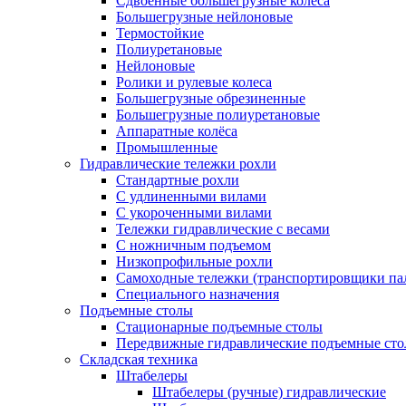
Сдвоенные большегрузные колеса
Большегрузные нейлоновые
Термостойкие
Полиуретановые
Нейлоновые
Ролики и рулевые колеса
Большегрузные обрезиненные
Большегрузные полиуретановые
Аппаратные колёса
Промышленные
Гидравлические тележки рохли
Стандартные рохли
С удлиненными вилами
С укороченными вилами
Тележки гидравлические с весами
С ножничным подъемом
Низкопрофильные рохли
Самоходные тележки (транспортировщики па
Специального назначения
Подъемные столы
Стационарные подъемные столы
Передвижные гидравлические подъемные ст
Складская техника
Штабелеры
Штабелеры (ручные) гидравлические