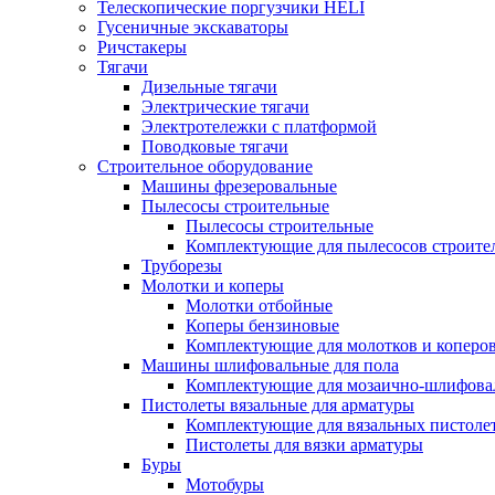
Телескопические поргузчики HELI
Гусеничные экскаваторы
Ричстакеры
Тягачи
Дизельные тягачи
Электрические тягачи
Электротележки с платформой
Поводковые тягачи
Строительное оборудование
Машины фрезеровальные
Пылесосы строительные
Пылесосы строительные
Комплектующие для пылесосов строите
Труборезы
Молотки и коперы
Молотки отбойные
Коперы бензиновые
Комплектующие для молотков и коперо
Машины шлифовальные для пола
Комплектующие для мозаично-шлифов
Пистолеты вязальные для арматуры
Комплектующие для вязальных пистоле
Пистолеты для вязки арматуры
Буры
Мотобуры