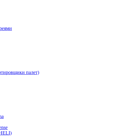
ареями
ртировщики палет)
ha
ense
HELI)