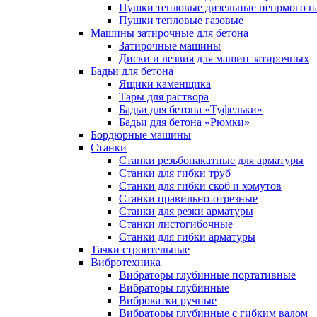
Пушки тепловые дизельные непрмого н
Пушки тепловые газовые
Машины затирочные для бетона
Затирочные машины
Диски и лезвия для машин затирочных
Бадьи для бетона
Ящики каменщика
Тары для раствора
Бадьи для бетона «Туфельки»
Бадьи для бетона «Рюмки»
Бордюрные машины
Станки
Станки резьбонакатные для арматуры
Станки для гибки труб
Станки для гибки скоб и хомутов
Станки правильно-отрезные
Станки для резки арматуры
Станки листогибочные
Станки для гибки арматуры
Тачки строительные
Вибротехника
Вибраторы глубинные портативные
Вибраторы глубинные
Виброкатки ручные
Вибраторы глубинные с гибким валом