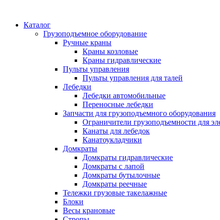
Каталог
Грузоподъемное оборудование
Ручные краны
Краны козловые
Краны гидравлические
Пульты управления
Пульты управления для талей
Лебедки
Лебедки автомобильные
Переносные лебедки
Запчасти для грузоподъемного оборудования
Ограничители грузоподъемности для эл
Канаты для лебедок
Канатоукладчики
Домкраты
Домкраты гидравлические
Домкраты с лапой
Домкраты бутылочные
Домкраты реечные
Тележки грузовые такелажные
Блоки
Весы крановые
Стропы