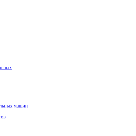
льных
в
альных машин
тов