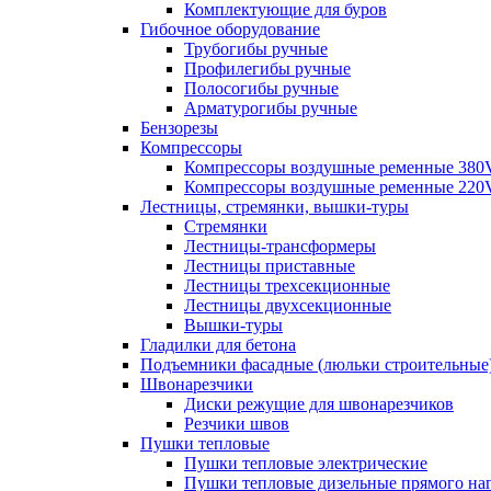
Комплектующие для буров
Гибочное оборудование
Трубогибы ручные
Профилегибы ручные
Полосогибы ручные
Арматурогибы ручные
Бензорезы
Компрессоры
Компрессоры воздушные ременные 380
Компрессоры воздушные ременные 220
Лестницы, стремянки, вышки-туры
Стремянки
Лестницы-трансформеры
Лестницы приставные
Лестницы трехсекционные
Лестницы двухсекционные
Вышки-туры
Гладилки для бетона
Подъемники фасадные (люльки строительные
Швонарезчики
Диски режущие для швонарезчиков
Резчики швов
Пушки тепловые
Пушки тепловые электрические
Пушки тепловые дизельные прямого на