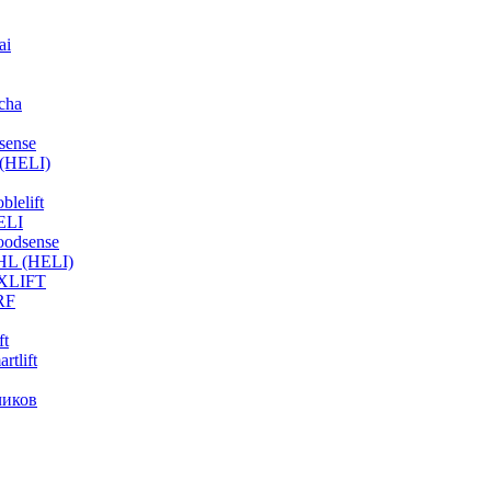
ai
cha
sense
(HELI)
lelift
ELI
odsense
HL (HELI)
OXLIFT
RF
ft
tlift
чиков