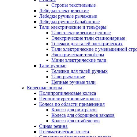
Стропы текстильные
Лебедки электрические
Лебедки ручные рычажные
Лебедки ручные барабанные
Тали электрические и тельферы
Тали электрические цепные
Электрические тали стационарные
Тележки для талей электрических
Тали электрические с уменьшенной стр
Электрические тельферы
Мини электрические тали
Тали ручные
Тележки для талей ручных
Тали рычажные
Цепные ручные тали
Колесные опоры
Полипропиленовые колеса
Пенополиуретановые колеса
Колеса по области применения
Колеса для ричтраков
Колеса для сборщиков заказов
Колеса для штабелеров
Синяя резина
Пневматические колеса