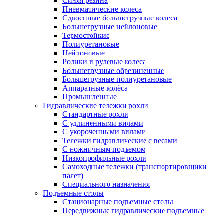
Синяя резина
Пневматические колеса
Сдвоенные большегрузные колеса
Большегрузные нейлоновые
Термостойкие
Полиуретановые
Нейлоновые
Ролики и рулевые колеса
Большегрузные обрезиненные
Большегрузные полиуретановые
Аппаратные колёса
Промышленные
Гидравлические тележки рохли
Стандартные рохли
С удлиненными вилами
С укороченными вилами
Тележки гидравлические с весами
С ножничным подъемом
Низкопрофильные рохли
Самоходные тележки (транспортировщики
палет)
Специального назначения
Подъемные столы
Стационарные подъемные столы
Передвижные гидравлические подъемные