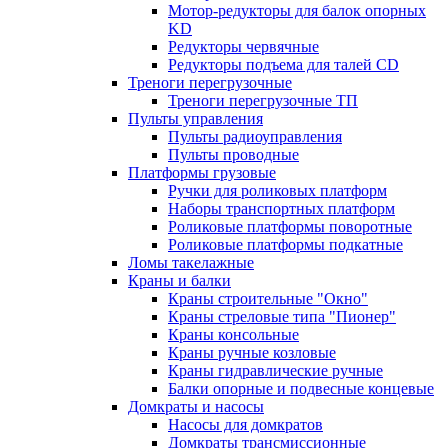
Мотор-редукторы для балок опорных
KD
Редукторы червячные
Редукторы подъема для талей CD
Треноги перегрузочные
Треноги перегрузочные ТП
Пульты управления
Пульты радиоуправления
Пульты проводные
Платформы грузовые
Ручки для роликовых платформ
Наборы транспортных платформ
Роликовые платформы поворотные
Роликовые платформы подкатные
Ломы такелажные
Краны и балки
Краны строительные "Окно"
Краны стреловые типа "Пионер"
Краны консольные
Краны ручные козловые
Краны гидравлические ручные
Балки опорные и подвесные концевые
Домкраты и насосы
Насосы для домкратов
Домкраты трансмиссионные