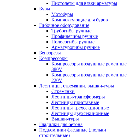
Пистолеты для вязки арматуры
Буры
Мотобуры
Комплектующие для буров
Гибочное оборудование
Трубогибы ручные
Профилегибы ручные
Полосогибы ручные
Арматурогибы ручные
Бензорезы
Компрессоры
Компрессоры воздушные ременные
380V
Компрессоры воздушные ременные
220V
Лестницы, стремянки, вышки-туры
Стремянки
Лестницы-трансформеры
Лестницы приставные
Лестницы трехсекционные
Лестницы двухсекционные
Вышки-туры
Гладилки для бетона
Подъемники фасадные (люльки
строительные)