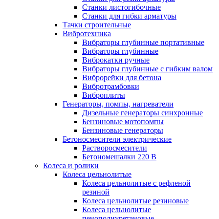
Станки листогибочные
Станки для гибки арматуры
Тачки строительные
Вибротехника
Вибраторы глубинные портативные
Вибраторы глубинные
Виброкатки ручные
Вибраторы глубинные с гибким валом
Виброрейки для бетона
Вибротрамбовки
Виброплиты
Генераторы, помпы, нагреватели
Дизельные генераторы синхронные
Бензиновые мотопомпы
Бензиновые генераторы
Бетоносмесители электрические
Растворосмесители
Бетономешалки 220 В
Колеса и ролики
Колеса цельнолитые
Колеса цельнолитые с рефленой
резиной
Колеса цельнолитые резиновые
Колеса цельнолитые
пенополиуретановые