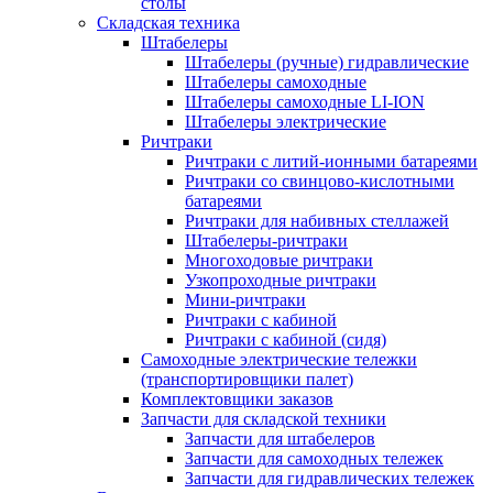
столы
Складская техника
Штабелеры
Штабелеры (ручные) гидравлические
Штабелеры самоходные
Штабелеры самоходные LI-ION
Штабелеры электрические
Ричтраки
Ричтраки с литий-ионными батареями
Ричтраки со свинцово-кислотными
батареями
Ричтраки для набивных стеллажей
Штабелеры-ричтраки
Многоходовые ричтраки
Узкопроходные ричтраки
Мини-ричтраки
Ричтраки с кабиной
Ричтраки с кабиной (сидя)
Самоходные электрические тележки
(транспортировщики палет)
Комплектовщики заказов
Запчасти для складской техники
Запчасти для штабелеров
Запчасти для самоходных тележек
Запчасти для гидравлических тележек