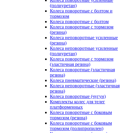
Колеса поворотные усиленные
(полиуретан)
Колеса поворотные с болтом и
тормозом
Колеса поворотные с болтом
Колеса поворотные c тормозом
(резина)
Колеса неповоротные усиленные
(резина)
Колеса неповоротные усиленные
(полиуретан)
Колеса поворотные c тормозом
(эластичная резина)
Колеса поворотные (эластичная
резина)
Колеса пневматические (резина)
Колеса неповоротные (эластичная
резина)
Колеса поворотные (чугун)
Комплекты колес для телег
платформенных
Колеса поворотные c боковым
тормозом (резина)
Колеса поворотные c боковым
тормозом (полипропилен)