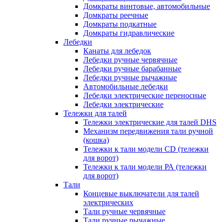
Домкраты винтовые, автомобильные
Домкраты реечные
Домкраты подкатные
Домкраты гидравлические
Лебедки
Канаты для лебедок
Лебедки ручные червячные
Лебедки ручные барабанные
Лебедки ручные рычажные
Автомобильные лебедки
Лебедки электрические переносные
Лебедки электрические
Тележки для талей
Тележки электрические для талей DHS
Механизм передвижения тали ручной
(кошка)
Тележки к тали модели CD (тележки
для ворот)
Тележки к тали модели РА (тележки
для ворот)
Тали
Концевые выключатели для талей
электрических
Тали ручные червячные
Тали ручные рычажные