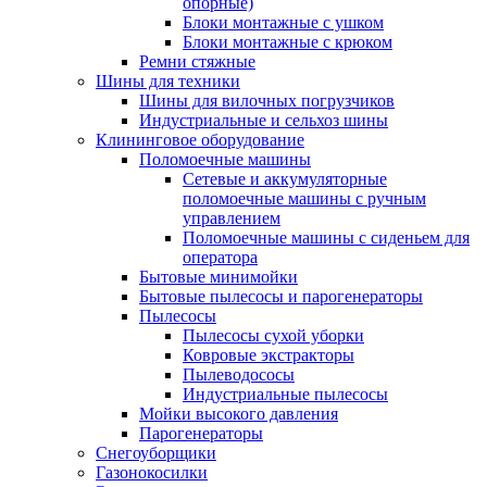
опорные)
Блоки монтажные с ушком
Блоки монтажные с крюком
Ремни стяжные
Шины для техники
Шины для вилочных погрузчиков
Индустриальные и сельхоз шины
Клининговое оборудование
Поломоечные машины
Сетевые и аккумуляторные
поломоечные машины с ручным
управлением
Поломоечные машины с сиденьем для
оператора
Бытовые минимойки
Бытовые пылесосы и парогенераторы
Пылесосы
Пылесосы сухой уборки
Ковровые экстракторы
Пылеводососы
Индустриальные пылесосы
Мойки высокого давления
Парогенераторы
Снегоуборщики
Газонокосилки