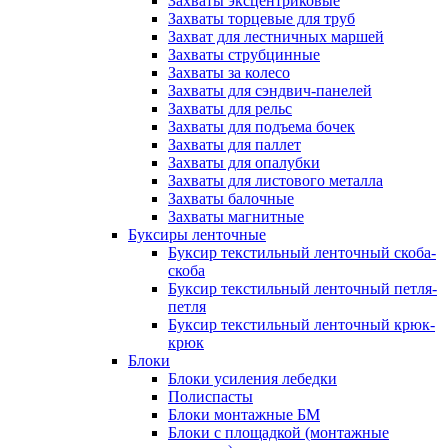
Захваты эксцентриковые
Захваты торцевые для труб
Захват для лестничных маршей
Захваты струбцинные
Захваты за колесо
Захваты для сэндвич-панелей
Захваты для рельс
Захваты для подъема бочек
Захваты для паллет
Захваты для опалубки
Захваты для листового металла
Захваты балочные
Захваты магнитные
Буксиры ленточные
Буксир текстильный ленточный скоба-
скоба
Буксир текстильный ленточный петля-
петля
Буксир текстильный ленточный крюк-
крюк
Блоки
Блоки усиления лебедки
Полиспасты
Блоки монтажные БМ
Блоки с площадкой (монтажные