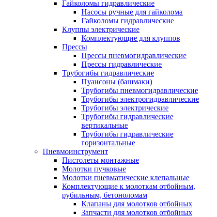
Гайколомы гидравлические
Насосы ручные для гайколома
Гайколомы гидравлические
Клуппы электрические
Комплектующие для клуппов
Прессы
Прессы пневмогидравлические
Прессы гидравлические
Трубогибы гидравлические
Пуансоны (башмаки)
Трубогибы пневмогидравлические
Трубогибы электрогидравлические
Трубогибы электрические
Трубогибы гидравлические
вертикальные
Трубогибы гидравлические
горизонтальные
Пневмоинструмент
Пистолеты монтажные
Молотки пучковые
Молотки пневматические клепальные
Комплектующие к молоткам отбойным,
рубильным, бетоноломам
Клапаны для молотков отбойных
Запчасти для молотков отбойных