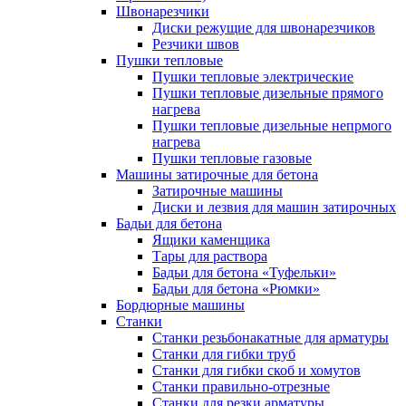
Швонарезчики
Диски режущие для швонарезчиков
Резчики швов
Пушки тепловые
Пушки тепловые электрические
Пушки тепловые дизельные прямого
нагрева
Пушки тепловые дизельные непрмого
нагрева
Пушки тепловые газовые
Машины затирочные для бетона
Затирочные машины
Диски и лезвия для машин затирочных
Бадьи для бетона
Ящики каменщика
Тары для раствора
Бадьи для бетона «Туфельки»
Бадьи для бетона «Рюмки»
Бордюрные машины
Станки
Станки резьбонакатные для арматуры
Станки для гибки труб
Станки для гибки скоб и хомутов
Станки правильно-отрезные
Станки для резки арматуры