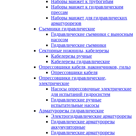
Наборы манжет к трубогибам
Наборы манжет к гидравлическим
прессам
Наборы манжет для гидравлических
арматурорезов
Съемники гидравлические
Гидравлические cъемники с выносным
насосом
Гидравлические съемники
Секторные ножницы, кабелерезы
Кабелерезы ручные
Кабелерезы гидравлические
Опрессовщики кабеля, наконечников, гильз
Опрессовщики кабеля
Опрессовщики гидравлические,
электрические
Насосы опрессовочные электрические
для испытаний гидросистем
Гидравлические ручные
испытательные насосы
Арматурорезы гидравлические
Электрогидравлические арматурорезы
Гидравлические арматурорезы
аккумуляторные
Гидравлические арматурорезы