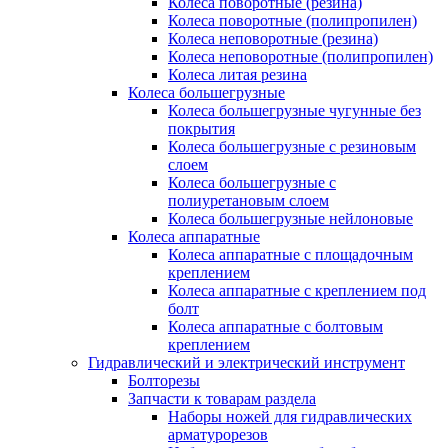
Колеса поворотные (резина)
Колеса поворотные (полипропилен)
Колеса неповоротные (резина)
Колеса неповоротные (полипропилен)
Колеса литая резина
Колеса большегрузные
Колеса большегрузные чугунные без
покрытия
Колеса большегрузные с резиновым
слоем
Колеса большегрузные с
полиуретановым слоем
Колеса большегрузные нейлоновые
Колеса аппаратные
Колеса аппаратные с площадочным
креплением
Колеса аппаратные с креплением под
болт
Колеса аппаратные с болтовым
креплением
Гидравлический и электрический инструмент
Болторезы
Запчасти к товарам раздела
Наборы ножей для гидравлических
арматурорезов