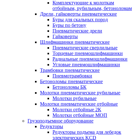
Комплектующие к молоткам
отбойным, рубильным, бетоноломам
Дрели, гайковерты пневматические
Буры для скальных пород
Буры по бетону
Пневматические дрели
Гайковерты
Шлифмашинки пневматические
Пневматические сверлильные
Торцевые пневмошлифмашинки
Радиальные пневмошлифмашинки
Угловые пневмошлифмашинки
Трамбовки пневматические
Пневмотрамбовки
Бетоноломы пневматические
Бетоноломы БК
Молотки пневматические рубильные
Молотки рубильные
Молотки пневматические отбойные
Молотки отбойные 2К
Молотки отбойные МОП
Грузоподъемное оборудование
Редукторы
Редукторы подъема для лебедок
электрических KCD