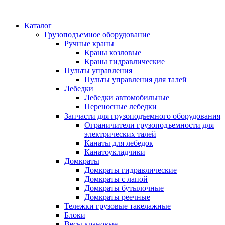
Каталог
Грузоподъемное оборудование
Ручные краны
Краны козловые
Краны гидравлические
Пульты управления
Пульты управления для талей
Лебедки
Лебедки автомобильные
Переносные лебедки
Запчасти для грузоподъемного оборудования
Ограничители грузоподъемности для
электрических талей
Канаты для лебедок
Канатоукладчики
Домкраты
Домкраты гидравлические
Домкраты с лапой
Домкраты бутылочные
Домкраты реечные
Тележки грузовые такелажные
Блоки
Весы крановые