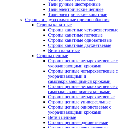
Тали ручные шестеренные
Тали электрические цепные
Тали электрические канатные
Стропы и грузозахватные приспособления
Стропы канатные
Стропы канатные четырехветвевые
Стропы канатные петлевые
Стропы канатные одноветвевые
Стропы канатные двухветвевые
Ветви канатные
Стропы цепные
Стропы цепные четырехветвевые с
укорачивающими крюками
Стропы цепные четырехветвевые с
укорачивающими и
самозакрывающимися крюками
Стропы цепные четырехветвевые с
самозакрывающимися крюками
Стропы цепные четырехветвевые
Стропы цепные универсальные
Стропы цепные одноветвевые с
укорачивающими крюками
Ветви цепные
Стропы цепные одноветвевые
Стропы цепные двухветвевые