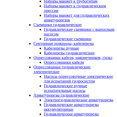
Наборы манжет к трубогибам
Наборы манжет к гидравлическим
прессам
Наборы манжет для гидравлических
арматурорезов
Съемники гидравлические
Гидравлические cъемники с выносным
насосом
Гидравлические съемники
Секторные ножницы, кабелерезы
Кабелерезы ручные
Кабелерезы гидравлические
Опрессовщики кабеля, наконечников, гильз
Опрессовщики кабеля
Опрессовщики гидравлические,
электрические
Насосы опрессовочные электрические
для испытаний гидросистем
Гидравлические ручные
испытательные насосы
Арматурорезы гидравлические
Электрогидравлические арматурорезы
Гидравлические арматурорезы
аккумуляторные
Гидравлические арматурорезы