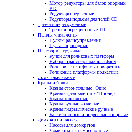
Мотор-редукторы для балок опорных
KD
Редукторы червячные
Редукторы подъема для талей CD
Треноги перегрузочные
Треноги перегрузочные ТП
Пульты управления
Пульты радиоуправления
Пульты проводные
Платформы грузовые
Ручки для роликовых платформ
Наборы транспортных платформ
Роликовые платформы поворотные
Роликовые платформы подкатные
Ломы такелажные
Краны и балки
Краны строительные "Окно"
Краны стреловые типа "Пионер"
Краны консольные
Краны ручные козловые
Краны гидравлические ручные
Балки опорные и подвесные концевые
Домкраты и насосы
Насосы для домкратов
Домкраты трансмиссионные