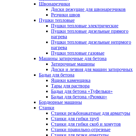
Швонарезчики
Диски режущие для швонарезчиков
Резчики швов
Пушки тепловые
Пушки тепловые электрические
Пушки тепловые дизельные прямого
нагрева
Пушки тепловые дизельные непрмого
нагрева
Пушки тепловые газовые
Машины затирочные для бетона
Затирочные машины
Диски и лезвия для машин затирочных
Бадьи для бетона
Ящики каменщика
Тары для раствора
Бадьи для бетона «Туфельки»
Бадьи для бетона «Рюмки»
Бордюрные машины
Станки
Станки резьбонакатные для арматуры
Станки для гибки труб
Станки для гибки скоб и хомутов
Станки правильно-отрезные
Станки для резки арматуры