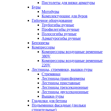
Пистолеты для вязки арматуры
Буры
Мотобуры
Комплектующие для буров
Гибочное оборудование
Трубогибы ручные
Профилегибы ручные
Полосогибы ручные
Арматурогибы ручные
Бензорезы
Компрессоры
Компрессоры воздушные ременные
380V
Компрессоры воздушные ременные
220V
Лестницы, стремянки, вышки-туры
Стремянки
Лестницы-трансформеры
Лестницы приставные
Лестницы трехсекционные
Лестницы двухсекционные
Вышки-туры
Гладилки для бетона
Подъемники фасадные (люльки
строительные)