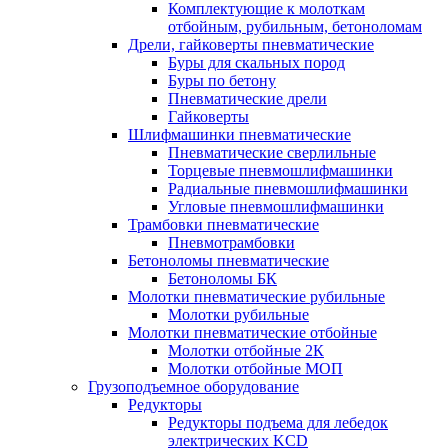
Комплектующие к молоткам
отбойным, рубильным, бетоноломам
Дрели, гайковерты пневматические
Буры для скальных пород
Буры по бетону
Пневматические дрели
Гайковерты
Шлифмашинки пневматические
Пневматические сверлильные
Торцевые пневмошлифмашинки
Радиальные пневмошлифмашинки
Угловые пневмошлифмашинки
Трамбовки пневматические
Пневмотрамбовки
Бетоноломы пневматические
Бетоноломы БК
Молотки пневматические рубильные
Молотки рубильные
Молотки пневматические отбойные
Молотки отбойные 2К
Молотки отбойные МОП
Грузоподъемное оборудование
Редукторы
Редукторы подъема для лебедок
электрических KCD