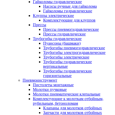
Гайколомы гидравлические
Насосы ручные для гайколома
Гайколомы гидравлические
Клуппы электрические
Комплектующие для клуппов
Прессы
Прессы пневмогидравлические
Прессы гидравлические
Трубогибы гидравлические
Пуансоны (башмаки)
Трубогибы пневмогидравлические
Трубогибы электрогидравлические
Трубогибы электрические
Трубогибы гидравлические
вертикальные
Трубогибы гидравлические
горизонтальные
Пневмоинструмент
Пистолеты монтажные
Молотки пучковые
Молотки пневматические клепальные
Комплектующие к молоткам отбойным,
рубильным, бетоноломам
Клапаны для молотков отбойных
Запчасти для молотков отбойных