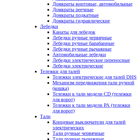
Домкраты винтовые, автомобильные
Домкраты реечные
Домкраты подкатные
Домкраты гидравлические
Лебедки
Канаты для лебедок
Лебедки ручные червячные
Лебедки ручные барабанные
Лебедки ручные рычажные
Автомобильные лебедки
Лебедки электрические переносные
Лебедки электрические
Тележки для талей
Тележки электрические для талей DHS
Механизм передвижения тали ручной
(кошка)
Тележки к тали модели CD (тележки
для ворот)
Тележки к тали модели РА (тележки
для ворот)
Тали
Концевые выключатели для талей
электрических
Тали ручные червячные
Тали ручные рычажные