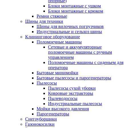
опорные)
Блоки монтажные с ушком
Блоки монтажные с крюком
Ремни стяжные
Шины для техники
Шины для вилочных погрузчиков
Индустриальные и сельхоз шины
Клининговое оборудование
Поломоечные машины
Сетевые и аккумуляторные
поломоечные машины с ручным
управлением
Поломоечные машины с сиденьем для
оператора
Бытовые минимойки
Бытовые пылесосы и парогенераторы
Пылесосы
Пылесосы сухой уборки
Ковровые экстракторы
Пылеводососы
Индустриальные пылесосы
Мойки высокого давления
Парогенераторы
Снегоуборщики
Газонокосилки