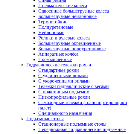
Синяя резина
Пневматические колеса
Сдвоенные большегрузные колеса
Большегрузные нейлоновые
Термостойкие
Полиуретановые
Нейлоновые
Ролики и рулевые колеса
Большегрузные обрезиненные
Большегрузные полиуретановые
Аппаратные колёса
Промышленные
Гидравлические тележки рохли
Стандартные рохли
С удлиненными вилами
С укороченными вилами
Тележки гидравлические с весами
С ножничным подъемом
Низкопрофильные рохли
Самоходные тележки (транспортировщики
палет)
Специального назначения
Подъемные столы
Стационарные подъемные столы
Передвижные гидравлические подъемные