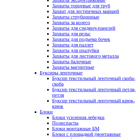
Захваты эксцентриковые
Захваты торцевые для труб
Захват для лестничных маршей
Захваты струбцинные
Захваты за колесо
Захваты для сэндвич-панелей
Захваты для рельс
Захваты для подъема бочек
Захваты для паллет
Захваты для опалубки
Захваты для листового металла
Захваты балочные
Захваты магнитные
Буксиры ленточные
Буксир текстильный ленточный скоба-
скоба
Буксир текстильный ленточный петля-
петля
Буксир текстильный ленточный крюк-
крюк
Блоки
Блоки усиления лебедки
Полиспасты
Блоки монтажные БМ
Блоки с площадкой (монтажные