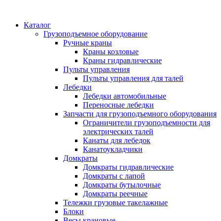
Каталог
Грузоподъемное оборудование
Ручные краны
Краны козловые
Краны гидравлические
Пульты управления
Пульты управления для талей
Лебедки
Лебедки автомобильные
Переносные лебедки
Запчасти для грузоподъемного оборудования
Ограничители грузоподъемности для
электрических талей
Канаты для лебедок
Канатоукладчики
Домкраты
Домкраты гидравлические
Домкраты с лапой
Домкраты бутылочные
Домкраты реечные
Тележки грузовые такелажные
Блоки
Весы крановые