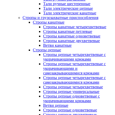
Тали ручные шестеренные
Тали электрические цепные
Тали электрические канатные
Стропы и грузозахватные приспособления
Стропы канатные
Стропы канатные четырехветвевые
Стропы канатные петлевые
Стропы канатные одноветвевые
Стропы канатные двухветвевые
Ветви канатные
Стропы цепные
Стропы цепные четырехветвевые с
укорачивающими крюками
Стропы цепные четырехветвевые с
укорачивающими и
самозакрывающимися крюками
Стропы цепные четырехветвевые с
самозакрывающимися крюками
Стропы цепные четырехветвевые
Стропы цепные универсальные
Стропы цепные одноветвевые с
укорачивающими крюками
Ветви цепные
Стропы цепные одноветвевые
Стропы цепные двухветвевые