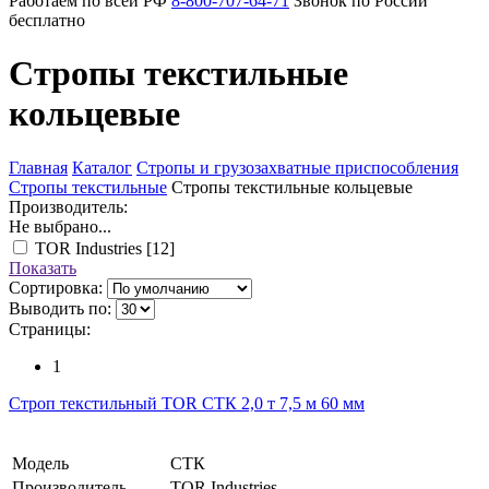
Работаем по всей РФ
8-800-707-64-71
Звонок по России
бесплатно
Стропы текстильные
кольцевые
Главная
Каталог
Стропы и грузозахватные приспособления
Стропы текстильные
Стропы текстильные кольцевые
Производитель:
Не выбрано...
TOR Industries
[12]
Показать
Сортировка:
Выводить по:
Страницы:
1
Строп текстильный TOR СТК 2,0 т 7,5 м 60 мм
Модель
СТК
Производитель
TOR Industries