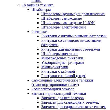
столы
Складская техника
Штабелеры
Штабелеры (ручные) гидравлические
Штабелеры самоходные
Штабелеры самоходные LI-ION
Штабелеры электрические
Ричтраки
Ричтраки с литий-ионными батареями
Ричтраки со свинцово-кислотными
батареями
Ричтраки для набивных стеллажей
Штабелеры-ричтраки
Многоходовые ричтраки
Узкопроходные ричтраки
Мини-ричтраки
Ричтраки с кабиной
Ричтраки с кабиной (сидя)
Самоходные электрические тележки
(транспортировщики палет)
Комплектовщики заказов
Запчасти для складской техники
Запчасти для штабелеров
Запчасти для самоходных тележек
Запчасти для гидравлических тележек