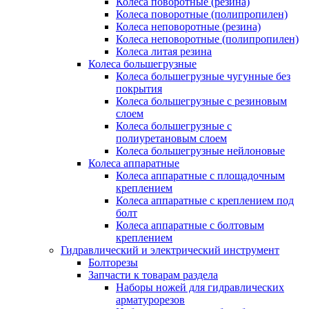
Колеса поворотные (резина)
Колеса поворотные (полипропилен)
Колеса неповоротные (резина)
Колеса неповоротные (полипропилен)
Колеса литая резина
Колеса большегрузные
Колеса большегрузные чугунные без
покрытия
Колеса большегрузные с резиновым
слоем
Колеса большегрузные с
полиуретановым слоем
Колеса большегрузные нейлоновые
Колеса аппаратные
Колеса аппаратные с площадочным
креплением
Колеса аппаратные с креплением под
болт
Колеса аппаратные с болтовым
креплением
Гидравлический и электрический инструмент
Болторезы
Запчасти к товарам раздела
Наборы ножей для гидравлических
арматурорезов