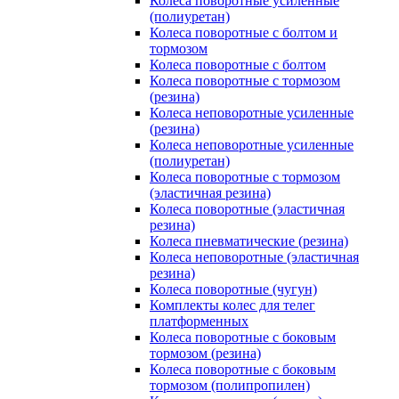
Колеса поворотные усиленные
(полиуретан)
Колеса поворотные с болтом и
тормозом
Колеса поворотные с болтом
Колеса поворотные c тормозом
(резина)
Колеса неповоротные усиленные
(резина)
Колеса неповоротные усиленные
(полиуретан)
Колеса поворотные c тормозом
(эластичная резина)
Колеса поворотные (эластичная
резина)
Колеса пневматические (резина)
Колеса неповоротные (эластичная
резина)
Колеса поворотные (чугун)
Комплекты колес для телег
платформенных
Колеса поворотные c боковым
тормозом (резина)
Колеса поворотные c боковым
тормозом (полипропилен)