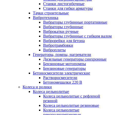
Станки листогибочные
Станки для гибки арматуры
Тачки строительные
Вибротехника
Вибраторы глубинные портативные
Вибраторы глубинные
Виброкатки ручные
Вибраторы глубинные с гибким валом
Виброрейки для бетона
Вибротрамбовки
Виброплиты
Генераторы, помпы, нагреватели
Дизельные генераторы синхронные
Бензиновые мотопомпы
Бензиновые генераторы
Бетоносмесители электрические
Растворосмесители
Бетономешалки 220 В
Колеса и ролики
Колеса цельнолитые
Колеса цельнолитые с рефленой
резиной
Колеса цельнолитые резиновые
Колеса цельнолитые
пенополиуретановые