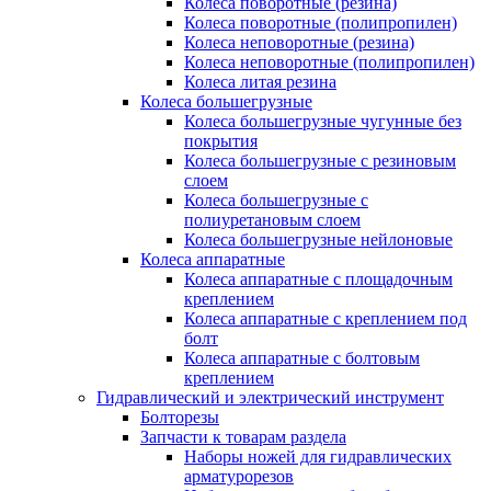
Колеса поворотные (резина)
Колеса поворотные (полипропилен)
Колеса неповоротные (резина)
Колеса неповоротные (полипропилен)
Колеса литая резина
Колеса большегрузные
Колеса большегрузные чугунные без
покрытия
Колеса большегрузные с резиновым
слоем
Колеса большегрузные с
полиуретановым слоем
Колеса большегрузные нейлоновые
Колеса аппаратные
Колеса аппаратные с площадочным
креплением
Колеса аппаратные с креплением под
болт
Колеса аппаратные с болтовым
креплением
Гидравлический и электрический инструмент
Болторезы
Запчасти к товарам раздела
Наборы ножей для гидравлических
арматурорезов