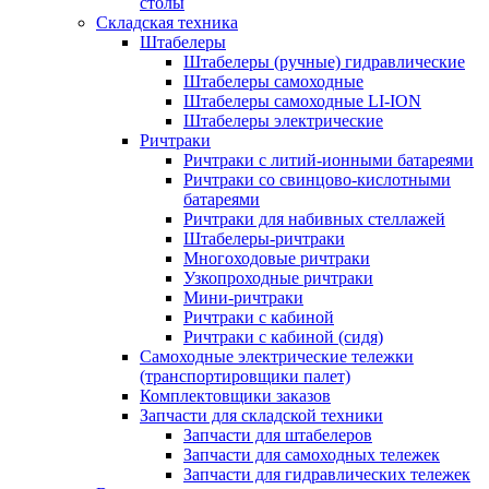
столы
Складская техника
Штабелеры
Штабелеры (ручные) гидравлические
Штабелеры самоходные
Штабелеры самоходные LI-ION
Штабелеры электрические
Ричтраки
Ричтраки с литий-ионными батареями
Ричтраки со свинцово-кислотными
батареями
Ричтраки для набивных стеллажей
Штабелеры-ричтраки
Многоходовые ричтраки
Узкопроходные ричтраки
Мини-ричтраки
Ричтраки с кабиной
Ричтраки с кабиной (сидя)
Самоходные электрические тележки
(транспортировщики палет)
Комплектовщики заказов
Запчасти для складской техники
Запчасти для штабелеров
Запчасти для самоходных тележек
Запчасти для гидравлических тележек