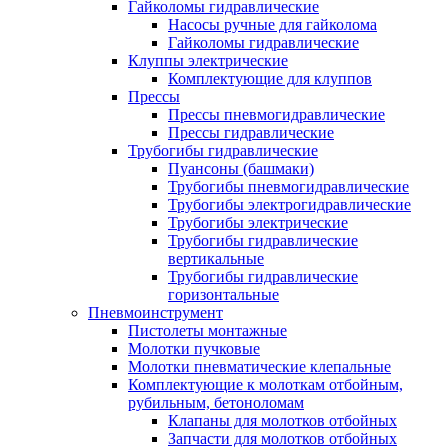
Гайколомы гидравлические
Насосы ручные для гайколома
Гайколомы гидравлические
Клуппы электрические
Комплектующие для клуппов
Прессы
Прессы пневмогидравлические
Прессы гидравлические
Трубогибы гидравлические
Пуансоны (башмаки)
Трубогибы пневмогидравлические
Трубогибы электрогидравлические
Трубогибы электрические
Трубогибы гидравлические
вертикальные
Трубогибы гидравлические
горизонтальные
Пневмоинструмент
Пистолеты монтажные
Молотки пучковые
Молотки пневматические клепальные
Комплектующие к молоткам отбойным,
рубильным, бетоноломам
Клапаны для молотков отбойных
Запчасти для молотков отбойных