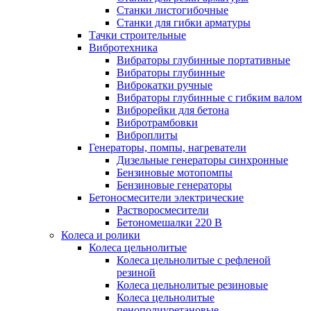
Станки листогибочные
Станки для гибки арматуры
Тачки строительные
Вибротехника
Вибраторы глубинные портативные
Вибраторы глубинные
Виброкатки ручные
Вибраторы глубинные с гибким валом
Виброрейки для бетона
Вибротрамбовки
Виброплиты
Генераторы, помпы, нагреватели
Дизельные генераторы синхронные
Бензиновые мотопомпы
Бензиновые генераторы
Бетоносмесители электрические
Растворосмесители
Бетономешалки 220 В
Колеса и ролики
Колеса цельнолитые
Колеса цельнолитые с рефленой
резиной
Колеса цельнолитые резиновые
Колеса цельнолитые
пенополиуретановые