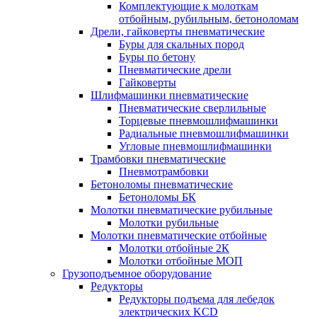
Комплектующие к молоткам
отбойным, рубильным, бетоноломам
Дрели, гайковерты пневматические
Буры для скальных пород
Буры по бетону
Пневматические дрели
Гайковерты
Шлифмашинки пневматические
Пневматические сверлильные
Торцевые пневмошлифмашинки
Радиальные пневмошлифмашинки
Угловые пневмошлифмашинки
Трамбовки пневматические
Пневмотрамбовки
Бетоноломы пневматические
Бетоноломы БК
Молотки пневматические рубильные
Молотки рубильные
Молотки пневматические отбойные
Молотки отбойные 2К
Молотки отбойные МОП
Грузоподъемное оборудование
Редукторы
Редукторы подъема для лебедок
электрических KCD