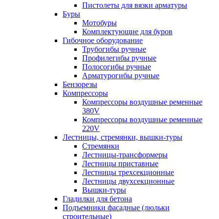
Пистолеты для вязки арматуры
Буры
Мотобуры
Комплектующие для буров
Гибочное оборудование
Трубогибы ручные
Профилегибы ручные
Полосогибы ручные
Арматурогибы ручные
Бензорезы
Компрессоры
Компрессоры воздушные ременные
380V
Компрессоры воздушные ременные
220V
Лестницы, стремянки, вышки-туры
Стремянки
Лестницы-трансформеры
Лестницы приставные
Лестницы трехсекционные
Лестницы двухсекционные
Вышки-туры
Гладилки для бетона
Подъемники фасадные (люльки
строительные)