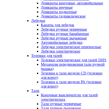
Домкраты винтовые, автомобильные
Домкраты реечные
Домкраты подкатные
Домкраты гидравлические
Лебедки
Канаты для лебедок
Лебедки ручные червячные
Лебедки ручные барабанные
Лебедки ручные рычажные
Автомобильные лебедки
Лебедки электрические переносные
Лебедки электрические
Тележки для талей
Тележки электрические для талей DHS
Механизм передвижения тали ручной
(кошка)
Тележки к тали модели CD (тележки
для ворот)
Тележки к тали модели РА (тележки
для ворот)
Тали
Концевые выключатели для талей
электрических
Тали ручные червячные
Тали ручные рычажные