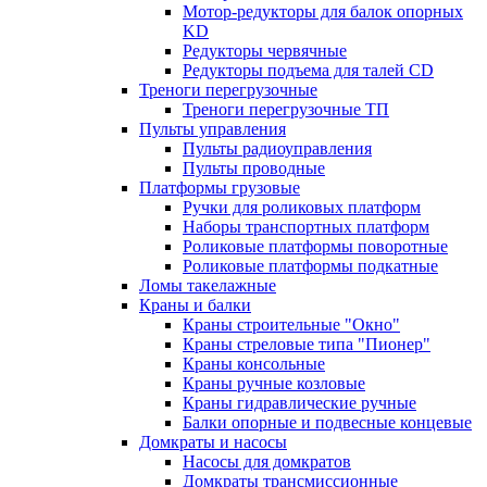
Мотор-редукторы для балок опорных
KD
Редукторы червячные
Редукторы подъема для талей CD
Треноги перегрузочные
Треноги перегрузочные ТП
Пульты управления
Пульты радиоуправления
Пульты проводные
Платформы грузовые
Ручки для роликовых платформ
Наборы транспортных платформ
Роликовые платформы поворотные
Роликовые платформы подкатные
Ломы такелажные
Краны и балки
Краны строительные "Окно"
Краны стреловые типа "Пионер"
Краны консольные
Краны ручные козловые
Краны гидравлические ручные
Балки опорные и подвесные концевые
Домкраты и насосы
Насосы для домкратов
Домкраты трансмиссионные