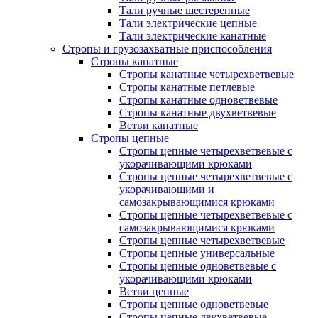
Тали ручные шестеренные
Тали электрические цепные
Тали электрические канатные
Стропы и грузозахватные приспособления
Стропы канатные
Стропы канатные четырехветвевые
Стропы канатные петлевые
Стропы канатные одноветвевые
Стропы канатные двухветвевые
Ветви канатные
Стропы цепные
Стропы цепные четырехветвевые с
укорачивающими крюками
Стропы цепные четырехветвевые с
укорачивающими и
самозакрывающимися крюками
Стропы цепные четырехветвевые с
самозакрывающимися крюками
Стропы цепные четырехветвевые
Стропы цепные универсальные
Стропы цепные одноветвевые с
укорачивающими крюками
Ветви цепные
Стропы цепные одноветвевые
Стропы цепные двухветвевые