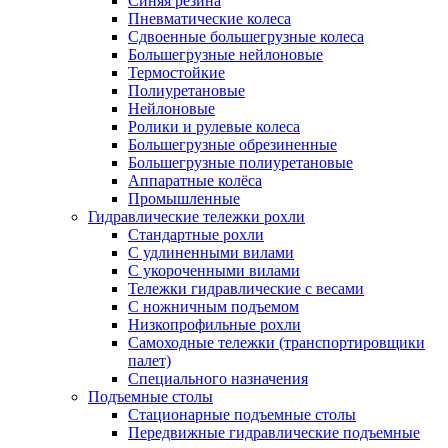
Синяя резина
Пневматические колеса
Сдвоенные большегрузные колеса
Большегрузные нейлоновые
Термостойкие
Полиуретановые
Нейлоновые
Ролики и рулевые колеса
Большегрузные обрезиненные
Большегрузные полиуретановые
Аппаратные колёса
Промышленные
Гидравлические тележки рохли
Стандартные рохли
С удлиненными вилами
С укороченными вилами
Тележки гидравлические с весами
С ножничным подъемом
Низкопрофильные рохли
Самоходные тележки (транспортировщики
палет)
Специального назначения
Подъемные столы
Стационарные подъемные столы
Передвижные гидравлические подъемные