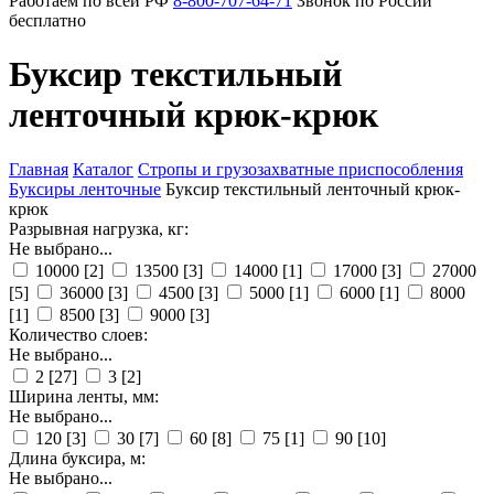
Работаем по всей РФ
8-800-707-64-71
Звонок по России
бесплатно
Буксир текстильный
ленточный крюк-крюк
Главная
Каталог
Стропы и грузозахватные приспособления
Буксиры ленточные
Буксир текстильный ленточный крюк-
крюк
Разрывная нагрузка, кг:
Не выбрано...
10000
[2]
13500
[3]
14000
[1]
17000
[3]
27000
[5]
36000
[3]
4500
[3]
5000
[1]
6000
[1]
8000
[1]
8500
[3]
9000
[3]
Количество слоев:
Не выбрано...
2
[27]
3
[2]
Ширина ленты, мм:
Не выбрано...
120
[3]
30
[7]
60
[8]
75
[1]
90
[10]
Длина буксира, м:
Не выбрано...