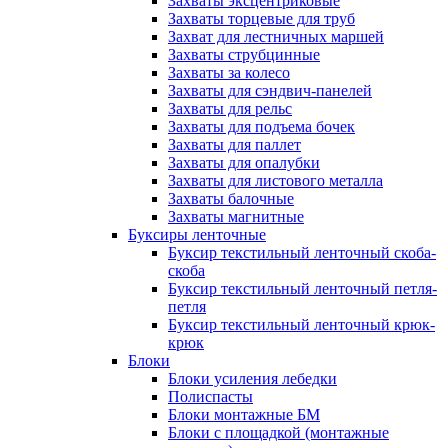
Захваты эксцентриковые
Захваты торцевые для труб
Захват для лестничных маршей
Захваты струбцинные
Захваты за колесо
Захваты для сэндвич-панелей
Захваты для рельс
Захваты для подъема бочек
Захваты для паллет
Захваты для опалубки
Захваты для листового металла
Захваты балочные
Захваты магнитные
Буксиры ленточные
Буксир текстильный ленточный скоба-
скоба
Буксир текстильный ленточный петля-
петля
Буксир текстильный ленточный крюк-
крюк
Блоки
Блоки усиления лебедки
Полиспасты
Блоки монтажные БМ
Блоки с площадкой (монтажные