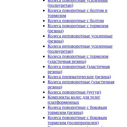
Колеса поворотные усиленные
(полиуретан)
Колеса поворотные с болтом и
тормозом
Колеса поворотные с болтом
Колеса поворотные c тормозом
(резина)
Колеса неповоротные усиленные
(резина)
Колеса неповоротные усиленные
(полиуретан)
Колеса поворотные c тормозом
(эластичная резина)
Колеса поворотные (эластичная
резина)
Колеса пневматические (резина)
Колеса неповоротные (эластичная
резина)
Колеса поворотные (чугун)
Комплекты колес для телег
платформенных
Колеса поворотные c боковым
тормозом (резина)
Колеса поворотные c боковым
тормозом (полипропилен)