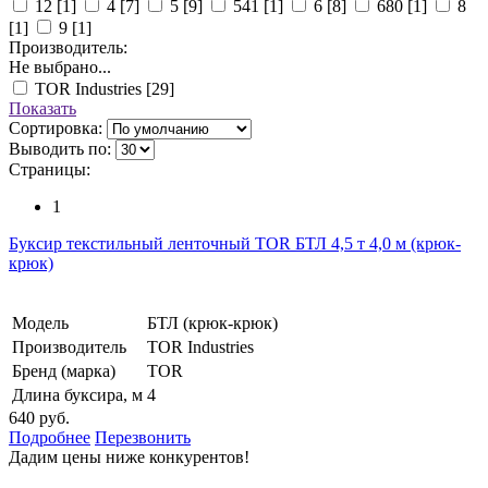
12
[1]
4
[7]
5
[9]
541
[1]
6
[8]
680
[1]
8
[1]
9
[1]
Производитель:
Не выбрано...
TOR Industries
[29]
Показать
Сортировка:
Выводить по:
Страницы:
1
Буксир текстильный ленточный TOR БТЛ 4,5 т 4,0 м (крюк-
крюк)
Модель
БТЛ (крюк-крюк)
Производитель
TOR Industries
Бренд (марка)
TOR
Длина буксира, м
4
640 руб.
Подробнее
Перезвонить
Дадим цены ниже конкурентов!