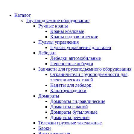
Каталог
Грузоподъемное оборудование
Ручные краны
Краны козловые
Краны гидравлические
Пульты управления
Пульты управления для талей
Лебедки
Лебедки автомобильные
Переносные лебедки
Запчасти для грузоподъемного оборудования
Ограничители грузоподъемности для
электрических талей
Канаты для лебедок
Канатоукладчики
Домкраты
Домкраты гидравлические
Домкраты с лапой
Домкраты бутылочные
Домкраты реечные
Тележки грузовые такелажные
Блоки
Весы крановые