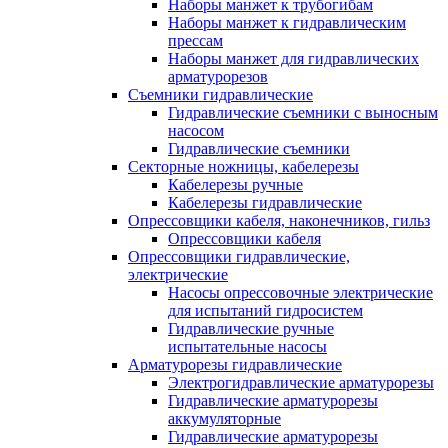
Наборы манжет к трубогибам
Наборы манжет к гидравлическим
прессам
Наборы манжет для гидравлических
арматурорезов
Съемники гидравлические
Гидравлические cъемники с выносным
насосом
Гидравлические съемники
Секторные ножницы, кабелерезы
Кабелерезы ручные
Кабелерезы гидравлические
Опрессовщики кабеля, наконечников, гильз
Опрессовщики кабеля
Опрессовщики гидравлические,
электрические
Насосы опрессовочные электрические
для испытаний гидросистем
Гидравлические ручные
испытательные насосы
Арматурорезы гидравлические
Электрогидравлические арматурорезы
Гидравлические арматурорезы
аккумуляторные
Гидравлические арматурорезы