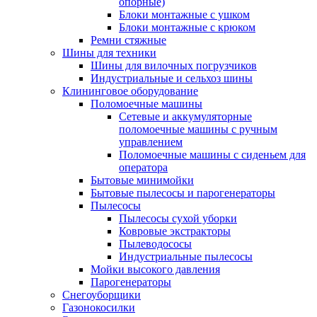
опорные)
Блоки монтажные с ушком
Блоки монтажные с крюком
Ремни стяжные
Шины для техники
Шины для вилочных погрузчиков
Индустриальные и сельхоз шины
Клининговое оборудование
Поломоечные машины
Сетевые и аккумуляторные
поломоечные машины с ручным
управлением
Поломоечные машины с сиденьем для
оператора
Бытовые минимойки
Бытовые пылесосы и парогенераторы
Пылесосы
Пылесосы сухой уборки
Ковровые экстракторы
Пылеводососы
Индустриальные пылесосы
Мойки высокого давления
Парогенераторы
Снегоуборщики
Газонокосилки