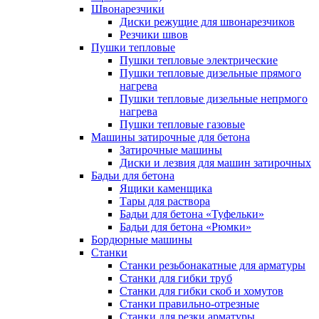
Швонарезчики
Диски режущие для швонарезчиков
Резчики швов
Пушки тепловые
Пушки тепловые электрические
Пушки тепловые дизельные прямого
нагрева
Пушки тепловые дизельные непрмого
нагрева
Пушки тепловые газовые
Машины затирочные для бетона
Затирочные машины
Диски и лезвия для машин затирочных
Бадьи для бетона
Ящики каменщика
Тары для раствора
Бадьи для бетона «Туфельки»
Бадьи для бетона «Рюмки»
Бордюрные машины
Станки
Станки резьбонакатные для арматуры
Станки для гибки труб
Станки для гибки скоб и хомутов
Станки правильно-отрезные
Станки для резки арматуры