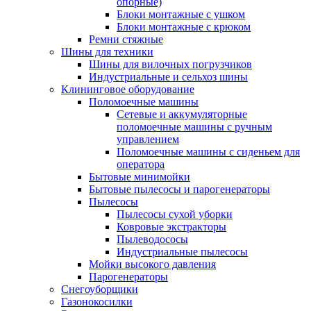
опорные)
Блоки монтажные с ушком
Блоки монтажные с крюком
Ремни стяжные
Шины для техники
Шины для вилочных погрузчиков
Индустриальные и сельхоз шины
Клининговое оборудование
Поломоечные машины
Сетевые и аккумуляторные
поломоечные машины с ручным
управлением
Поломоечные машины с сиденьем для
оператора
Бытовые минимойки
Бытовые пылесосы и парогенераторы
Пылесосы
Пылесосы сухой уборки
Ковровые экстракторы
Пылеводососы
Индустриальные пылесосы
Мойки высокого давления
Парогенераторы
Снегоуборщики
Газонокосилки