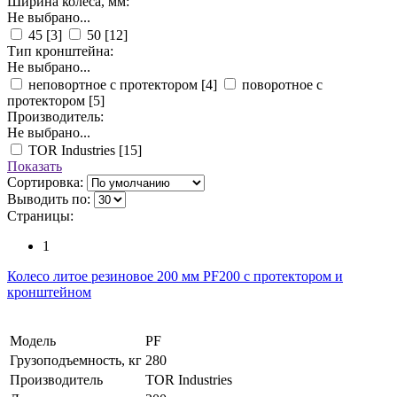
Ширина колеса, мм:
Не выбрано...
45
[3]
50
[12]
Тип кронштейна:
Не выбрано...
неповортное с протектором
[4]
поворотное с
протектором
[5]
Производитель:
Не выбрано...
TOR Industries
[15]
Показать
Сортировка:
Выводить по:
Страницы:
1
Колесо литое резиновое 200 мм PF200 с протектором и
кронштейном
Модель
PF
Грузоподъемность, кг
280
Производитель
TOR Industries