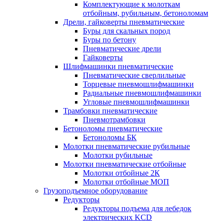
Комплектующие к молоткам
отбойным, рубильным, бетоноломам
Дрели, гайковерты пневматические
Буры для скальных пород
Буры по бетону
Пневматические дрели
Гайковерты
Шлифмашинки пневматические
Пневматические сверлильные
Торцевые пневмошлифмашинки
Радиальные пневмошлифмашинки
Угловые пневмошлифмашинки
Трамбовки пневматические
Пневмотрамбовки
Бетоноломы пневматические
Бетоноломы БК
Молотки пневматические рубильные
Молотки рубильные
Молотки пневматические отбойные
Молотки отбойные 2К
Молотки отбойные МОП
Грузоподъемное оборудование
Редукторы
Редукторы подъема для лебедок
электрических KCD