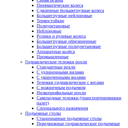
Синяя резина
Пневматические колеса
Сдвоенные большегрузные колеса
Большегрузные нейлоновые
Термостойкие
Полиуретановые
Нейлоновые
Ролики и рулевые колеса
Большегрузные обрезиненные
Большегрузные полиуретановые
Аппаратные колёса
Промышленные
Гидравлические тележки рохли
Стандартные рохли
С удлиненными вилами
С укороченными вилами
Тележки гидравлические с весами
С ножничным подъемом
Низкопрофильные рохли
Самоходные тележки (транспортировщики
палет)
Специального назначения
Подъемные столы
Стационарные подъемные столы
Передвижные гидравлические подъемные