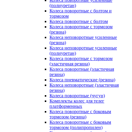
Колеса поворотные усиленные
(полиуретан)
Колеса поворотные с болтом и
тормозом
Колеса поворотные с болтом
Колеса поворотные c тормозом
(резина)
Колеса неповоротные усиленные
(резина)
Колеса неповоротные усиленные
(полиуретан)
Колеса поворотные c тормозом
(эластичная резина)
Колеса поворотные (эластичная
резина)
Колеса пневматические (резина)
Колеса неповоротные (эластичная
резина)
Колеса поворотные (чугун)
Комплекты колес для телег
платформенных
Колеса поворотные c боковым
тормозом (резина)
Колеса поворотные c боковым
тормозом (полипропилен)