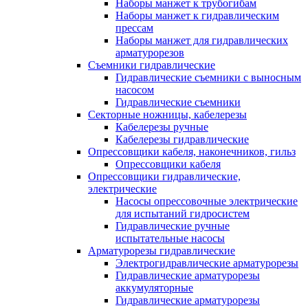
Наборы манжет к трубогибам
Наборы манжет к гидравлическим
прессам
Наборы манжет для гидравлических
арматурорезов
Съемники гидравлические
Гидравлические cъемники с выносным
насосом
Гидравлические съемники
Секторные ножницы, кабелерезы
Кабелерезы ручные
Кабелерезы гидравлические
Опрессовщики кабеля, наконечников, гильз
Опрессовщики кабеля
Опрессовщики гидравлические,
электрические
Насосы опрессовочные электрические
для испытаний гидросистем
Гидравлические ручные
испытательные насосы
Арматурорезы гидравлические
Электрогидравлические арматурорезы
Гидравлические арматурорезы
аккумуляторные
Гидравлические арматурорезы