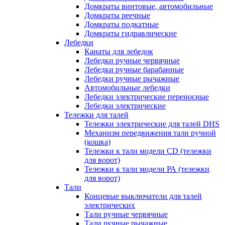
Домкраты винтовые, автомобильные
Домкраты реечные
Домкраты подкатные
Домкраты гидравлические
Лебедки
Канаты для лебедок
Лебедки ручные червячные
Лебедки ручные барабанные
Лебедки ручные рычажные
Автомобильные лебедки
Лебедки электрические переносные
Лебедки электрические
Тележки для талей
Тележки электрические для талей DHS
Механизм передвижения тали ручной
(кошка)
Тележки к тали модели CD (тележки
для ворот)
Тележки к тали модели РА (тележки
для ворот)
Тали
Концевые выключатели для талей
электрических
Тали ручные червячные
Тали ручные рычажные