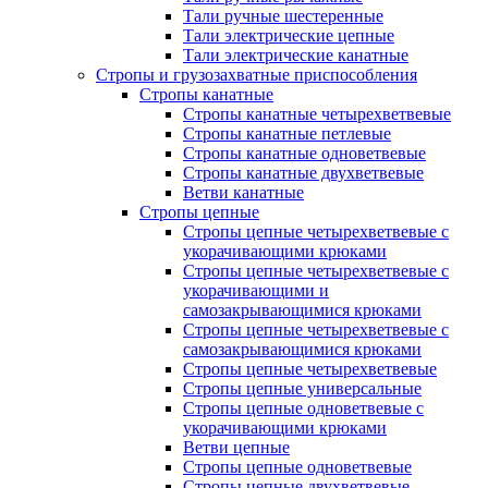
Тали ручные шестеренные
Тали электрические цепные
Тали электрические канатные
Стропы и грузозахватные приспособления
Стропы канатные
Стропы канатные четырехветвевые
Стропы канатные петлевые
Стропы канатные одноветвевые
Стропы канатные двухветвевые
Ветви канатные
Стропы цепные
Стропы цепные четырехветвевые с
укорачивающими крюками
Стропы цепные четырехветвевые с
укорачивающими и
самозакрывающимися крюками
Стропы цепные четырехветвевые с
самозакрывающимися крюками
Стропы цепные четырехветвевые
Стропы цепные универсальные
Стропы цепные одноветвевые с
укорачивающими крюками
Ветви цепные
Стропы цепные одноветвевые
Стропы цепные двухветвевые