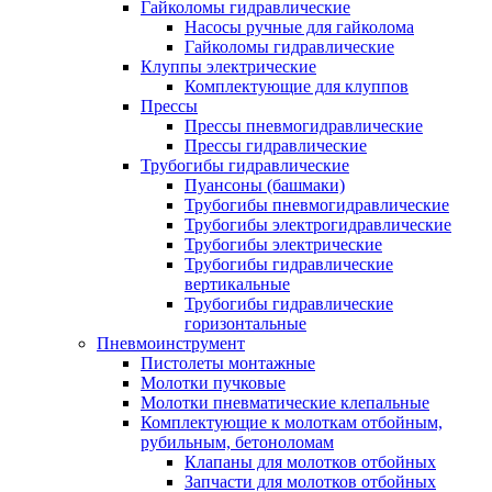
Гайколомы гидравлические
Насосы ручные для гайколома
Гайколомы гидравлические
Клуппы электрические
Комплектующие для клуппов
Прессы
Прессы пневмогидравлические
Прессы гидравлические
Трубогибы гидравлические
Пуансоны (башмаки)
Трубогибы пневмогидравлические
Трубогибы электрогидравлические
Трубогибы электрические
Трубогибы гидравлические
вертикальные
Трубогибы гидравлические
горизонтальные
Пневмоинструмент
Пистолеты монтажные
Молотки пучковые
Молотки пневматические клепальные
Комплектующие к молоткам отбойным,
рубильным, бетоноломам
Клапаны для молотков отбойных
Запчасти для молотков отбойных