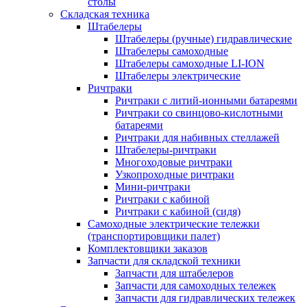
столы
Складская техника
Штабелеры
Штабелеры (ручные) гидравлические
Штабелеры самоходные
Штабелеры самоходные LI-ION
Штабелеры электрические
Ричтраки
Ричтраки с литий-ионными батареями
Ричтраки со свинцово-кислотными
батареями
Ричтраки для набивных стеллажей
Штабелеры-ричтраки
Многоходовые ричтраки
Узкопроходные ричтраки
Мини-ричтраки
Ричтраки с кабиной
Ричтраки с кабиной (сидя)
Самоходные электрические тележки
(транспортировщики палет)
Комплектовщики заказов
Запчасти для складской техники
Запчасти для штабелеров
Запчасти для самоходных тележек
Запчасти для гидравлических тележек