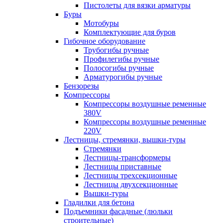
Пистолеты для вязки арматуры
Буры
Мотобуры
Комплектующие для буров
Гибочное оборудование
Трубогибы ручные
Профилегибы ручные
Полосогибы ручные
Арматурогибы ручные
Бензорезы
Компрессоры
Компрессоры воздушные ременные
380V
Компрессоры воздушные ременные
220V
Лестницы, стремянки, вышки-туры
Стремянки
Лестницы-трансформеры
Лестницы приставные
Лестницы трехсекционные
Лестницы двухсекционные
Вышки-туры
Гладилки для бетона
Подъемники фасадные (люльки
строительные)