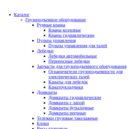
Каталог
Грузоподъемное оборудование
Ручные краны
Краны козловые
Краны гидравлические
Пульты управления
Пульты управления для талей
Лебедки
Лебедки автомобильные
Переносные лебедки
Запчасти для грузоподъемного оборудования
Ограничители грузоподъемности для
электрических талей
Канаты для лебедок
Канатоукладчики
Домкраты
Домкраты гидравлические
Домкраты с лапой
Домкраты бутылочные
Домкраты реечные
Тележки грузовые такелажные
Блоки
Весы крановые