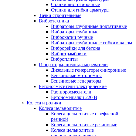
Станки листогибочные
Станки для гибки арматуры
Тачки строительные
Вибротехника
Вибраторы глубинные портативные
Вибраторы глубинные
Виброкатки ручные
Вибраторы глубинные с гибким валом
Виброрейки для бетона
Вибротрамбовки
Виброплиты
Генераторы, помпы, нагреватели
Дизельные генераторы синхронные
Бензиновые мотопомпы
Бензиновые генераторы
Бетоносмесители электрические
Растворосмесители
Бетономешалки 220 В
Колеса и ролики
Колеса цельнолитые
Колеса цельнолитые с рефленой
резиной
Колеса цельнолитые резиновые
Колеса цельнолитые
пенополиуретановые