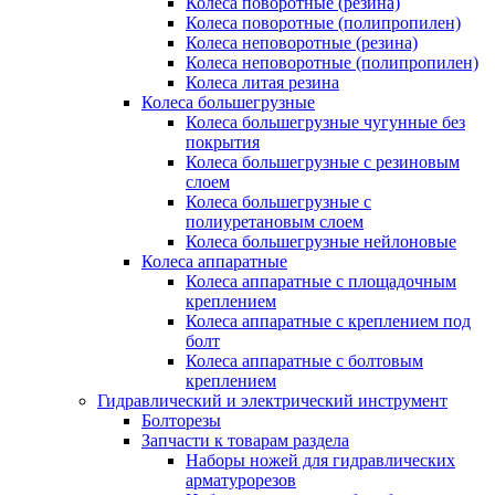
Колеса поворотные (резина)
Колеса поворотные (полипропилен)
Колеса неповоротные (резина)
Колеса неповоротные (полипропилен)
Колеса литая резина
Колеса большегрузные
Колеса большегрузные чугунные без
покрытия
Колеса большегрузные с резиновым
слоем
Колеса большегрузные с
полиуретановым слоем
Колеса большегрузные нейлоновые
Колеса аппаратные
Колеса аппаратные с площадочным
креплением
Колеса аппаратные с креплением под
болт
Колеса аппаратные с болтовым
креплением
Гидравлический и электрический инструмент
Болторезы
Запчасти к товарам раздела
Наборы ножей для гидравлических
арматурорезов