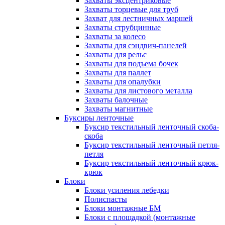
Захваты эксцентриковые
Захваты торцевые для труб
Захват для лестничных маршей
Захваты струбцинные
Захваты за колесо
Захваты для сэндвич-панелей
Захваты для рельс
Захваты для подъема бочек
Захваты для паллет
Захваты для опалубки
Захваты для листового металла
Захваты балочные
Захваты магнитные
Буксиры ленточные
Буксир текстильный ленточный скоба-
скоба
Буксир текстильный ленточный петля-
петля
Буксир текстильный ленточный крюк-
крюк
Блоки
Блоки усиления лебедки
Полиспасты
Блоки монтажные БМ
Блоки с площадкой (монтажные