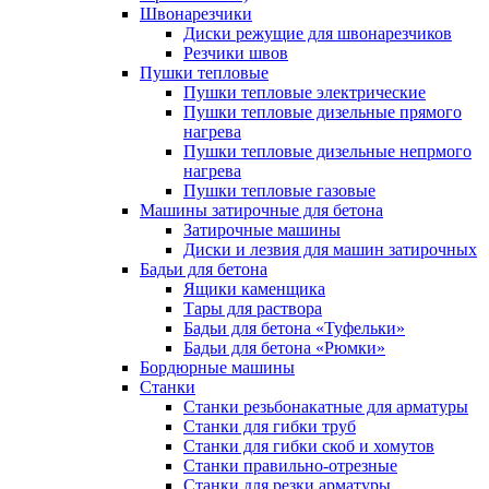
Швонарезчики
Диски режущие для швонарезчиков
Резчики швов
Пушки тепловые
Пушки тепловые электрические
Пушки тепловые дизельные прямого
нагрева
Пушки тепловые дизельные непрмого
нагрева
Пушки тепловые газовые
Машины затирочные для бетона
Затирочные машины
Диски и лезвия для машин затирочных
Бадьи для бетона
Ящики каменщика
Тары для раствора
Бадьи для бетона «Туфельки»
Бадьи для бетона «Рюмки»
Бордюрные машины
Станки
Станки резьбонакатные для арматуры
Станки для гибки труб
Станки для гибки скоб и хомутов
Станки правильно-отрезные
Станки для резки арматуры