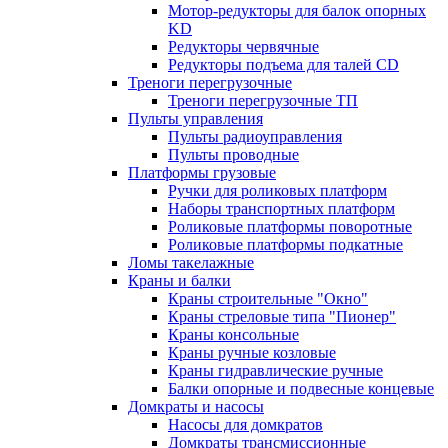
Мотор-редукторы для балок опорных
KD
Редукторы червячные
Редукторы подъема для талей CD
Треноги перегрузочные
Треноги перегрузочные ТП
Пульты управления
Пульты радиоуправления
Пульты проводные
Платформы грузовые
Ручки для роликовых платформ
Наборы транспортных платформ
Роликовые платформы поворотные
Роликовые платформы подкатные
Ломы такелажные
Краны и балки
Краны строительные "Окно"
Краны стреловые типа "Пионер"
Краны консольные
Краны ручные козловые
Краны гидравлические ручные
Балки опорные и подвесные концевые
Домкраты и насосы
Насосы для домкратов
Домкраты трансмиссионные