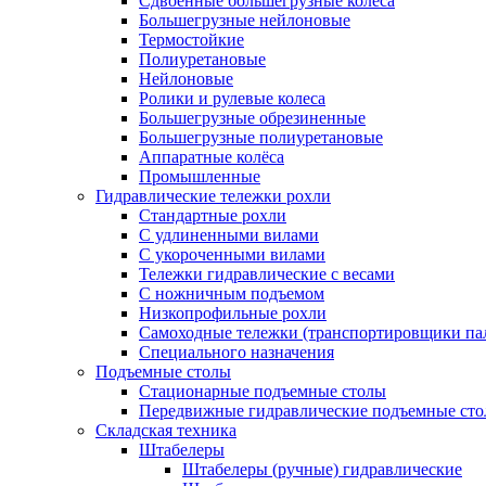
Сдвоенные большегрузные колеса
Большегрузные нейлоновые
Термостойкие
Полиуретановые
Нейлоновые
Ролики и рулевые колеса
Большегрузные обрезиненные
Большегрузные полиуретановые
Аппаратные колёса
Промышленные
Гидравлические тележки рохли
Стандартные рохли
С удлиненными вилами
С укороченными вилами
Тележки гидравлические с весами
С ножничным подъемом
Низкопрофильные рохли
Самоходные тележки (транспортировщики па
Специального назначения
Подъемные столы
Стационарные подъемные столы
Передвижные гидравлические подъемные ст
Складская техника
Штабелеры
Штабелеры (ручные) гидравлические