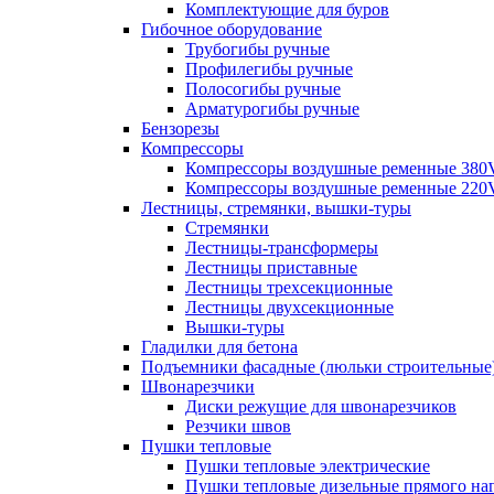
Комплектующие для буров
Гибочное оборудование
Трубогибы ручные
Профилегибы ручные
Полосогибы ручные
Арматурогибы ручные
Бензорезы
Компрессоры
Компрессоры воздушные ременные 380
Компрессоры воздушные ременные 220
Лестницы, стремянки, вышки-туры
Стремянки
Лестницы-трансформеры
Лестницы приставные
Лестницы трехсекционные
Лестницы двухсекционные
Вышки-туры
Гладилки для бетона
Подъемники фасадные (люльки строительные
Швонарезчики
Диски режущие для швонарезчиков
Резчики швов
Пушки тепловые
Пушки тепловые электрические
Пушки тепловые дизельные прямого на