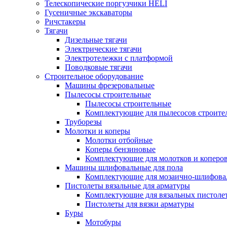
Телескопические поргузчики HELI
Гусеничные экскаваторы
Ричстакеры
Тягачи
Дизельные тягачи
Электрические тягачи
Электротележки с платформой
Поводковые тягачи
Строительное оборудование
Машины фрезеровальные
Пылесосы строительные
Пылесосы строительные
Комплектующие для пылесосов строите
Труборезы
Молотки и коперы
Молотки отбойные
Коперы бензиновые
Комплектующие для молотков и коперо
Машины шлифовальные для пола
Комплектующие для мозаично-шлифов
Пистолеты вязальные для арматуры
Комплектующие для вязальных пистоле
Пистолеты для вязки арматуры
Буры
Мотобуры