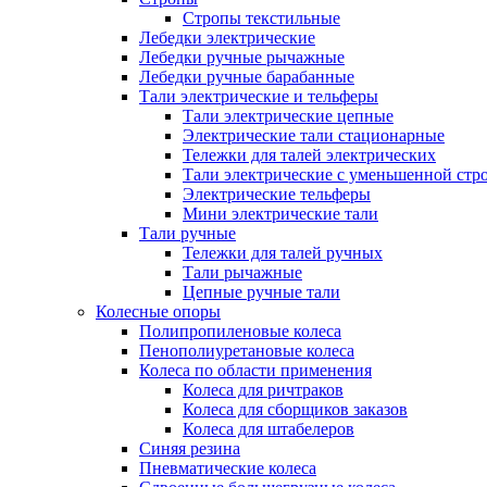
Стропы текстильные
Лебедки электрические
Лебедки ручные рычажные
Лебедки ручные барабанные
Тали электрические и тельферы
Тали электрические цепные
Электрические тали стационарные
Тележки для талей электрических
Тали электрические с уменьшенной стр
Электрические тельферы
Мини электрические тали
Тали ручные
Тележки для талей ручных
Тали рычажные
Цепные ручные тали
Колесные опоры
Полипропиленовые колеса
Пенополиуретановые колеса
Колеса по области применения
Колеса для ричтраков
Колеса для сборщиков заказов
Колеса для штабелеров
Синяя резина
Пневматические колеса