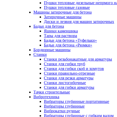
Пушки тепловые дизельные непрмого н
Пушки тепловые газовые
Машины затирочные для бетона
Затирочные машины
Диски и лезвия для машин затирочных
Бадьи для бетона
Ящики каменщика
Тары для раствора
Бадьи для бетона «Туфельки»
Бадьи для бетона «Рюмки»
Бордюрные машины
Станки
Станки резьбонакатные для арматуры
Станки для гибки труб
Станки для гибки скоб и хомутов
Станки правильно-отрезные
Станки для резки арматуры
Станки листогибочные
Станки для гибки арматуры
Тачки строительные
Вибротехника
Вибраторы глубинные портативные
Вибраторы глубинные
Виброкатки ручные
Вибраторы глубинные с гибким валом