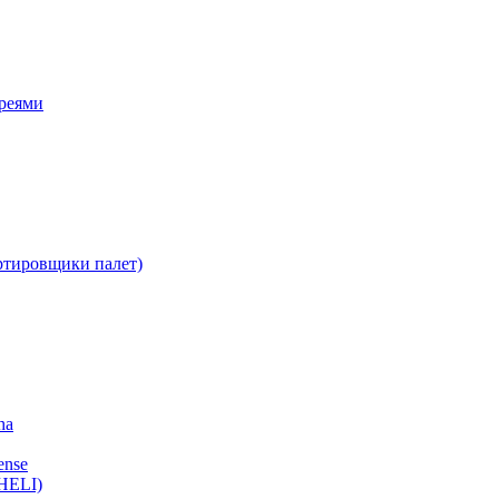
ареями
ртировщики палет)
ha
ense
HELI)