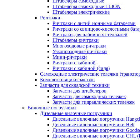
Штабелеры самоходные
Штабелеры самоходные LI-ION
Штабелеры электрические
Ричтраки
Ричтраки с литий-ионными батареями
Ричтраки со свинцово-кислотными бат
Ричтраки для набивных стеллажей
Штабелеры-ричтраки
Многоходовые ричтраки
Узкопроходные ричтраки
Мини-ричтраки
Ричтраки с кабиной
Ричтраки с кабиной (сидя)
Самоходные электрические тележки (транспо
Комплектовщики заказов
Запчасти для складской техники
Запчасти для штабелеров
Запчасти для самоходных тележек
Запчасти для гидравлических тележек
Вилочные погрузчики
Дизельные вилочные погрузчики
Дизельные вилочные погрузчики Hangc
Дизельные вилочные погрузчики Heli
Дизельные вилочные погрузчики Goods
Дизельные вилочные погрузчики CHL (