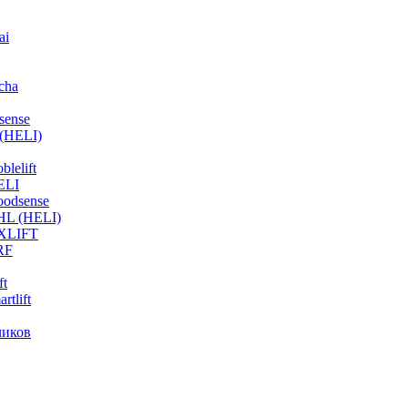
ai
cha
sense
(HELI)
lelift
ELI
odsense
HL (HELI)
OXLIFT
RF
ft
tlift
чиков