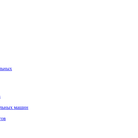
льных
в
альных машин
тов