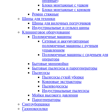
опорные)
Блоки монтажные с ушком
Блоки монтажные с крюком
Ремни стяжные
Шины для техники
Шины для вилочных погрузчиков
Индустриальные и сельхоз шины
Клининговое оборудование
Поломоечные машины
Сетевые и аккумуляторные
поломоечные машины с ручным
управлением
Поломоечные машины с сиденьем для
оператора
Бытовые минимойки
Бытовые пылесосы и парогенераторы
Пылесосы
Пылесосы сухой уборки
Ковровые экстракторы
Пылеводососы
Индустриальные пылесосы
Мойки высокого давления
Парогенераторы
Снегоуборщики
Газонокосилки