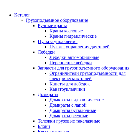
Каталог
Грузоподъемное оборудование
Ручные краны
Краны козловые
Краны гидравлические
Пульты управления
Пульты управления для талей
Лебедки
Лебедки автомобильные
Переносные лебедки
Запчасти для грузоподъемного оборудования
Ограничители грузоподъемности для
электрических талей
Канаты для лебедок
Канатоукладчики
Домкраты
Домкраты гидравлические
Домкраты с лапой
Домкраты бутылочные
Домкраты реечные
Тележки грузовые такелажные
Блоки
Весы крановые