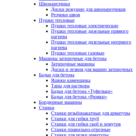
Швонарезчики
Диски режущие для швонарезчиков
Резчики швов
Пушки тепловые
Пушки тепловые электрические
Пушки тепловые дизельные прямого
нагрева
Пушки тепловые дизельные непрмого
нагрева
Пушки тепловые газовые
Машины затирочные для бетона
Затирочные машины
Диски и лезвия для машин затирочных
Бадьи для бетона
Ящики каменщика
Тары для раствора
Бадьи для бетона «Туфельки»
Бадьи для бетона «Рюмки»
Бордюрные машины
Станки
Станки резьбонакатные для арматуры
Станки для гибки труб
Станки для гибки скоб и хомутов
Станки правильно-отрезные
Станки для резки арматуры