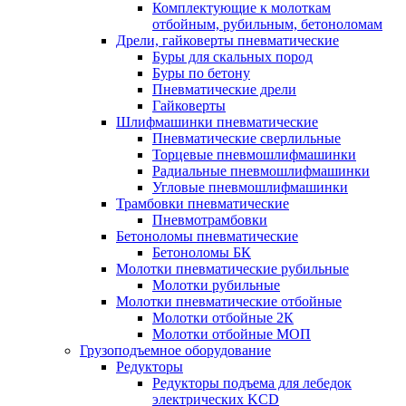
Комплектующие к молоткам
отбойным, рубильным, бетоноломам
Дрели, гайковерты пневматические
Буры для скальных пород
Буры по бетону
Пневматические дрели
Гайковерты
Шлифмашинки пневматические
Пневматические сверлильные
Торцевые пневмошлифмашинки
Радиальные пневмошлифмашинки
Угловые пневмошлифмашинки
Трамбовки пневматические
Пневмотрамбовки
Бетоноломы пневматические
Бетоноломы БК
Молотки пневматические рубильные
Молотки рубильные
Молотки пневматические отбойные
Молотки отбойные 2К
Молотки отбойные МОП
Грузоподъемное оборудование
Редукторы
Редукторы подъема для лебедок
электрических KCD