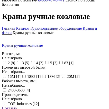
Работаем по всей РФ
8-800-707-64-71
Звонок по России
бесплатно
Краны ручные козловые
Главная
Каталог
Грузоподъемное оборудование
Краны и
балки
Краны ручные козловые
Краны ручные козловые
Высота, м:
Не выбрано...
2
[8]
3
[5]
4
[2]
5
[2]
83
[1]
Номер двутавровой балки:
Не выбрано...
16М
[4]
18Б2
[1]
18М
[2]
20М
[2]
Рабочая высота, мм:
Не выбрано...
2400-3600
[4]
Производитель:
Не выбрано...
TOR Industries
[12]
Показать