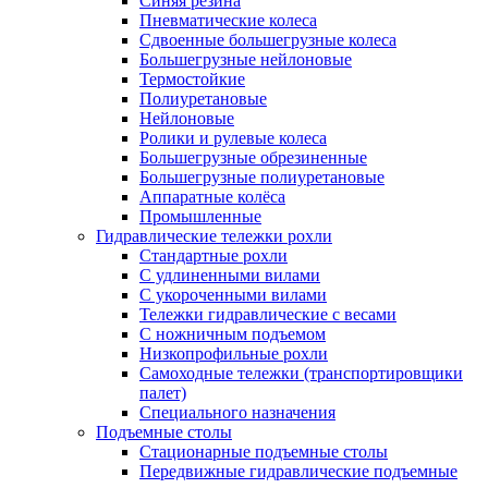
Синяя резина
Пневматические колеса
Сдвоенные большегрузные колеса
Большегрузные нейлоновые
Термостойкие
Полиуретановые
Нейлоновые
Ролики и рулевые колеса
Большегрузные обрезиненные
Большегрузные полиуретановые
Аппаратные колёса
Промышленные
Гидравлические тележки рохли
Стандартные рохли
С удлиненными вилами
С укороченными вилами
Тележки гидравлические с весами
С ножничным подъемом
Низкопрофильные рохли
Самоходные тележки (транспортировщики
палет)
Специального назначения
Подъемные столы
Стационарные подъемные столы
Передвижные гидравлические подъемные