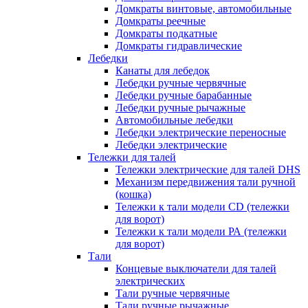
Домкраты винтовые, автомобильные
Домкраты реечные
Домкраты подкатные
Домкраты гидравлические
Лебедки
Канаты для лебедок
Лебедки ручные червячные
Лебедки ручные барабанные
Лебедки ручные рычажные
Автомобильные лебедки
Лебедки электрические переносные
Лебедки электрические
Тележки для талей
Тележки электрические для талей DHS
Механизм передвижения тали ручной
(кошка)
Тележки к тали модели CD (тележки
для ворот)
Тележки к тали модели РА (тележки
для ворот)
Тали
Концевые выключатели для талей
электрических
Тали ручные червячные
Тали ручные рычажные