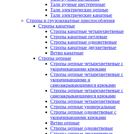
Тали ручные шестеренные
Тали электрические цепные
Тали электрические канатные
Стропы и грузозахватные приспособления
Стропы канатные
Стропы канатные четырехветвевые
Стропы канатные петлевые
Стропы канатные одноветвевые
Стропы канатные двухветвевые
Ветви канатные
Стропы цепные
Стропы цепные четырехветвевые с
укорачивающими крюками
Стропы цепные четырехветвевые с
укорачивающими и
самозакрывающимися крюками
Стропы цепные четырехветвевые с
самозакрывающимися крюками
Стропы цепные четырехветвевые
Стропы цепные универсальные
Стропы цепные одноветвевые с
укорачивающими крюками
Ветви цепные
Стропы цепные одноветвевые
Стропы цепные двухветвевые