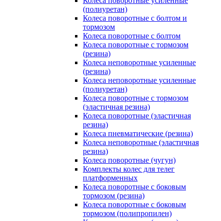
Колеса поворотные усиленные
(полиуретан)
Колеса поворотные с болтом и
тормозом
Колеса поворотные с болтом
Колеса поворотные c тормозом
(резина)
Колеса неповоротные усиленные
(резина)
Колеса неповоротные усиленные
(полиуретан)
Колеса поворотные c тормозом
(эластичная резина)
Колеса поворотные (эластичная
резина)
Колеса пневматические (резина)
Колеса неповоротные (эластичная
резина)
Колеса поворотные (чугун)
Комплекты колес для телег
платформенных
Колеса поворотные c боковым
тормозом (резина)
Колеса поворотные c боковым
тормозом (полипропилен)