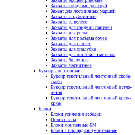
Захваты эксцентриковые
Захваты торцевые для труб
Захват для лестничных маршей
Захваты струбцинные
Захваты за колесо
Захваты для сэндвич-панелей
Захваты для рельс
Захваты для подъема бочек
Захваты для паллет
Захваты для опалубки
Захваты для листового металла
Захваты балочные
Захваты магнитные
Буксиры ленточные
Буксир текстильный ленточный скоба-
скоба
Буксир текстильный ленточный петля-
петля
Буксир текстильный ленточный крюк-
крюк
Блоки
Блоки усиления лебедки
Полиспасты
Блоки монтажные БМ
Блоки с площадкой (монтажные