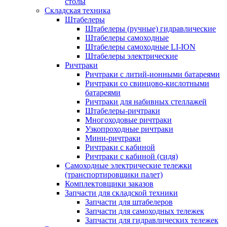
столы
Складская техника
Штабелеры
Штабелеры (ручные) гидравлические
Штабелеры самоходные
Штабелеры самоходные LI-ION
Штабелеры электрические
Ричтраки
Ричтраки с литий-ионными батареями
Ричтраки со свинцово-кислотными
батареями
Ричтраки для набивных стеллажей
Штабелеры-ричтраки
Многоходовые ричтраки
Узкопроходные ричтраки
Мини-ричтраки
Ричтраки с кабиной
Ричтраки с кабиной (сидя)
Самоходные электрические тележки
(транспортировщики палет)
Комплектовщики заказов
Запчасти для складской техники
Запчасти для штабелеров
Запчасти для самоходных тележек
Запчасти для гидравлических тележек