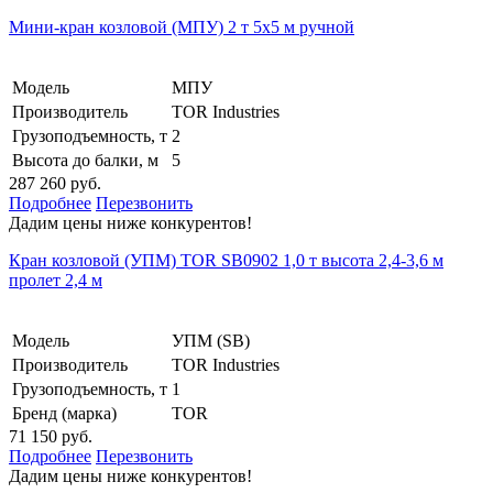
Мини-кран козловой (МПУ) 2 т 5х5 м ручной
Модель
МПУ
Производитель
TOR Industries
Грузоподъемность, т
2
Высота до балки, м
5
287 260 руб.
Подробнее
Перезвонить
Дадим цены ниже конкурентов!
Кран козловой (УПМ) TOR SB0902 1,0 т высота 2,4-3,6 м
пролет 2,4 м
Модель
УПМ (SB)
Производитель
TOR Industries
Грузоподъемность, т
1
Бренд (марка)
TOR
71 150 руб.
Подробнее
Перезвонить
Дадим цены ниже конкурентов!