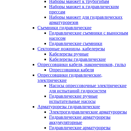
Наборы манжет к трубогибам
Наборы манжет к гидравлическим
прессам
Наборы манжет для гидравлических
арматурорезов
Съемники гидравлические
Гидравлические cъемники с выносным
насосом
Гидравлические съемники
Секторные ножницы, кабелерезы
Кабелерезы ручные
Кабелерезы гидравлические
Опрессовщики кабеля, наконечников, гильз
Опрессовщики кабеля
Опрессовщики гидравлические,
электрические
Насосы опрессовочные электрические
для испытаний гидросистем
Гидравлические ручные
испытательные насосы
Арматурорезы гидравлические
Электрогидравлические арматурорезы
Гидравлические арматурорезы
аккумуляторные
Гидравлические арматурорезы