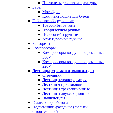
Пистолеты для вязки арматуры
Буры
Мотобуры
Комплектующие для буров
Гибочное оборудование
Трубогибы ручные
Профилегибы ручные
Полосогибы ручные
Арматурогибы ручные
Бензорезы
Компрессоры
Компрессоры воздушные ременные
380V
Компрессоры воздушные ременные
220V
Лестницы, стремянки, вышки-туры
Стремянки
Лестницы-трансформеры
Лестницы приставные
Лестницы трехсекционные
Лестницы двухсекционные
Вышки-туры
Гладилки для бетона
Подъемники фасадные (люльки
строительные)