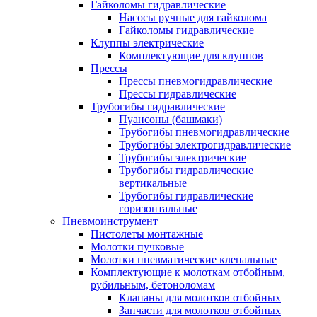
Гайколомы гидравлические
Насосы ручные для гайколома
Гайколомы гидравлические
Клуппы электрические
Комплектующие для клуппов
Прессы
Прессы пневмогидравлические
Прессы гидравлические
Трубогибы гидравлические
Пуансоны (башмаки)
Трубогибы пневмогидравлические
Трубогибы электрогидравлические
Трубогибы электрические
Трубогибы гидравлические
вертикальные
Трубогибы гидравлические
горизонтальные
Пневмоинструмент
Пистолеты монтажные
Молотки пучковые
Молотки пневматические клепальные
Комплектующие к молоткам отбойным,
рубильным, бетоноломам
Клапаны для молотков отбойных
Запчасти для молотков отбойных