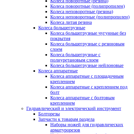
Колеса поворотные (резина)
Колеса поворотные (полипропилен)
Колеса неповоротные (резина)
Колеса неповоротные (полипропилен)
Колеса литая резина
Колеса большегрузные
Колеса большегрузные чугунные без
покрытия
Колеса большегрузные с резиновым
слоем
Колеса большегрузные с
полиуретановым слоем
Колеса большегрузные нейлоновые
Колеса аппаратные
Колеса аппаратные с площадочным
креплением
Колеса аппаратные с креплением под
болт
Колеса аппаратные с болтовым
креплением
Гидравлический и электрический инструмент
Болторезы
Запчасти к товарам раздела
Наборы ножей для гидравлических
арматурорезов