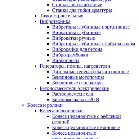
Станки листогибочные
Станки для гибки арматуры
Тачки строительные
Вибротехника
Вибраторы глубинные портативные
Вибраторы глубинные
Виброкатки ручные
Вибраторы глубинные с гибким валом
Виброрейки для бетона
Вибротрамбовки
Виброплиты
Генераторы, помпы, нагреватели
Дизельные генераторы синхронные
Бензиновые мотопомпы
Бензиновые генераторы
Бетоносмесители электрические
Растворосмесители
Бетономешалки 220 В
Колеса и ролики
Колеса цельнолитые
Колеса цельнолитые с рефленой
резиной
Колеса цельнолитые резиновые
Колеса цельнолитые
пенополиуретановые