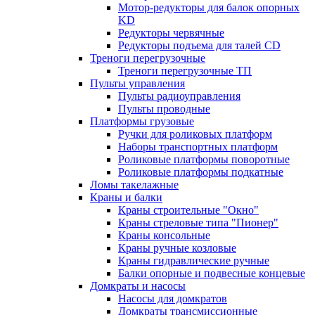
Мотор-редукторы для балок опорных
KD
Редукторы червячные
Редукторы подъема для талей CD
Треноги перегрузочные
Треноги перегрузочные ТП
Пульты управления
Пульты радиоуправления
Пульты проводные
Платформы грузовые
Ручки для роликовых платформ
Наборы транспортных платформ
Роликовые платформы поворотные
Роликовые платформы подкатные
Ломы такелажные
Краны и балки
Краны строительные "Окно"
Краны стреловые типа "Пионер"
Краны консольные
Краны ручные козловые
Краны гидравлические ручные
Балки опорные и подвесные концевые
Домкраты и насосы
Насосы для домкратов
Домкраты трансмиссионные