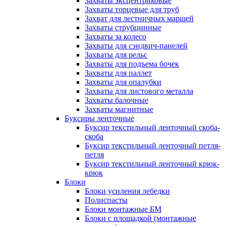
Захваты эксцентриковые
Захваты торцевые для труб
Захват для лестничных маршей
Захваты струбцинные
Захваты за колесо
Захваты для сэндвич-панелей
Захваты для рельс
Захваты для подъема бочек
Захваты для паллет
Захваты для опалубки
Захваты для листового металла
Захваты балочные
Захваты магнитные
Буксиры ленточные
Буксир текстильный ленточный скоба-
скоба
Буксир текстильный ленточный петля-
петля
Буксир текстильный ленточный крюк-
крюк
Блоки
Блоки усиления лебедки
Полиспасты
Блоки монтажные БМ
Блоки с площадкой (монтажные