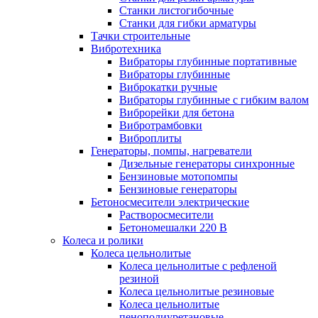
Станки листогибочные
Станки для гибки арматуры
Тачки строительные
Вибротехника
Вибраторы глубинные портативные
Вибраторы глубинные
Виброкатки ручные
Вибраторы глубинные с гибким валом
Виброрейки для бетона
Вибротрамбовки
Виброплиты
Генераторы, помпы, нагреватели
Дизельные генераторы синхронные
Бензиновые мотопомпы
Бензиновые генераторы
Бетоносмесители электрические
Растворосмесители
Бетономешалки 220 В
Колеса и ролики
Колеса цельнолитые
Колеса цельнолитые с рефленой
резиной
Колеса цельнолитые резиновые
Колеса цельнолитые
пенополиуретановые