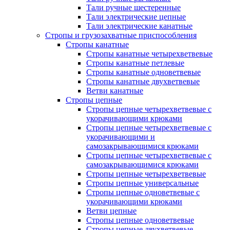
Тали ручные шестеренные
Тали электрические цепные
Тали электрические канатные
Стропы и грузозахватные приспособления
Стропы канатные
Стропы канатные четырехветвевые
Стропы канатные петлевые
Стропы канатные одноветвевые
Стропы канатные двухветвевые
Ветви канатные
Стропы цепные
Стропы цепные четырехветвевые с
укорачивающими крюками
Стропы цепные четырехветвевые с
укорачивающими и
самозакрывающимися крюками
Стропы цепные четырехветвевые с
самозакрывающимися крюками
Стропы цепные четырехветвевые
Стропы цепные универсальные
Стропы цепные одноветвевые с
укорачивающими крюками
Ветви цепные
Стропы цепные одноветвевые
Стропы цепные двухветвевые