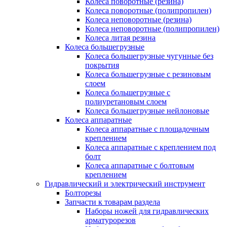
Колеса поворотные (резина)
Колеса поворотные (полипропилен)
Колеса неповоротные (резина)
Колеса неповоротные (полипропилен)
Колеса литая резина
Колеса большегрузные
Колеса большегрузные чугунные без
покрытия
Колеса большегрузные с резиновым
слоем
Колеса большегрузные с
полиуретановым слоем
Колеса большегрузные нейлоновые
Колеса аппаратные
Колеса аппаратные с площадочным
креплением
Колеса аппаратные с креплением под
болт
Колеса аппаратные с болтовым
креплением
Гидравлический и электрический инструмент
Болторезы
Запчасти к товарам раздела
Наборы ножей для гидравлических
арматурорезов