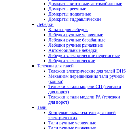
Домкраты винтовые, автомобильные
Домкраты реечные
Домкраты подкатные
Домкраты гидравлические
Лебедки
Канаты для лебедок
Лебедки ручные червячные
Лебедки ручные барабанные
Лебедки ручные рычажные
Автомобильные лебедки
Лебедки электрические переносные
Лебедки электрические
Тележки для талей
Тележки электрические для талей DHS
Механизм передвижения тали ручной
(кошка)
Тележки к тали модели CD (тележки
для ворот)
Тележки к тали модели РА (тележки
для ворот)
Тали
Концевые выключатели для талей
электрических
Тали ручные червячные
Тали ручные рычажные