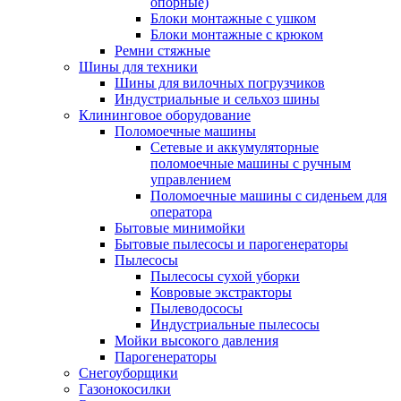
опорные)
Блоки монтажные с ушком
Блоки монтажные с крюком
Ремни стяжные
Шины для техники
Шины для вилочных погрузчиков
Индустриальные и сельхоз шины
Клининговое оборудование
Поломоечные машины
Сетевые и аккумуляторные
поломоечные машины с ручным
управлением
Поломоечные машины с сиденьем для
оператора
Бытовые минимойки
Бытовые пылесосы и парогенераторы
Пылесосы
Пылесосы сухой уборки
Ковровые экстракторы
Пылеводососы
Индустриальные пылесосы
Мойки высокого давления
Парогенераторы
Снегоуборщики
Газонокосилки