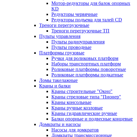
Мотор-редукторы для балок опорных
KD
Редукторы червячные
Редукторы подъема для талей CD
Треноги перегрузочные
Треноги перегрузочные ТП
Пульты управления
Пульты радиоуправления
Пульты проводные
Платформы грузовые
Ручки для роликовых платформ
Наборы транспортных платформ
Роликовые платформы поворотные
Роликовые платформы подкатные
Ломы такелажные
Краны и балки
Краны строительные "Окно"
Краны стреловые типа "Пионер"
Краны консольные
Краны ручные козловые
Краны гидравлические ручные
Балки опорные и подвесные концевые
Домкраты и насосы
Насосы для домкратов
Домкраты трансмиссионные