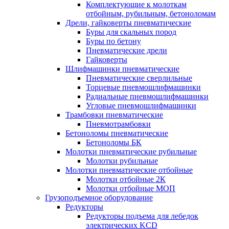
Комплектующие к молоткам
отбойным, рубильным, бетоноломам
Дрели, гайковерты пневматические
Буры для скальных пород
Буры по бетону
Пневматические дрели
Гайковерты
Шлифмашинки пневматические
Пневматические сверлильные
Торцевые пневмошлифмашинки
Радиальные пневмошлифмашинки
Угловые пневмошлифмашинки
Трамбовки пневматические
Пневмотрамбовки
Бетоноломы пневматические
Бетоноломы БК
Молотки пневматические рубильные
Молотки рубильные
Молотки пневматические отбойные
Молотки отбойные 2К
Молотки отбойные МОП
Грузоподъемное оборудование
Редукторы
Редукторы подъема для лебедок
электрических KCD