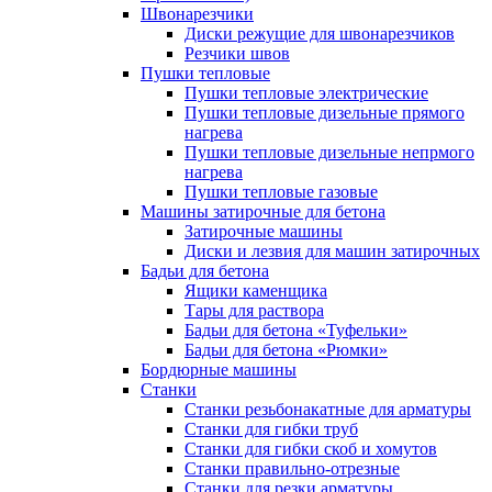
Швонарезчики
Диски режущие для швонарезчиков
Резчики швов
Пушки тепловые
Пушки тепловые электрические
Пушки тепловые дизельные прямого
нагрева
Пушки тепловые дизельные непрмого
нагрева
Пушки тепловые газовые
Машины затирочные для бетона
Затирочные машины
Диски и лезвия для машин затирочных
Бадьи для бетона
Ящики каменщика
Тары для раствора
Бадьи для бетона «Туфельки»
Бадьи для бетона «Рюмки»
Бордюрные машины
Станки
Станки резьбонакатные для арматуры
Станки для гибки труб
Станки для гибки скоб и хомутов
Станки правильно-отрезные
Станки для резки арматуры