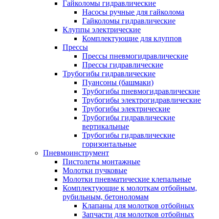
Гайколомы гидравлические
Насосы ручные для гайколома
Гайколомы гидравлические
Клуппы электрические
Комплектующие для клуппов
Прессы
Прессы пневмогидравлические
Прессы гидравлические
Трубогибы гидравлические
Пуансоны (башмаки)
Трубогибы пневмогидравлические
Трубогибы электрогидравлические
Трубогибы электрические
Трубогибы гидравлические
вертикальные
Трубогибы гидравлические
горизонтальные
Пневмоинструмент
Пистолеты монтажные
Молотки пучковые
Молотки пневматические клепальные
Комплектующие к молоткам отбойным,
рубильным, бетоноломам
Клапаны для молотков отбойных
Запчасти для молотков отбойных