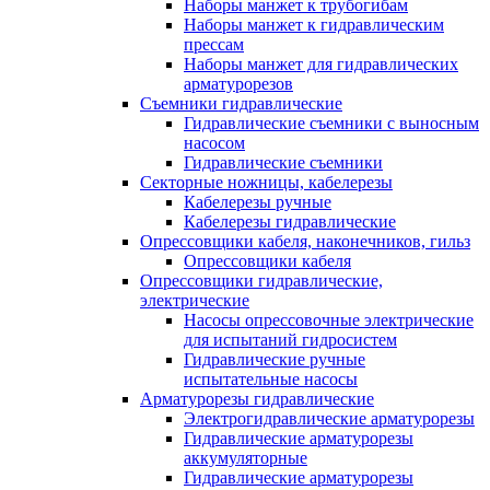
Наборы манжет к трубогибам
Наборы манжет к гидравлическим
прессам
Наборы манжет для гидравлических
арматурорезов
Съемники гидравлические
Гидравлические cъемники с выносным
насосом
Гидравлические съемники
Секторные ножницы, кабелерезы
Кабелерезы ручные
Кабелерезы гидравлические
Опрессовщики кабеля, наконечников, гильз
Опрессовщики кабеля
Опрессовщики гидравлические,
электрические
Насосы опрессовочные электрические
для испытаний гидросистем
Гидравлические ручные
испытательные насосы
Арматурорезы гидравлические
Электрогидравлические арматурорезы
Гидравлические арматурорезы
аккумуляторные
Гидравлические арматурорезы