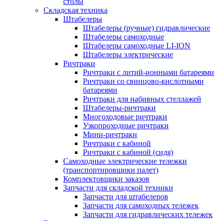
столы
Складская техника
Штабелеры
Штабелеры (ручные) гидравлические
Штабелеры самоходные
Штабелеры самоходные LI-ION
Штабелеры электрические
Ричтраки
Ричтраки с литий-ионными батареями
Ричтраки со свинцово-кислотными
батареями
Ричтраки для набивных стеллажей
Штабелеры-ричтраки
Многоходовые ричтраки
Узкопроходные ричтраки
Мини-ричтраки
Ричтраки с кабиной
Ричтраки с кабиной (сидя)
Самоходные электрические тележки
(транспортировщики палет)
Комплектовщики заказов
Запчасти для складской техники
Запчасти для штабелеров
Запчасти для самоходных тележек
Запчасти для гидравлических тележек