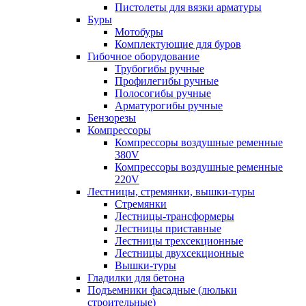
Пистолеты для вязки арматуры
Буры
Мотобуры
Комплектующие для буров
Гибочное оборудование
Трубогибы ручные
Профилегибы ручные
Полосогибы ручные
Арматурогибы ручные
Бензорезы
Компрессоры
Компрессоры воздушные ременные
380V
Компрессоры воздушные ременные
220V
Лестницы, стремянки, вышки-туры
Стремянки
Лестницы-трансформеры
Лестницы приставные
Лестницы трехсекционные
Лестницы двухсекционные
Вышки-туры
Гладилки для бетона
Подъемники фасадные (люльки
строительные)