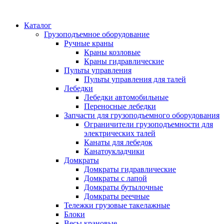
Каталог
Грузоподъемное оборудование
Ручные краны
Краны козловые
Краны гидравлические
Пульты управления
Пульты управления для талей
Лебедки
Лебедки автомобильные
Переносные лебедки
Запчасти для грузоподъемного оборудования
Ограничители грузоподъемности для
электрических талей
Канаты для лебедок
Канатоукладчики
Домкраты
Домкраты гидравлические
Домкраты с лапой
Домкраты бутылочные
Домкраты реечные
Тележки грузовые такелажные
Блоки
Весы крановые