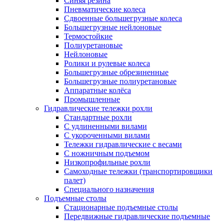
Синяя резина
Пневматические колеса
Сдвоенные большегрузные колеса
Большегрузные нейлоновые
Термостойкие
Полиуретановые
Нейлоновые
Ролики и рулевые колеса
Большегрузные обрезиненные
Большегрузные полиуретановые
Аппаратные колёса
Промышленные
Гидравлические тележки рохли
Стандартные рохли
С удлиненными вилами
С укороченными вилами
Тележки гидравлические с весами
С ножничным подъемом
Низкопрофильные рохли
Самоходные тележки (транспортировщики
палет)
Специального назначения
Подъемные столы
Стационарные подъемные столы
Передвижные гидравлические подъемные