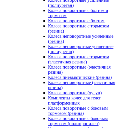
Колеса поворотные усиленные
(полиуретан)
Колеса поворотные с болтом и
тормозом
Колеса поворотные с болтом
Колеса поворотные c тормозом
(резина)
Колеса неповоротные усиленные
(резина)
Колеса неповоротные усиленные
(полиуретан)
Колеса поворотные c тормозом
(эластичная резина)
Колеса поворотные (эластичная
резина)
Колеса пневматические (резина)
Колеса неповоротные (эластичная
резина)
Колеса поворотные (чугун)
Комплекты колес для телег
платформенных
Колеса поворотные c боковым
тормозом (резина)
Колеса поворотные c боковым
тормозом (полипропилен)