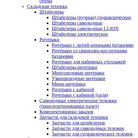
столы
Складская техника
Штабелеры
Штабелеры (ручные) гидравлические
Штабелеры самоходные
Штабелеры самоходные LI-ION
Штабелеры электрические
Ричтраки
Ричтраки с литий-ионными батареями
Ричтраки со свинцово-кислотными
батареями
Ричтраки для набивных стеллажей
Штабелеры-ричтраки
Многоходовые ричтраки
Узкопроходные ричтраки
Мини-ричтраки
Ричтраки с кабиной
Ричтраки с кабиной (сидя)
Самоходные электрические тележки
(транспортировщики палет)
Комплектовщики заказов
Запчасти для складской техники
Запчасти для штабелеров
Запчасти для самоходных тележек
Запчасти для гидравлических тележек