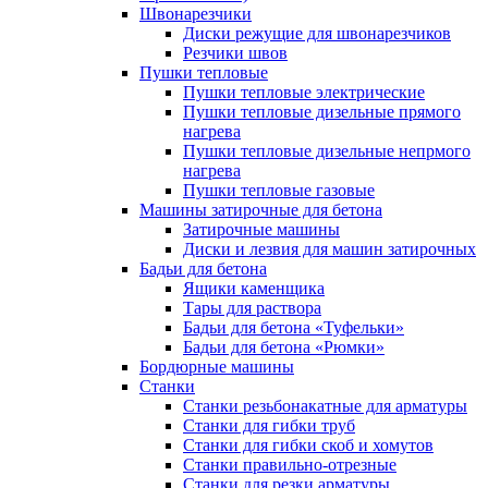
Швонарезчики
Диски режущие для швонарезчиков
Резчики швов
Пушки тепловые
Пушки тепловые электрические
Пушки тепловые дизельные прямого
нагрева
Пушки тепловые дизельные непрмого
нагрева
Пушки тепловые газовые
Машины затирочные для бетона
Затирочные машины
Диски и лезвия для машин затирочных
Бадьи для бетона
Ящики каменщика
Тары для раствора
Бадьи для бетона «Туфельки»
Бадьи для бетона «Рюмки»
Бордюрные машины
Станки
Станки резьбонакатные для арматуры
Станки для гибки труб
Станки для гибки скоб и хомутов
Станки правильно-отрезные
Станки для резки арматуры