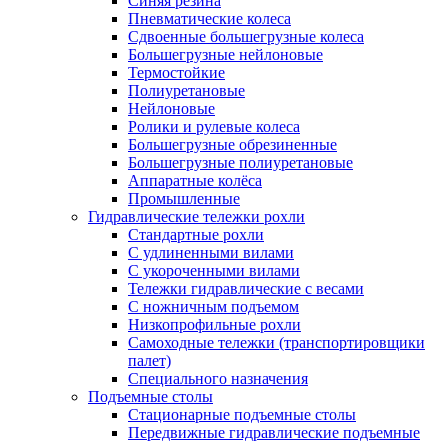
Синяя резина
Пневматические колеса
Сдвоенные большегрузные колеса
Большегрузные нейлоновые
Термостойкие
Полиуретановые
Нейлоновые
Ролики и рулевые колеса
Большегрузные обрезиненные
Большегрузные полиуретановые
Аппаратные колёса
Промышленные
Гидравлические тележки рохли
Стандартные рохли
С удлиненными вилами
С укороченными вилами
Тележки гидравлические с весами
С ножничным подъемом
Низкопрофильные рохли
Самоходные тележки (транспортировщики
палет)
Специального назначения
Подъемные столы
Стационарные подъемные столы
Передвижные гидравлические подъемные