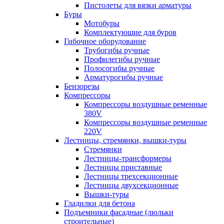
Пистолеты для вязки арматуры
Буры
Мотобуры
Комплектующие для буров
Гибочное оборудование
Трубогибы ручные
Профилегибы ручные
Полосогибы ручные
Арматурогибы ручные
Бензорезы
Компрессоры
Компрессоры воздушные ременные
380V
Компрессоры воздушные ременные
220V
Лестницы, стремянки, вышки-туры
Стремянки
Лестницы-трансформеры
Лестницы приставные
Лестницы трехсекционные
Лестницы двухсекционные
Вышки-туры
Гладилки для бетона
Подъемники фасадные (люльки
строительные)