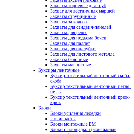
Захваты эксцентриковые
Захваты торцевые для труб
Захват для лестничных маршей
Захваты струбцинные
Захваты за колесо
Захваты для сэндвич-панелей
Захваты для рельс
Захваты для подъема бочек
Захваты для паллет
Захваты для опалубки
Захваты для листового металла
Захваты балочные
Захваты магнитные
Буксиры ленточные
Буксир текстильный ленточный скоба-
скоба
Буксир текстильный ленточный петля-
петля
Буксир текстильный ленточный крюк-
крюк
Блоки
Блоки усиления лебедки
Полиспасты
Блоки монтажные БМ
Блоки с площадкой (монтажные