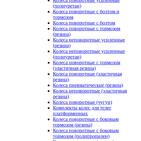
Колеса поворотные усиленные
(полиуретан)
Колеса поворотные с болтом и
тормозом
Колеса поворотные с болтом
Колеса поворотные c тормозом
(резина)
Колеса неповоротные усиленные
(резина)
Колеса неповоротные усиленные
(полиуретан)
Колеса поворотные c тормозом
(эластичная резина)
Колеса поворотные (эластичная
резина)
Колеса пневматические (резина)
Колеса неповоротные (эластичная
резина)
Колеса поворотные (чугун)
Комплекты колес для телег
платформенных
Колеса поворотные c боковым
тормозом (резина)
Колеса поворотные c боковым
тормозом (полипропилен)