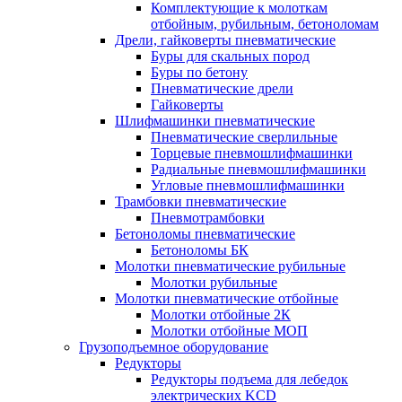
Комплектующие к молоткам
отбойным, рубильным, бетоноломам
Дрели, гайковерты пневматические
Буры для скальных пород
Буры по бетону
Пневматические дрели
Гайковерты
Шлифмашинки пневматические
Пневматические сверлильные
Торцевые пневмошлифмашинки
Радиальные пневмошлифмашинки
Угловые пневмошлифмашинки
Трамбовки пневматические
Пневмотрамбовки
Бетоноломы пневматические
Бетоноломы БК
Молотки пневматические рубильные
Молотки рубильные
Молотки пневматические отбойные
Молотки отбойные 2К
Молотки отбойные МОП
Грузоподъемное оборудование
Редукторы
Редукторы подъема для лебедок
электрических KCD