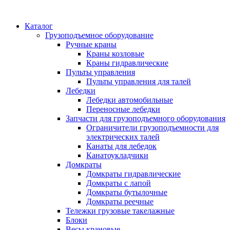
Каталог
Грузоподъемное оборудование
Ручные краны
Краны козловые
Краны гидравлические
Пульты управления
Пульты управления для талей
Лебедки
Лебедки автомобильные
Переносные лебедки
Запчасти для грузоподъемного оборудования
Ограничители грузоподъемности для
электрических талей
Канаты для лебедок
Канатоукладчики
Домкраты
Домкраты гидравлические
Домкраты с лапой
Домкраты бутылочные
Домкраты реечные
Тележки грузовые такелажные
Блоки
Весы крановые