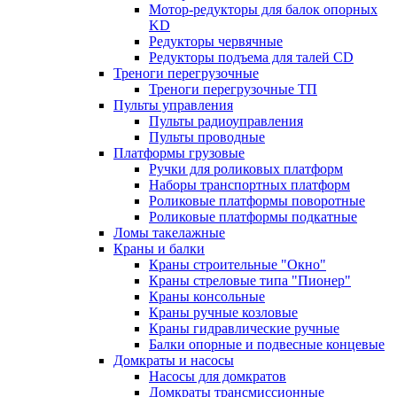
Мотор-редукторы для балок опорных
KD
Редукторы червячные
Редукторы подъема для талей CD
Треноги перегрузочные
Треноги перегрузочные ТП
Пульты управления
Пульты радиоуправления
Пульты проводные
Платформы грузовые
Ручки для роликовых платформ
Наборы транспортных платформ
Роликовые платформы поворотные
Роликовые платформы подкатные
Ломы такелажные
Краны и балки
Краны строительные "Окно"
Краны стреловые типа "Пионер"
Краны консольные
Краны ручные козловые
Краны гидравлические ручные
Балки опорные и подвесные концевые
Домкраты и насосы
Насосы для домкратов
Домкраты трансмиссионные