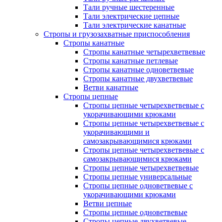
Тали ручные шестеренные
Тали электрические цепные
Тали электрические канатные
Стропы и грузозахватные приспособления
Стропы канатные
Стропы канатные четырехветвевые
Стропы канатные петлевые
Стропы канатные одноветвевые
Стропы канатные двухветвевые
Ветви канатные
Стропы цепные
Стропы цепные четырехветвевые с
укорачивающими крюками
Стропы цепные четырехветвевые с
укорачивающими и
самозакрывающимися крюками
Стропы цепные четырехветвевые с
самозакрывающимися крюками
Стропы цепные четырехветвевые
Стропы цепные универсальные
Стропы цепные одноветвевые с
укорачивающими крюками
Ветви цепные
Стропы цепные одноветвевые
Стропы цепные двухветвевые