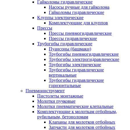
Гайколомы гидравлические
Насосы ручные для гайколома
Гайколомы гидравлические
Клуппы электрические
Комплектующие для клуппов
Прессы
Прессы пневмогидравлические
Прессы гидравлические
Трубогибы гидравлические
Пуансоны (башмаки)
Трубогибы пневмогидравлические
Трубогибы электрогидравлические
Трубогибы электрические
Трубогибы гидравлические
вертикальные
Трубогибы гидравлические
горизонтальные
Пневмоинструмент
Пистолеты монтажные
Молотки пучковые
Молотки пневматические клепальные
Комплектующие к молоткам отбойным,
рубильным, бетоноломам
Клапаны для молотков отбойных
Запчасти для молотков отбойных