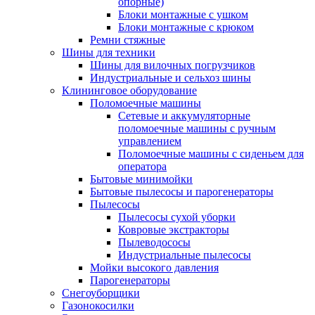
опорные)
Блоки монтажные с ушком
Блоки монтажные с крюком
Ремни стяжные
Шины для техники
Шины для вилочных погрузчиков
Индустриальные и сельхоз шины
Клининговое оборудование
Поломоечные машины
Сетевые и аккумуляторные
поломоечные машины с ручным
управлением
Поломоечные машины с сиденьем для
оператора
Бытовые минимойки
Бытовые пылесосы и парогенераторы
Пылесосы
Пылесосы сухой уборки
Ковровые экстракторы
Пылеводососы
Индустриальные пылесосы
Мойки высокого давления
Парогенераторы
Снегоуборщики
Газонокосилки