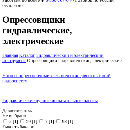
Работаем по всей РФ
8-800-707-64-71
Звонок по России
бесплатно
Опрессовщики
гидравлические,
электрические
Главная
Каталог
Гидравлический и электрический
инструмент
Опрессовщики гидравлические, электрические
Насосы опрессовочные электрические для испытаний
гидросистем
Гидравлические ручные испытательные насосы
Давление, атм:
Не выбрано...
2
[1]
59
[1]
7
[1]
98
[1]
Емкость бака, л: