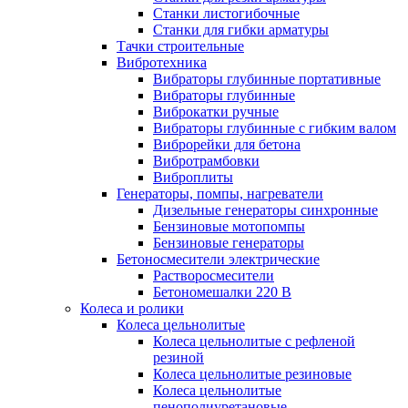
Станки листогибочные
Станки для гибки арматуры
Тачки строительные
Вибротехника
Вибраторы глубинные портативные
Вибраторы глубинные
Виброкатки ручные
Вибраторы глубинные с гибким валом
Виброрейки для бетона
Вибротрамбовки
Виброплиты
Генераторы, помпы, нагреватели
Дизельные генераторы синхронные
Бензиновые мотопомпы
Бензиновые генераторы
Бетоносмесители электрические
Растворосмесители
Бетономешалки 220 В
Колеса и ролики
Колеса цельнолитые
Колеса цельнолитые с рефленой
резиной
Колеса цельнолитые резиновые
Колеса цельнолитые
пенополиуретановые