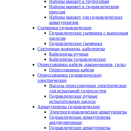
Наборы манжет к трубогибам
Наборы манжет к гидравлическим
прессам
Наборы манжет для гидравлических
арматурорезов
Съемники гидравлические
Гидравлические cъемники с выносным
насосом
Гидравлические съемники
Секторные ножницы, кабелерезы
Кабелерезы ручные
Кабелерезы гидравлические
Опрессовщики кабеля, наконечников, гильз
Опрессовщики кабеля
Опрессовщики гидравлические,
электрические
Насосы опрессовочные электрические
для испытаний гидросистем
Гидравлические ручные
испытательные насосы
Арматурорезы гидравлические
Электрогидравлические арматурорезы
Гидравлические арматурорезы
аккумуляторные
Гидравлические арматурорезы