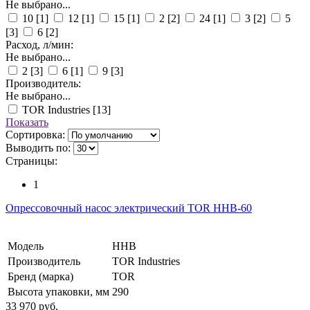
Не выбрано...
10
[1]
12
[1]
15
[1]
2
[2]
24
[1]
3
[2]
5
[3]
6
[2]
Расход, л/мин:
Не выбрано...
2
[3]
6
[1]
9
[3]
Производитель:
Не выбрано...
TOR Industries
[13]
Показать
Сортировка:
Выводить по:
Страницы:
1
Опрессовочный насос электрический TOR HHB-60
Модель
HHB
Производитель
TOR Industries
Бренд (марка)
TOR
Высота упаковки, мм
290
33 970 руб.