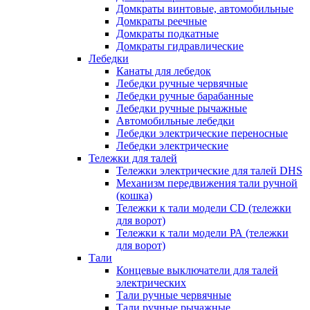
Домкраты винтовые, автомобильные
Домкраты реечные
Домкраты подкатные
Домкраты гидравлические
Лебедки
Канаты для лебедок
Лебедки ручные червячные
Лебедки ручные барабанные
Лебедки ручные рычажные
Автомобильные лебедки
Лебедки электрические переносные
Лебедки электрические
Тележки для талей
Тележки электрические для талей DHS
Механизм передвижения тали ручной
(кошка)
Тележки к тали модели CD (тележки
для ворот)
Тележки к тали модели РА (тележки
для ворот)
Тали
Концевые выключатели для талей
электрических
Тали ручные червячные
Тали ручные рычажные