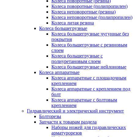
Колеса поворотные (резина)
Колеса поворотные (полипропилен)
Колеса неповоротные (резина)
Колеса неповоротные (полипропилен)
Колеса литая резина
Колеса большегрузные
Колеса большегрузные чугунные без
покрытия
Колеса большегрузные с резиновым
слоем
Колеса большегрузные с
полиуретановым слоем
Колеса большегрузные нейлоновые
Колеса аппаратные
Колеса аппаратные с площадочным
креплением
Колеса аппаратные с креплением под
болт
Колеса аппаратные с болтовым
креплением
Гидравлический и электрический инструмент
Болторезы
Запчасти к товарам раздела
Наборы ножей для гидравлических
арматурорезов