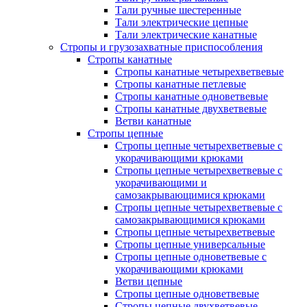
Тали ручные шестеренные
Тали электрические цепные
Тали электрические канатные
Стропы и грузозахватные приспособления
Стропы канатные
Стропы канатные четырехветвевые
Стропы канатные петлевые
Стропы канатные одноветвевые
Стропы канатные двухветвевые
Ветви канатные
Стропы цепные
Стропы цепные четырехветвевые с
укорачивающими крюками
Стропы цепные четырехветвевые с
укорачивающими и
самозакрывающимися крюками
Стропы цепные четырехветвевые с
самозакрывающимися крюками
Стропы цепные четырехветвевые
Стропы цепные универсальные
Стропы цепные одноветвевые с
укорачивающими крюками
Ветви цепные
Стропы цепные одноветвевые
Стропы цепные двухветвевые