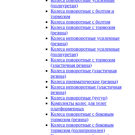
Колеса поворотные усиленные
(полиуретан)
Колеса поворотные с болтом и
тормозом
Колеса поворотные с болтом
Колеса поворотные c тормозом
(резина)
Колеса неповоротные усиленные
(резина)
Колеса неповоротные усиленные
(полиуретан)
Колеса поворотные c тормозом
(эластичная резина)
Колеса поворотные (эластичная
резина)
Колеса пневматические (резина)
Колеса неповоротные (эластичная
резина)
Колеса поворотные (чугун)
Комплекты колес для телег
платформенных
Колеса поворотные c боковым
тормозом (резина)
Колеса поворотные c боковым
тормозом (полипропилен)