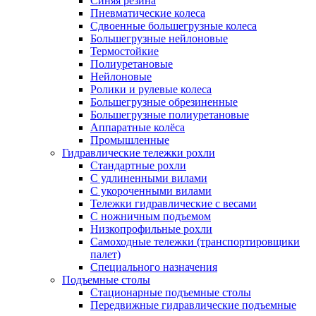
Синяя резина
Пневматические колеса
Сдвоенные большегрузные колеса
Большегрузные нейлоновые
Термостойкие
Полиуретановые
Нейлоновые
Ролики и рулевые колеса
Большегрузные обрезиненные
Большегрузные полиуретановые
Аппаратные колёса
Промышленные
Гидравлические тележки рохли
Стандартные рохли
С удлиненными вилами
С укороченными вилами
Тележки гидравлические с весами
С ножничным подъемом
Низкопрофильные рохли
Самоходные тележки (транспортировщики
палет)
Специального назначения
Подъемные столы
Стационарные подъемные столы
Передвижные гидравлические подъемные