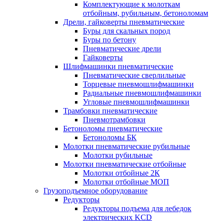
Комплектующие к молоткам
отбойным, рубильным, бетоноломам
Дрели, гайковерты пневматические
Буры для скальных пород
Буры по бетону
Пневматические дрели
Гайковерты
Шлифмашинки пневматические
Пневматические сверлильные
Торцевые пневмошлифмашинки
Радиальные пневмошлифмашинки
Угловые пневмошлифмашинки
Трамбовки пневматические
Пневмотрамбовки
Бетоноломы пневматические
Бетоноломы БК
Молотки пневматические рубильные
Молотки рубильные
Молотки пневматические отбойные
Молотки отбойные 2К
Молотки отбойные МОП
Грузоподъемное оборудование
Редукторы
Редукторы подъема для лебедок
электрических KCD