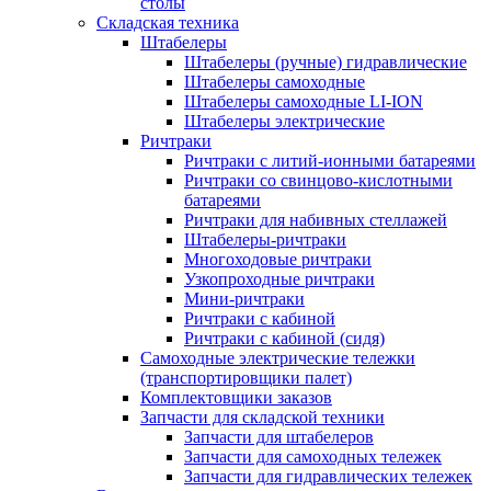
столы
Складская техника
Штабелеры
Штабелеры (ручные) гидравлические
Штабелеры самоходные
Штабелеры самоходные LI-ION
Штабелеры электрические
Ричтраки
Ричтраки с литий-ионными батареями
Ричтраки со свинцово-кислотными
батареями
Ричтраки для набивных стеллажей
Штабелеры-ричтраки
Многоходовые ричтраки
Узкопроходные ричтраки
Мини-ричтраки
Ричтраки с кабиной
Ричтраки с кабиной (сидя)
Самоходные электрические тележки
(транспортировщики палет)
Комплектовщики заказов
Запчасти для складской техники
Запчасти для штабелеров
Запчасти для самоходных тележек
Запчасти для гидравлических тележек