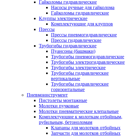
Гайколомы гидравлические
Насосы ручные для гайколома
Гайколомы гидравлические
Клуппы электрические
Комплектующие для клуппов
Прессы
Прессы пневмогидравлические
Прессы гидравлические
Трубогибы гидравлические
Пуансоны (башмаки)
Трубогибы пневмогидравлические
Трубогибы электрогидравлические
Трубогибы электрические
Трубогибы гидравлические
вертикальные
Трубогибы гидравлические
горизонтальные
Пневмоинструмент
Пистолеты монтажные
Молотки пучковые
Молотки пневматические клепальные
Комплектующие к молоткам отбойным,
рубильным, бетоноломам
Клапаны для молотков отбойных
Запчасти для молотков отбойных