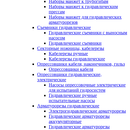
Наборы манжет к трубогибам
Наборы манжет к гидравлическим
прессам
Наборы манжет для гидравлических
арматурорезов
Съемники гидравлические
Гидравлические cъемники с выносным
насосом
Гидравлические съемники
Секторные ножницы, кабелерезы
Кабелерезы ручные
Кабелерезы гидравлические
Опрессовщики кабеля, наконечников, гильз
Опрессовщики кабеля
Опрессовщики гидравлические,
электрические
Насосы опрессовочные электрические
для испытаний гидросистем
Гидравлические ручные
испытательные насосы
Арматурорезы гидравлические
Электрогидравлические арматурорезы
Гидравлические арматурорезы
аккумуляторные
Гидравлические арматурорезы