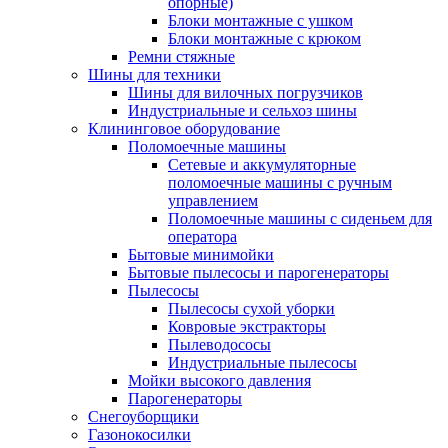
опорные)
Блоки монтажные с ушком
Блоки монтажные с крюком
Ремни стяжные
Шины для техники
Шины для вилочных погрузчиков
Индустриальные и сельхоз шины
Клининговое оборудование
Поломоечные машины
Сетевые и аккумуляторные
поломоечные машины с ручным
управлением
Поломоечные машины с сиденьем для
оператора
Бытовые минимойки
Бытовые пылесосы и парогенераторы
Пылесосы
Пылесосы сухой уборки
Ковровые экстракторы
Пылеводососы
Индустриальные пылесосы
Мойки высокого давления
Парогенераторы
Снегоуборщики
Газонокосилки