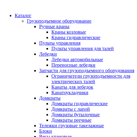
Каталог
Грузоподъемное оборудование
Ручные краны
Краны козловые
Краны гидравлические
Пульты управления
Пульты управления для талей
Лебедки
Лебедки автомобильные
Переносные лебедки
Запчасти для грузоподъемного оборудования
Ограничители грузоподъемности для
электрических талей
Канаты для лебедок
Канатоукладчики
Домкраты
Домкраты гидравлические
Домкраты с лапой
Домкраты бутылочные
Домкраты реечные
Тележки грузовые такелажные
Блоки
Весы крановые