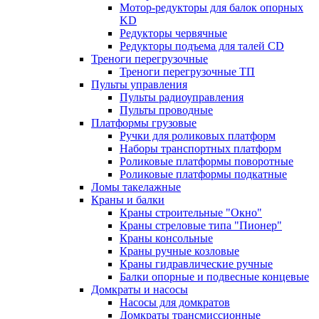
Мотор-редукторы для балок опорных
KD
Редукторы червячные
Редукторы подъема для талей CD
Треноги перегрузочные
Треноги перегрузочные ТП
Пульты управления
Пульты радиоуправления
Пульты проводные
Платформы грузовые
Ручки для роликовых платформ
Наборы транспортных платформ
Роликовые платформы поворотные
Роликовые платформы подкатные
Ломы такелажные
Краны и балки
Краны строительные "Окно"
Краны стреловые типа "Пионер"
Краны консольные
Краны ручные козловые
Краны гидравлические ручные
Балки опорные и подвесные концевые
Домкраты и насосы
Насосы для домкратов
Домкраты трансмиссионные