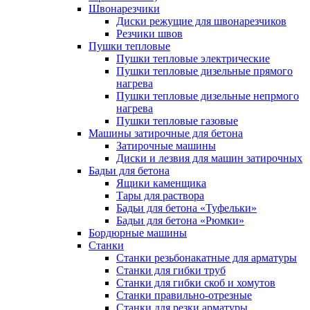
Швонарезчики
Диски режущие для швонарезчиков
Резчики швов
Пушки тепловые
Пушки тепловые электрические
Пушки тепловые дизельные прямого
нагрева
Пушки тепловые дизельные непрмого
нагрева
Пушки тепловые газовые
Машины затирочные для бетона
Затирочные машины
Диски и лезвия для машин затирочных
Бадьи для бетона
Ящики каменщика
Тары для раствора
Бадьи для бетона «Туфельки»
Бадьи для бетона «Рюмки»
Бордюрные машины
Станки
Станки резьбонакатные для арматуры
Станки для гибки труб
Станки для гибки скоб и хомутов
Станки правильно-отрезные
Станки для резки арматуры