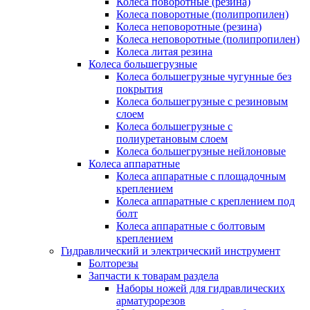
Колеса поворотные (резина)
Колеса поворотные (полипропилен)
Колеса неповоротные (резина)
Колеса неповоротные (полипропилен)
Колеса литая резина
Колеса большегрузные
Колеса большегрузные чугунные без
покрытия
Колеса большегрузные с резиновым
слоем
Колеса большегрузные с
полиуретановым слоем
Колеса большегрузные нейлоновые
Колеса аппаратные
Колеса аппаратные с площадочным
креплением
Колеса аппаратные с креплением под
болт
Колеса аппаратные с болтовым
креплением
Гидравлический и электрический инструмент
Болторезы
Запчасти к товарам раздела
Наборы ножей для гидравлических
арматурорезов