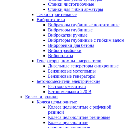
Станки листогибочные
Станки для гибки арматуры
Тачки строительные
Вибротехника
Вибраторы глубинные портативные
Вибраторы глубинные
Виброкатки ручные
Вибраторы глубинные с гибким валом
Виброрейки для бетона
Вибротрамбовки
Виброплиты
Генераторы, помпы, нагреватели
Дизельные генераторы синхронные
Бензиновые мотопомпы
Бензиновые генераторы
Бетоносмесители электрические
Растворосмесители
Бетономешалки 220 В
Колеса и ролики
Колеса цельнолитые
Колеса цельнолитые с рефленой
резиной
Колеса цельнолитые резиновые
Колеса цельнолитые
пенополиуретановые