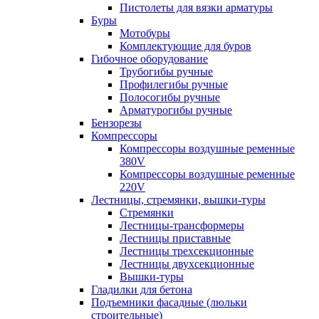
Пистолеты для вязки арматуры
Буры
Мотобуры
Комплектующие для буров
Гибочное оборудование
Трубогибы ручные
Профилегибы ручные
Полосогибы ручные
Арматурогибы ручные
Бензорезы
Компрессоры
Компрессоры воздушные ременные
380V
Компрессоры воздушные ременные
220V
Лестницы, стремянки, вышки-туры
Стремянки
Лестницы-трансформеры
Лестницы приставные
Лестницы трехсекционные
Лестницы двухсекционные
Вышки-туры
Гладилки для бетона
Подъемники фасадные (люльки
строительные)