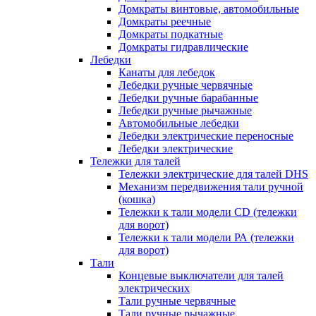
Домкраты винтовые, автомобильные
Домкраты реечные
Домкраты подкатные
Домкраты гидравлические
Лебедки
Канаты для лебедок
Лебедки ручные червячные
Лебедки ручные барабанные
Лебедки ручные рычажные
Автомобильные лебедки
Лебедки электрические переносные
Лебедки электрические
Тележки для талей
Тележки электрические для талей DHS
Механизм передвижения тали ручной
(кошка)
Тележки к тали модели CD (тележки
для ворот)
Тележки к тали модели РА (тележки
для ворот)
Тали
Концевые выключатели для талей
электрических
Тали ручные червячные
Тали ручные рычажные