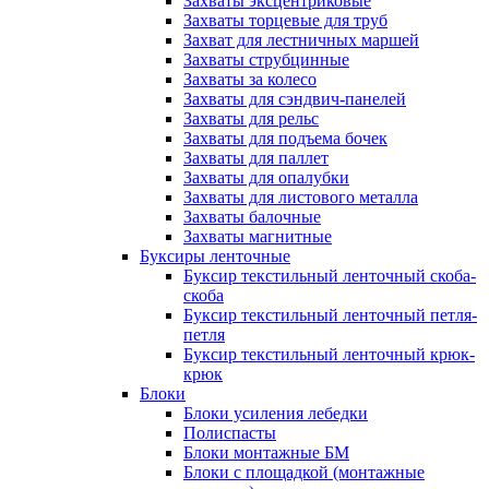
Захваты эксцентриковые
Захваты торцевые для труб
Захват для лестничных маршей
Захваты струбцинные
Захваты за колесо
Захваты для сэндвич-панелей
Захваты для рельс
Захваты для подъема бочек
Захваты для паллет
Захваты для опалубки
Захваты для листового металла
Захваты балочные
Захваты магнитные
Буксиры ленточные
Буксир текстильный ленточный скоба-
скоба
Буксир текстильный ленточный петля-
петля
Буксир текстильный ленточный крюк-
крюк
Блоки
Блоки усиления лебедки
Полиспасты
Блоки монтажные БМ
Блоки с площадкой (монтажные