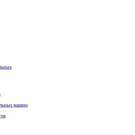
льных
в
альных машин
тов