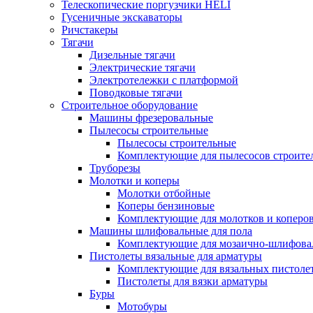
Телескопические поргузчики HELI
Гусеничные экскаваторы
Ричстакеры
Тягачи
Дизельные тягачи
Электрические тягачи
Электротележки с платформой
Поводковые тягачи
Строительное оборудование
Машины фрезеровальные
Пылесосы строительные
Пылесосы строительные
Комплектующие для пылесосов строите
Труборезы
Молотки и коперы
Молотки отбойные
Коперы бензиновые
Комплектующие для молотков и коперо
Машины шлифовальные для пола
Комплектующие для мозаично-шлифов
Пистолеты вязальные для арматуры
Комплектующие для вязальных пистоле
Пистолеты для вязки арматуры
Буры
Мотобуры