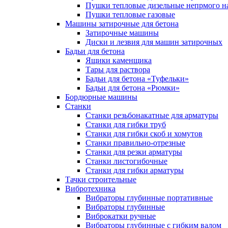
Пушки тепловые дизельные непрмого н
Пушки тепловые газовые
Машины затирочные для бетона
Затирочные машины
Диски и лезвия для машин затирочных
Бадьи для бетона
Ящики каменщика
Тары для раствора
Бадьи для бетона «Туфельки»
Бадьи для бетона «Рюмки»
Бордюрные машины
Станки
Станки резьбонакатные для арматуры
Станки для гибки труб
Станки для гибки скоб и хомутов
Станки правильно-отрезные
Станки для резки арматуры
Станки листогибочные
Станки для гибки арматуры
Тачки строительные
Вибротехника
Вибраторы глубинные портативные
Вибраторы глубинные
Виброкатки ручные
Вибраторы глубинные с гибким валом