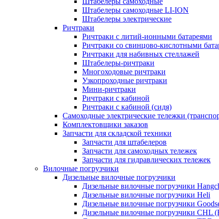
Штабелеры самоходные
Штабелеры самоходные LI-ION
Штабелеры электрические
Ричтраки
Ричтраки с литий-ионными батареями
Ричтраки со свинцово-кислотными бат
Ричтраки для набивных стеллажей
Штабелеры-ричтраки
Многоходовые ричтраки
Узкопроходные ричтраки
Мини-ричтраки
Ричтраки с кабиной
Ричтраки с кабиной (сидя)
Самоходные электрические тележки (транспо
Комплектовщики заказов
Запчасти для складской техники
Запчасти для штабелеров
Запчасти для самоходных тележек
Запчасти для гидравлических тележек
Вилочные погрузчики
Дизельные вилочные погрузчики
Дизельные вилочные погрузчики Hangc
Дизельные вилочные погрузчики Heli
Дизельные вилочные погрузчики Goods
Дизельные вилочные погрузчики CHL (