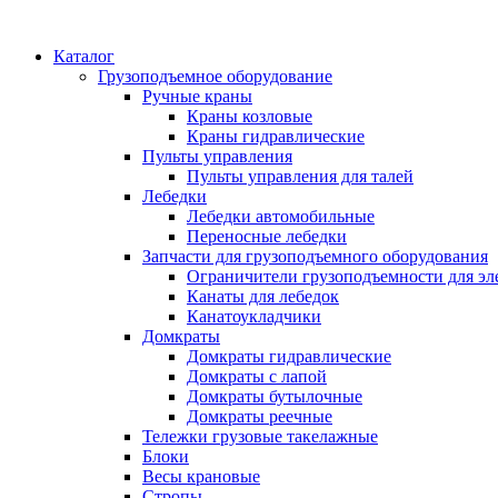
Каталог
Грузоподъемное оборудование
Ручные краны
Краны козловые
Краны гидравлические
Пульты управления
Пульты управления для талей
Лебедки
Лебедки автомобильные
Переносные лебедки
Запчасти для грузоподъемного оборудования
Ограничители грузоподъемности для эл
Канаты для лебедок
Канатоукладчики
Домкраты
Домкраты гидравлические
Домкраты с лапой
Домкраты бутылочные
Домкраты реечные
Тележки грузовые такелажные
Блоки
Весы крановые
Стропы