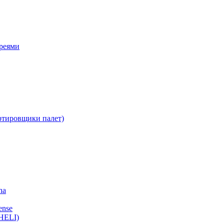
ареями
ртировщики палет)
ha
ense
HELI)