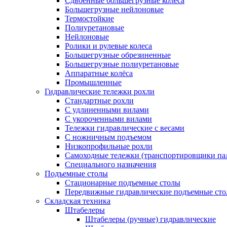
Сдвоенные большегрузные колеса
Большегрузные нейлоновые
Термостойкие
Полиуретановые
Нейлоновые
Ролики и рулевые колеса
Большегрузные обрезиненные
Большегрузные полиуретановые
Аппаратные колёса
Промышленные
Гидравлические тележки рохли
Стандартные рохли
С удлиненными вилами
С укороченными вилами
Тележки гидравлические с весами
С ножничным подъемом
Низкопрофильные рохли
Самоходные тележки (транспортировщики па
Специального назначения
Подъемные столы
Стационарные подъемные столы
Передвижные гидравлические подъемные ст
Складская техника
Штабелеры
Штабелеры (ручные) гидравлические