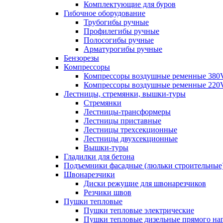
Комплектующие для буров
Гибочное оборудование
Трубогибы ручные
Профилегибы ручные
Полосогибы ручные
Арматурогибы ручные
Бензорезы
Компрессоры
Компрессоры воздушные ременные 380
Компрессоры воздушные ременные 220
Лестницы, стремянки, вышки-туры
Стремянки
Лестницы-трансформеры
Лестницы приставные
Лестницы трехсекционные
Лестницы двухсекционные
Вышки-туры
Гладилки для бетона
Подъемники фасадные (люльки строительные
Швонарезчики
Диски режущие для швонарезчиков
Резчики швов
Пушки тепловые
Пушки тепловые электрические
Пушки тепловые дизельные прямого на