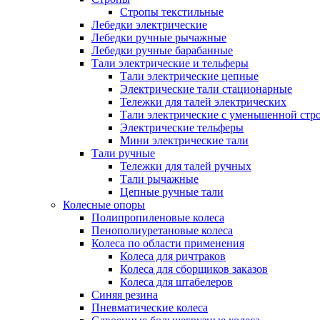
Стропы текстильные
Лебедки электрические
Лебедки ручные рычажные
Лебедки ручные барабанные
Тали электрические и тельферы
Тали электрические цепные
Электрические тали стационарные
Тележки для талей электрических
Тали электрические с уменьшенной стр
Электрические тельферы
Мини электрические тали
Тали ручные
Тележки для талей ручных
Тали рычажные
Цепные ручные тали
Колесные опоры
Полипропиленовые колеса
Пенополиуретановые колеса
Колеса по области применения
Колеса для ричтраков
Колеса для сборщиков заказов
Колеса для штабелеров
Синяя резина
Пневматические колеса