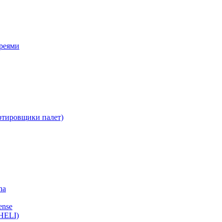
ареями
ртировщики палет)
ha
ense
HELI)