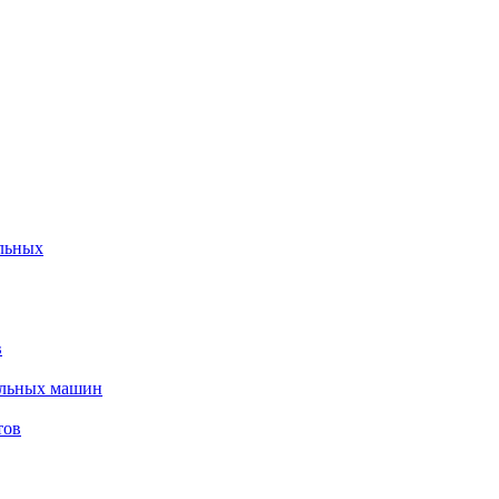
льных
в
альных машин
тов