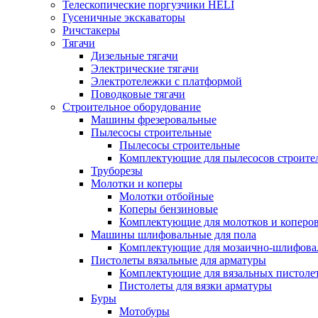
Телескопические поргузчики HELI
Гусеничные экскаваторы
Ричстакеры
Тягачи
Дизельные тягачи
Электрические тягачи
Электротележки с платформой
Поводковые тягачи
Строительное оборудование
Машины фрезеровальные
Пылесосы строительные
Пылесосы строительные
Комплектующие для пылесосов строите
Труборезы
Молотки и коперы
Молотки отбойные
Коперы бензиновые
Комплектующие для молотков и коперо
Машины шлифовальные для пола
Комплектующие для мозаично-шлифов
Пистолеты вязальные для арматуры
Комплектующие для вязальных пистоле
Пистолеты для вязки арматуры
Буры
Мотобуры