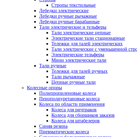
Стропы текстильные
Лебедки электрические
Лебедки ручные рычажные
Лебедки ручные барабанные
Тали электрические и тельферы
Тали электрические цепные
Электрические тали стационарные
Тележки для талей электрических
Тали электрические с уменьшенной стр
Электрические тельферы
Мини электрические тали
Тали ручные
Тележки для талей ручных
Тали рычажные
Цепные ручные тали
Колесные опоры
Полипропиленовые колеса
Пенополиуретановые колеса
Колеса по области применения
Колеса для ричтраков
Колеса для сборщиков заказов
Колеса для штабелеров
Синяя резина
Пневматические колеса