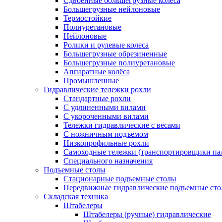
Сдвоенные большегрузные колеса
Большегрузные нейлоновые
Термостойкие
Полиуретановые
Нейлоновые
Ролики и рулевые колеса
Большегрузные обрезиненные
Большегрузные полиуретановые
Аппаратные колёса
Промышленные
Гидравлические тележки рохли
Стандартные рохли
С удлиненными вилами
С укороченными вилами
Тележки гидравлические с весами
С ножничным подъемом
Низкопрофильные рохли
Самоходные тележки (транспортировщики па
Специального назначения
Подъемные столы
Стационарные подъемные столы
Передвижные гидравлические подъемные ст
Складская техника
Штабелеры
Штабелеры (ручные) гидравлические