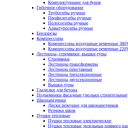
Комплектующие для буров
Гибочное оборудование
Трубогибы ручные
Профилегибы ручные
Полосогибы ручные
Арматурогибы ручные
Бензорезы
Компрессоры
Компрессоры воздушные ременные 380
Компрессоры воздушные ременные 220
Лестницы, стремянки, вышки-туры
Стремянки
Лестницы-трансформеры
Лестницы приставные
Лестницы трехсекционные
Лестницы двухсекционные
Вышки-туры
Гладилки для бетона
Подъемники фасадные (люльки строительные
Швонарезчики
Диски режущие для швонарезчиков
Резчики швов
Пушки тепловые
Пушки тепловые электрические
Пушки тепловые дизельные прямого на