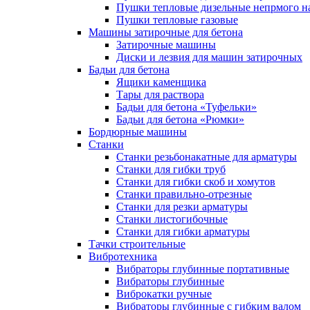
Пушки тепловые дизельные непрмого н
Пушки тепловые газовые
Машины затирочные для бетона
Затирочные машины
Диски и лезвия для машин затирочных
Бадьи для бетона
Ящики каменщика
Тары для раствора
Бадьи для бетона «Туфельки»
Бадьи для бетона «Рюмки»
Бордюрные машины
Станки
Станки резьбонакатные для арматуры
Станки для гибки труб
Станки для гибки скоб и хомутов
Станки правильно-отрезные
Станки для резки арматуры
Станки листогибочные
Станки для гибки арматуры
Тачки строительные
Вибротехника
Вибраторы глубинные портативные
Вибраторы глубинные
Виброкатки ручные
Вибраторы глубинные с гибким валом