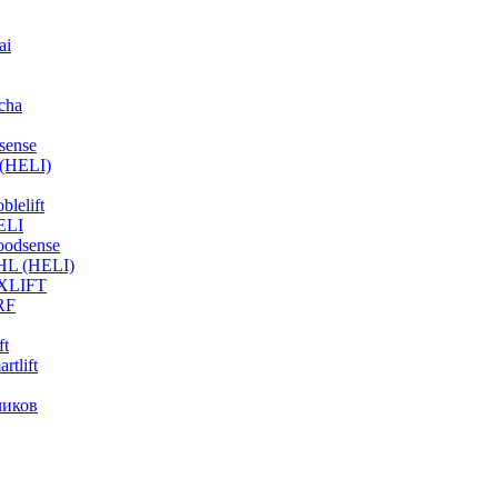
ai
cha
sense
(HELI)
lelift
ELI
odsense
HL (HELI)
OXLIFT
RF
ft
tlift
чиков