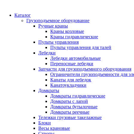
Каталог
Грузоподъемное оборудование
Ручные краны
Краны козловые
Краны гидравлические
Пульты управления
Пульты управления для талей
Лебедки
Лебедки автомобильные
Переносные лебедки
Запчасти для грузоподъемного оборудования
Ограничители грузоподъемности для эл
Канаты для лебедок
Канатоукладчики
Домкраты
Домкраты гидравлические
Домкраты с лапой
Домкраты бутылочные
Домкраты реечные
Тележки грузовые такелажные
Блоки
Весы крановые
Стропы