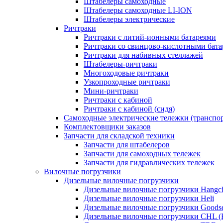
Штабелеры самоходные
Штабелеры самоходные LI-ION
Штабелеры электрические
Ричтраки
Ричтраки с литий-ионными батареями
Ричтраки со свинцово-кислотными бат
Ричтраки для набивных стеллажей
Штабелеры-ричтраки
Многоходовые ричтраки
Узкопроходные ричтраки
Мини-ричтраки
Ричтраки с кабиной
Ричтраки с кабиной (сидя)
Самоходные электрические тележки (транспо
Комплектовщики заказов
Запчасти для складской техники
Запчасти для штабелеров
Запчасти для самоходных тележек
Запчасти для гидравлических тележек
Вилочные погрузчики
Дизельные вилочные погрузчики
Дизельные вилочные погрузчики Hangc
Дизельные вилочные погрузчики Heli
Дизельные вилочные погрузчики Goods
Дизельные вилочные погрузчики CHL (