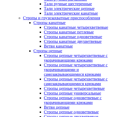
Тали ручные шестеренные
Тали электрические цепные
Тали электрические канатные
Стропы и грузозахватные приспособления
Стропы канатные
Стропы канатные четырехветвевые
Стропы канатные петлевые
Стропы канатные одноветвевые
Стропы канатные двухветвевые
Ветви канатные
Стропы цепные
Стропы цепные четырехветвевые с
укорачивающими крюками
Стропы цепные четырехветвевые с
укорачивающими и
самозакрывающимися крюками
Стропы цепные четырехветвевые с
самозакрывающимися крюками
Стропы цепные четырехветвевые
Стропы цепные универсальные
Стропы цепные одноветвевые с
укорачивающими крюками
Ветви цепные
Стропы цепные одноветвевые
Стропы цепные двухветвевые