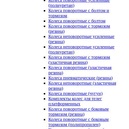
Колеса поворотные усиленные
(полиуретан)
Колеса поворотные с болтом и
тормозом
Колеса поворотные с болтом
Колеса поворотные c тормозом
(резина)
Колеса неповоротные усиленные
(резина)
Колеса неповоротные усиленные
(полиуретан)
Колеса поворотные c тормозом
(эластичная резина)
Колеса поворотные (эластичная
резина)
Колеса пневматические (резина)
Колеса неповоротные (эластичная
резина)
Колеса поворотные (чугун)
Комплекты колес для телег
платформенных
Колеса поворотные c боковым
тормозом (резина)
Колеса поворотные c боковым
тормозом (полипропилен)