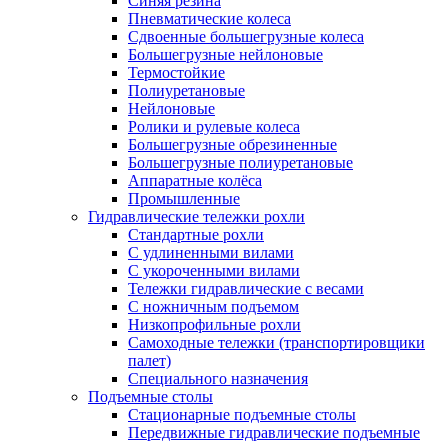
Синяя резина
Пневматические колеса
Сдвоенные большегрузные колеса
Большегрузные нейлоновые
Термостойкие
Полиуретановые
Нейлоновые
Ролики и рулевые колеса
Большегрузные обрезиненные
Большегрузные полиуретановые
Аппаратные колёса
Промышленные
Гидравлические тележки рохли
Стандартные рохли
С удлиненными вилами
С укороченными вилами
Тележки гидравлические с весами
С ножничным подъемом
Низкопрофильные рохли
Самоходные тележки (транспортировщики
палет)
Специального назначения
Подъемные столы
Стационарные подъемные столы
Передвижные гидравлические подъемные