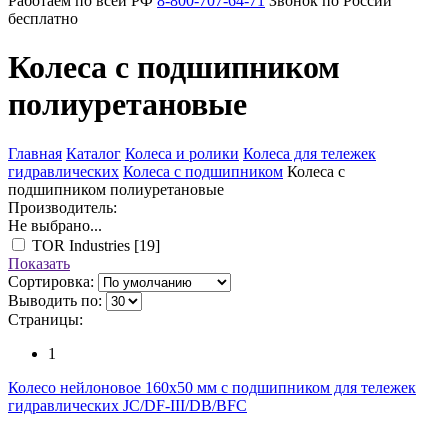
Работаем по всей РФ
8-800-707-64-71
Звонок по России
бесплатно
Колеса с подшипником
полиуретановые
Главная
Каталог
Колеса и ролики
Колеса для тележек
гидравлических
Колеса с подшипником
Колеса с
подшипником полиуретановые
Производитель:
Не выбрано...
TOR Industries
[19]
Показать
Сортировка:
Выводить по:
Страницы:
1
Колесо нейлоновое 160х50 мм с подшипником для тележек
гидравлических JC/DF-III/DB/BFC