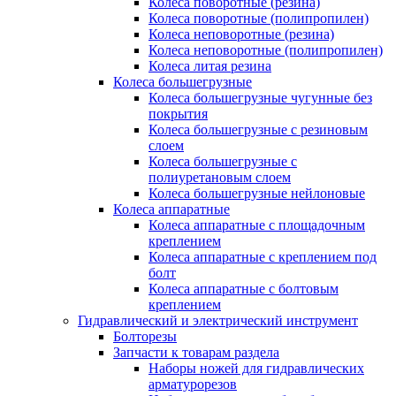
Колеса поворотные (резина)
Колеса поворотные (полипропилен)
Колеса неповоротные (резина)
Колеса неповоротные (полипропилен)
Колеса литая резина
Колеса большегрузные
Колеса большегрузные чугунные без
покрытия
Колеса большегрузные с резиновым
слоем
Колеса большегрузные с
полиуретановым слоем
Колеса большегрузные нейлоновые
Колеса аппаратные
Колеса аппаратные с площадочным
креплением
Колеса аппаратные с креплением под
болт
Колеса аппаратные с болтовым
креплением
Гидравлический и электрический инструмент
Болторезы
Запчасти к товарам раздела
Наборы ножей для гидравлических
арматурорезов