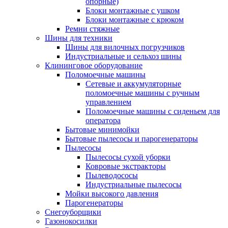
опорные)
Блоки монтажные с ушком
Блоки монтажные с крюком
Ремни стяжные
Шины для техники
Шины для вилочных погрузчиков
Индустриальные и сельхоз шины
Клининговое оборудование
Поломоечные машины
Сетевые и аккумуляторные
поломоечные машины с ручным
управлением
Поломоечные машины с сиденьем для
оператора
Бытовые минимойки
Бытовые пылесосы и парогенераторы
Пылесосы
Пылесосы сухой уборки
Ковровые экстракторы
Пылеводососы
Индустриальные пылесосы
Мойки высокого давления
Парогенераторы
Снегоуборщики
Газонокосилки