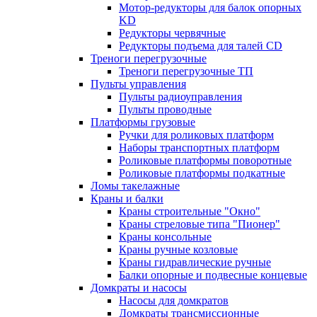
Мотор-редукторы для балок опорных
KD
Редукторы червячные
Редукторы подъема для талей CD
Треноги перегрузочные
Треноги перегрузочные ТП
Пульты управления
Пульты радиоуправления
Пульты проводные
Платформы грузовые
Ручки для роликовых платформ
Наборы транспортных платформ
Роликовые платформы поворотные
Роликовые платформы подкатные
Ломы такелажные
Краны и балки
Краны строительные "Окно"
Краны стреловые типа "Пионер"
Краны консольные
Краны ручные козловые
Краны гидравлические ручные
Балки опорные и подвесные концевые
Домкраты и насосы
Насосы для домкратов
Домкраты трансмиссионные