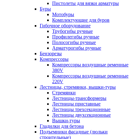
Пистолеты для вязки арматуры
Буры
Мотобуры
Комплектующие для буров
Гибочное оборудование
Трубогибы ручные
Профилегибы ручные
Полосогибы ручные
Арматурогибы ручные
Бензорезы
Компрессоры
Компрессоры воздушные ременные
380V
Компрессоры воздушные ременные
220V
Лестницы, стремянки, вышки-туры
Стремянки
Лестницы-трансформеры
Лестницы приставные
Лестницы трехсекционные
Лестницы двухсекционные
Вышки-туры
Гладилки для бетона
Подъемники фасадные (люльки
строительные)