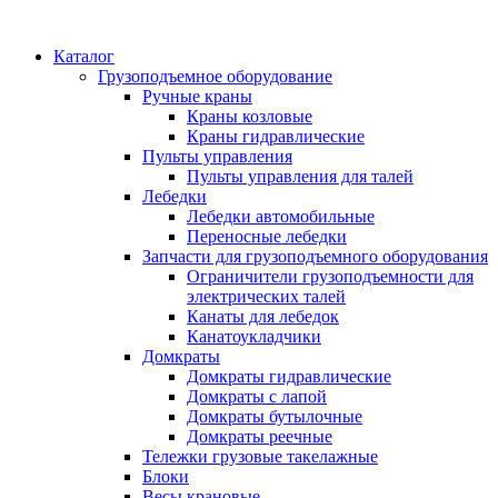
Каталог
Грузоподъемное оборудование
Ручные краны
Краны козловые
Краны гидравлические
Пульты управления
Пульты управления для талей
Лебедки
Лебедки автомобильные
Переносные лебедки
Запчасти для грузоподъемного оборудования
Ограничители грузоподъемности для
электрических талей
Канаты для лебедок
Канатоукладчики
Домкраты
Домкраты гидравлические
Домкраты с лапой
Домкраты бутылочные
Домкраты реечные
Тележки грузовые такелажные
Блоки
Весы крановые