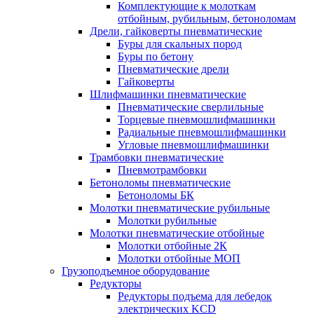
Комплектующие к молоткам
отбойным, рубильным, бетоноломам
Дрели, гайковерты пневматические
Буры для скальных пород
Буры по бетону
Пневматические дрели
Гайковерты
Шлифмашинки пневматические
Пневматические сверлильные
Торцевые пневмошлифмашинки
Радиальные пневмошлифмашинки
Угловые пневмошлифмашинки
Трамбовки пневматические
Пневмотрамбовки
Бетоноломы пневматические
Бетоноломы БК
Молотки пневматические рубильные
Молотки рубильные
Молотки пневматические отбойные
Молотки отбойные 2К
Молотки отбойные МОП
Грузоподъемное оборудование
Редукторы
Редукторы подъема для лебедок
электрических KCD