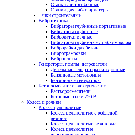
Станки листогибочные
Станки для гибки арматуры
Тачки строительные
Вибротехника
Вибраторы глубинные портативные
Вибраторы глубинные
Виброкатки ручные
Вибраторы глубинные с гибким валом
Виброрейки для бетона
Вибротрамбовки
Виброплиты
Генераторы, помпы, нагреватели
Дизельные генераторы синхронные
Бензиновые мотопомпы
Бензиновые генераторы
Бетоносмесители электрические
Растворосмесители
Бетономешалки 220 В
Колеса и ролики
Колеса цельнолитые
Колеса цельнолитые с рефленой
резиной
Колеса цельнолитые резиновые
Колеса цельнолитые
пенополиуретановые