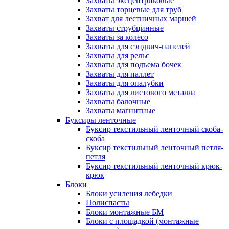
Захваты эксцентриковые
Захваты торцевые для труб
Захват для лестничных маршей
Захваты струбцинные
Захваты за колесо
Захваты для сэндвич-панелей
Захваты для рельс
Захваты для подъема бочек
Захваты для паллет
Захваты для опалубки
Захваты для листового металла
Захваты балочные
Захваты магнитные
Буксиры ленточные
Буксир текстильный ленточный скоба-
скоба
Буксир текстильный ленточный петля-
петля
Буксир текстильный ленточный крюк-
крюк
Блоки
Блоки усиления лебедки
Полиспасты
Блоки монтажные БМ
Блоки с площадкой (монтажные