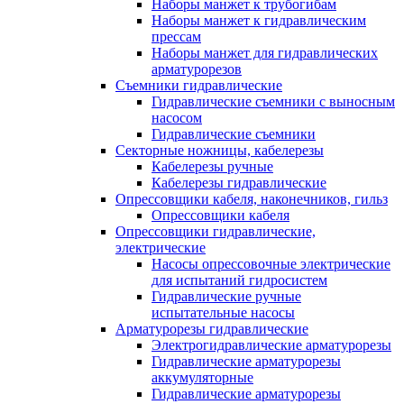
Наборы манжет к трубогибам
Наборы манжет к гидравлическим
прессам
Наборы манжет для гидравлических
арматурорезов
Съемники гидравлические
Гидравлические cъемники с выносным
насосом
Гидравлические съемники
Секторные ножницы, кабелерезы
Кабелерезы ручные
Кабелерезы гидравлические
Опрессовщики кабеля, наконечников, гильз
Опрессовщики кабеля
Опрессовщики гидравлические,
электрические
Насосы опрессовочные электрические
для испытаний гидросистем
Гидравлические ручные
испытательные насосы
Арматурорезы гидравлические
Электрогидравлические арматурорезы
Гидравлические арматурорезы
аккумуляторные
Гидравлические арматурорезы