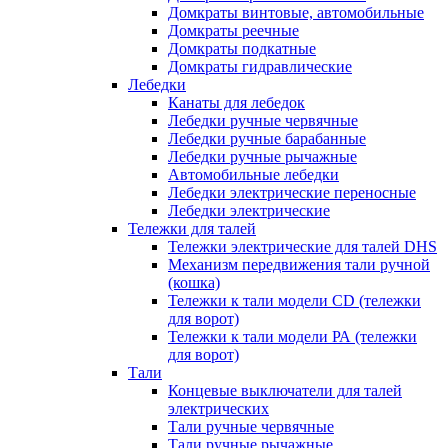
Домкраты винтовые, автомобильные
Домкраты реечные
Домкраты подкатные
Домкраты гидравлические
Лебедки
Канаты для лебедок
Лебедки ручные червячные
Лебедки ручные барабанные
Лебедки ручные рычажные
Автомобильные лебедки
Лебедки электрические переносные
Лебедки электрические
Тележки для талей
Тележки электрические для талей DHS
Механизм передвижения тали ручной
(кошка)
Тележки к тали модели CD (тележки
для ворот)
Тележки к тали модели РА (тележки
для ворот)
Тали
Концевые выключатели для талей
электрических
Тали ручные червячные
Тали ручные рычажные