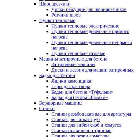
Швонарезчики
Диски режущие для швонарезчиков
Резчики швов
Пушки тепловые
Пушки тепловые электрические
Пушки тепловые дизельные прямого
нагрева
Пушки тепловые дизельные непрмого
нагрева
Пушки тепловые газовые
Машины затирочные для бетона
Затирочные машины
Диски и лезвия для машин затирочных
Бадьи для бетона
Ящики каменщика
Тары для раствора
Бадьи для бетона «Туфельки»
Бадьи для бетона «Рюмки»
Бордюрные машины
Станки
Станки резьбонакатные для арматуры
Станки для гибки труб
Станки для гибки скоб и хомутов
Станки правильно-отрезные
Станки для резки арматуры