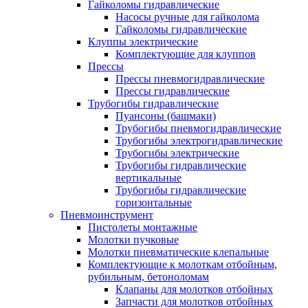
Гайколомы гидравлические
Насосы ручные для гайколома
Гайколомы гидравлические
Клуппы электрические
Комплектующие для клуппов
Прессы
Прессы пневмогидравлические
Прессы гидравлические
Трубогибы гидравлические
Пуансоны (башмаки)
Трубогибы пневмогидравлические
Трубогибы электрогидравлические
Трубогибы электрические
Трубогибы гидравлические
вертикальные
Трубогибы гидравлические
горизонтальные
Пневмоинструмент
Пистолеты монтажные
Молотки пучковые
Молотки пневматические клепальные
Комплектующие к молоткам отбойным,
рубильным, бетоноломам
Клапаны для молотков отбойных
Запчасти для молотков отбойных