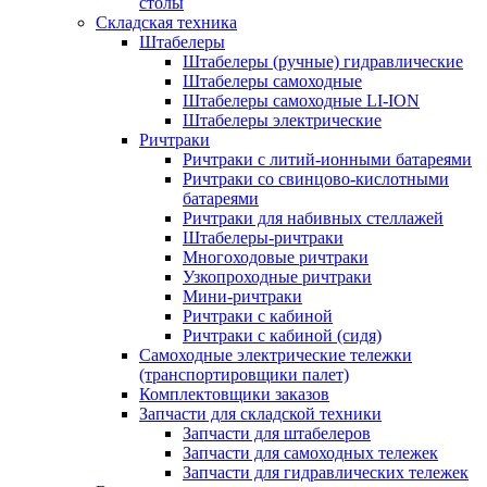
столы
Складская техника
Штабелеры
Штабелеры (ручные) гидравлические
Штабелеры самоходные
Штабелеры самоходные LI-ION
Штабелеры электрические
Ричтраки
Ричтраки с литий-ионными батареями
Ричтраки со свинцово-кислотными
батареями
Ричтраки для набивных стеллажей
Штабелеры-ричтраки
Многоходовые ричтраки
Узкопроходные ричтраки
Мини-ричтраки
Ричтраки с кабиной
Ричтраки с кабиной (сидя)
Самоходные электрические тележки
(транспортировщики палет)
Комплектовщики заказов
Запчасти для складской техники
Запчасти для штабелеров
Запчасти для самоходных тележек
Запчасти для гидравлических тележек