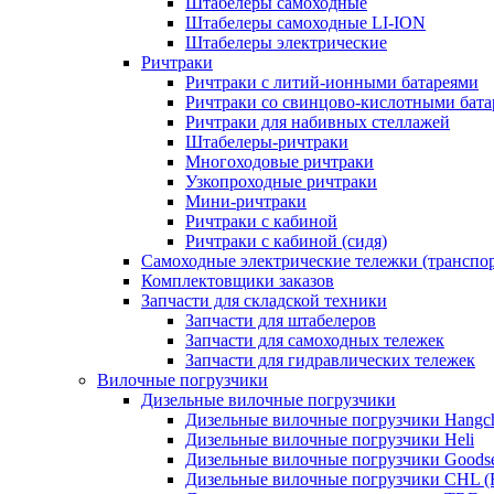
Штабелеры самоходные
Штабелеры самоходные LI-ION
Штабелеры электрические
Ричтраки
Ричтраки с литий-ионными батареями
Ричтраки со свинцово-кислотными бат
Ричтраки для набивных стеллажей
Штабелеры-ричтраки
Многоходовые ричтраки
Узкопроходные ричтраки
Мини-ричтраки
Ричтраки с кабиной
Ричтраки с кабиной (сидя)
Самоходные электрические тележки (транспо
Комплектовщики заказов
Запчасти для складской техники
Запчасти для штабелеров
Запчасти для самоходных тележек
Запчасти для гидравлических тележек
Вилочные погрузчики
Дизельные вилочные погрузчики
Дизельные вилочные погрузчики Hangc
Дизельные вилочные погрузчики Heli
Дизельные вилочные погрузчики Goods
Дизельные вилочные погрузчики CHL (