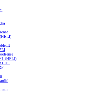
ai
cha
sense
(HELI)
lelift
ELI
odsense
HL (HELI)
OXLIFT
RF
ft
tlift
чиков