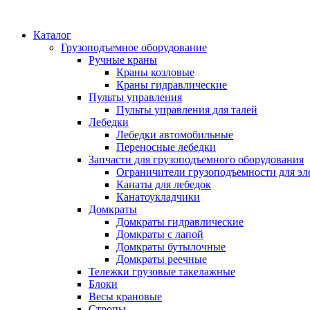
Каталог
Грузоподъемное оборудование
Ручные краны
Краны козловые
Краны гидравлические
Пульты управления
Пульты управления для талей
Лебедки
Лебедки автомобильные
Переносные лебедки
Запчасти для грузоподъемного оборудования
Ограничители грузоподъемности для эл
Канаты для лебедок
Канатоукладчики
Домкраты
Домкраты гидравлические
Домкраты с лапой
Домкраты бутылочные
Домкраты реечные
Тележки грузовые такелажные
Блоки
Весы крановые
Стропы