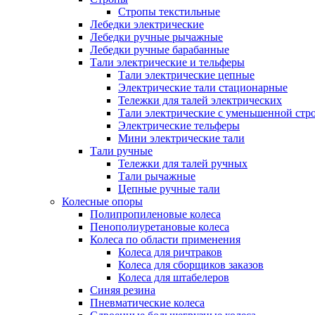
Стропы текстильные
Лебедки электрические
Лебедки ручные рычажные
Лебедки ручные барабанные
Тали электрические и тельферы
Тали электрические цепные
Электрические тали стационарные
Тележки для талей электрических
Тали электрические с уменьшенной стр
Электрические тельферы
Мини электрические тали
Тали ручные
Тележки для талей ручных
Тали рычажные
Цепные ручные тали
Колесные опоры
Полипропиленовые колеса
Пенополиуретановые колеса
Колеса по области применения
Колеса для ричтраков
Колеса для сборщиков заказов
Колеса для штабелеров
Синяя резина
Пневматические колеса