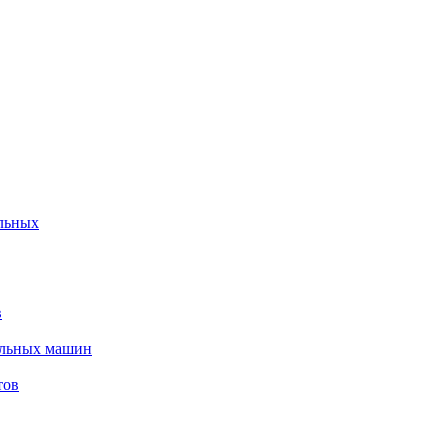
льных
в
альных машин
тов