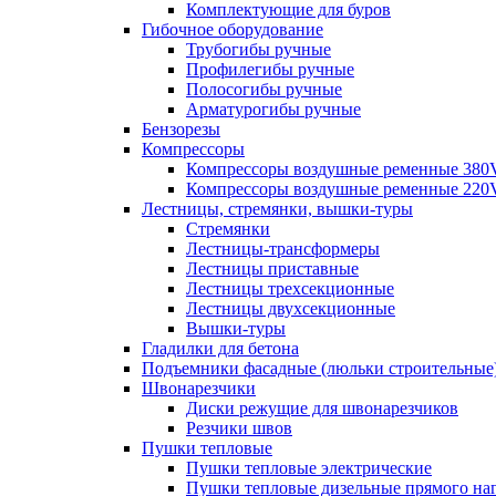
Комплектующие для буров
Гибочное оборудование
Трубогибы ручные
Профилегибы ручные
Полосогибы ручные
Арматурогибы ручные
Бензорезы
Компрессоры
Компрессоры воздушные ременные 380
Компрессоры воздушные ременные 220
Лестницы, стремянки, вышки-туры
Стремянки
Лестницы-трансформеры
Лестницы приставные
Лестницы трехсекционные
Лестницы двухсекционные
Вышки-туры
Гладилки для бетона
Подъемники фасадные (люльки строительные
Швонарезчики
Диски режущие для швонарезчиков
Резчики швов
Пушки тепловые
Пушки тепловые электрические
Пушки тепловые дизельные прямого на