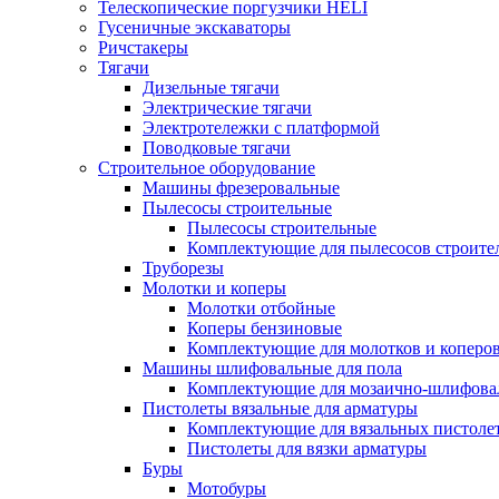
Телескопические поргузчики HELI
Гусеничные экскаваторы
Ричстакеры
Тягачи
Дизельные тягачи
Электрические тягачи
Электротележки с платформой
Поводковые тягачи
Строительное оборудование
Машины фрезеровальные
Пылесосы строительные
Пылесосы строительные
Комплектующие для пылесосов строите
Труборезы
Молотки и коперы
Молотки отбойные
Коперы бензиновые
Комплектующие для молотков и коперо
Машины шлифовальные для пола
Комплектующие для мозаично-шлифов
Пистолеты вязальные для арматуры
Комплектующие для вязальных пистоле
Пистолеты для вязки арматуры
Буры
Мотобуры