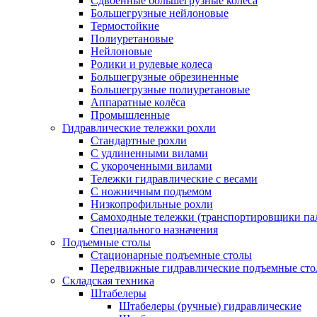
Сдвоенные большегрузные колеса
Большегрузные нейлоновые
Термостойкие
Полиуретановые
Нейлоновые
Ролики и рулевые колеса
Большегрузные обрезиненные
Большегрузные полиуретановые
Аппаратные колёса
Промышленные
Гидравлические тележки рохли
Стандартные рохли
С удлиненными вилами
С укороченными вилами
Тележки гидравлические с весами
С ножничным подъемом
Низкопрофильные рохли
Самоходные тележки (транспортировщики па
Специального назначения
Подъемные столы
Стационарные подъемные столы
Передвижные гидравлические подъемные ст
Складская техника
Штабелеры
Штабелеры (ручные) гидравлические