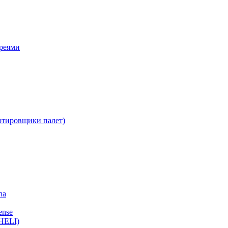
ареями
ртировщики палет)
ha
ense
HELI)