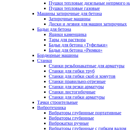
Пушки тепловые дизельные непрмого н
Пушки тепловые газовые
Машины затирочные для бетона
Затирочные машины
Диски и лезвия для машин затирочных
Бадьи для бетона
Ящики каменщика
Тары для раствора
Бадьи для бетона «Туфельки»
Бадьи для бетона «Рюмки»
Бордюрные машины
Станки
Станки резьбонакатные для арматуры
Станки для гибки труб
Станки для гибки скоб и хомутов
Станки правильно-отрезные
Станки для резки арматуры
Станки листогибочные
Станки для гибки арматуры
Тачки строительные
Вибротехника
Вибраторы глубинные портативные
Вибраторы глубинные
Виброкатки ручные
Вибраторы глубинные с гибким валом