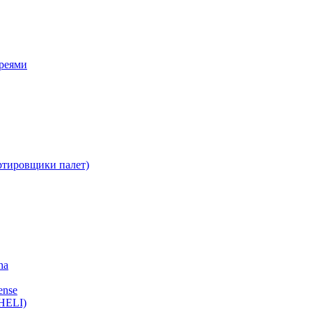
ареями
ртировщики палет)
ha
ense
HELI)