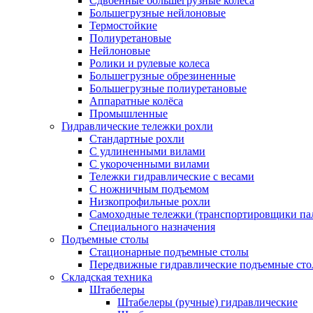
Сдвоенные большегрузные колеса
Большегрузные нейлоновые
Термостойкие
Полиуретановые
Нейлоновые
Ролики и рулевые колеса
Большегрузные обрезиненные
Большегрузные полиуретановые
Аппаратные колёса
Промышленные
Гидравлические тележки рохли
Стандартные рохли
С удлиненными вилами
С укороченными вилами
Тележки гидравлические с весами
С ножничным подъемом
Низкопрофильные рохли
Самоходные тележки (транспортировщики па
Специального назначения
Подъемные столы
Стационарные подъемные столы
Передвижные гидравлические подъемные ст
Складская техника
Штабелеры
Штабелеры (ручные) гидравлические