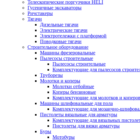
Телескопические поргузчики HELI
Гусеничные экскаваторы
Ричстакеры
Тягачи
Дизельные тягачи
Электрические тягачи
Электротележки с платформой
Поводковые тягачи
Строительное оборудование
Машины фрезеровальные
Пылесосы строительные
Пылесосы строительные
Комплектующие для пылесосов строите
Труборезы
Молотки и коперы
Молотки отбойные
Коперы бензиновые
Комплектующие для молотков и коперо
Машины шлифовальные для пола
Комплектующие для мозаично-шлифов
Пистолеты вязальные для арматуры
Комплектующие для вязальных пистоле
Пистолеты для вязки арматуры
Буры
Мотобуры