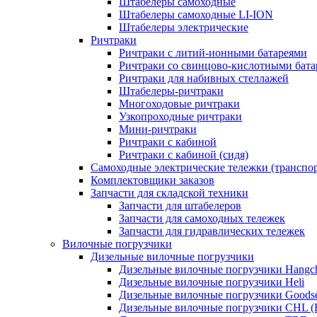
Штабелеры самоходные
Штабелеры самоходные LI-ION
Штабелеры электрические
Ричтраки
Ричтраки с литий-ионными батареями
Ричтраки со свинцово-кислотными бат
Ричтраки для набивных стеллажей
Штабелеры-ричтраки
Многоходовые ричтраки
Узкопроходные ричтраки
Мини-ричтраки
Ричтраки с кабиной
Ричтраки с кабиной (сидя)
Самоходные электрические тележки (транспо
Комплектовщики заказов
Запчасти для складской техники
Запчасти для штабелеров
Запчасти для самоходных тележек
Запчасти для гидравлических тележек
Вилочные погрузчики
Дизельные вилочные погрузчики
Дизельные вилочные погрузчики Hangc
Дизельные вилочные погрузчики Heli
Дизельные вилочные погрузчики Goods
Дизельные вилочные погрузчики CHL (