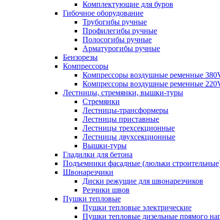
Комплектующие для буров
Гибочное оборудование
Трубогибы ручные
Профилегибы ручные
Полосогибы ручные
Арматурогибы ручные
Бензорезы
Компрессоры
Компрессоры воздушные ременные 380
Компрессоры воздушные ременные 220
Лестницы, стремянки, вышки-туры
Стремянки
Лестницы-трансформеры
Лестницы приставные
Лестницы трехсекционные
Лестницы двухсекционные
Вышки-туры
Гладилки для бетона
Подъемники фасадные (люльки строительные
Швонарезчики
Диски режущие для швонарезчиков
Резчики швов
Пушки тепловые
Пушки тепловые электрические
Пушки тепловые дизельные прямого на