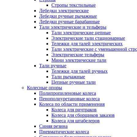
Стропы текстильные
Лебедки электрические
Лебедки ручные рычажные
Лебедки ручные барабанные
Тали электрические и тельферы
Тали электрические цепные
Электрические тали стационарные
Тележки для талей электрических
Тали электрические с уменьшенной стр
Электрические тельферы
Мини электрические тали
Тали ручные
Тележки для талей ручных
Тали рычажные
Цепные ручные тали
Колесные опоры
Полипропиленовые колеса
Пенополиуретановые колеса
Колеса по области применения
Колеса для ричтраков
Колеса для сборщиков заказов
Колеса для штабелеров
Синяя резина
Пневматические колеса