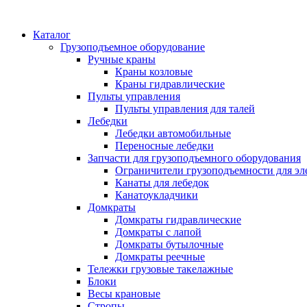
Каталог
Грузоподъемное оборудование
Ручные краны
Краны козловые
Краны гидравлические
Пульты управления
Пульты управления для талей
Лебедки
Лебедки автомобильные
Переносные лебедки
Запчасти для грузоподъемного оборудования
Ограничители грузоподъемности для эл
Канаты для лебедок
Канатоукладчики
Домкраты
Домкраты гидравлические
Домкраты с лапой
Домкраты бутылочные
Домкраты реечные
Тележки грузовые такелажные
Блоки
Весы крановые
Стропы