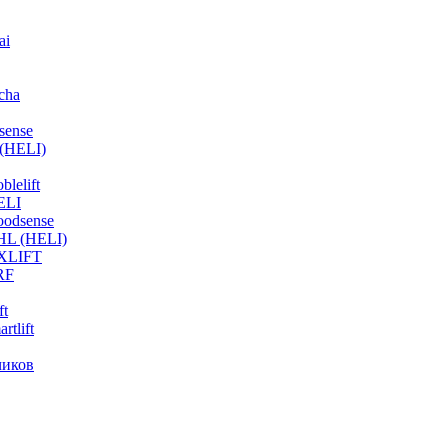
ai
cha
sense
(HELI)
lelift
ELI
odsense
HL (HELI)
OXLIFT
RF
ft
tlift
чиков