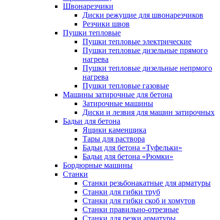
Швонарезчики
Диски режущие для швонарезчиков
Резчики швов
Пушки тепловые
Пушки тепловые электрические
Пушки тепловые дизельные прямого
нагрева
Пушки тепловые дизельные непрмого
нагрева
Пушки тепловые газовые
Машины затирочные для бетона
Затирочные машины
Диски и лезвия для машин затирочных
Бадьи для бетона
Ящики каменщика
Тары для раствора
Бадьи для бетона «Туфельки»
Бадьи для бетона «Рюмки»
Бордюрные машины
Станки
Станки резьбонакатные для арматуры
Станки для гибки труб
Станки для гибки скоб и хомутов
Станки правильно-отрезные
Станки для резки арматуры