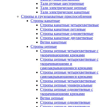
Тали ручные шестеренные
Тали электрические цепные
Тали электрические канатные
Стропы и грузозахватные приспособления
Стропы канатные
Стропы канатные четырехветвевые
Стропы канатные петлевые
Стропы канатные одноветвевые
Стропы канатные двухветвевые
Ветви канатные
Стропы цепные
Стропы цепные четырехветвевые с
укорачивающими крюками
Стропы цепные четырехветвевые с
укорачивающими и
самозакрывающимися крюками
Стропы цепные четырехветвевые с
самозакрывающимися крюками
Стропы цепные четырехветвевые
Стропы цепные универсальные
Стропы цепные одноветвевые с
укорачивающими крюками
Ветви цепные
Стропы цепные одноветвевые
Стропы цепные двухветвевые