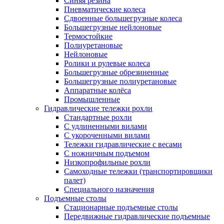
Синяя резина
Пневматические колеса
Сдвоенные большегрузные колеса
Большегрузные нейлоновые
Термостойкие
Полиуретановые
Нейлоновые
Ролики и рулевые колеса
Большегрузные обрезиненные
Большегрузные полиуретановые
Аппаратные колёса
Промышленные
Гидравлические тележки рохли
Стандартные рохли
С удлиненными вилами
С укороченными вилами
Тележки гидравлические с весами
С ножничным подъемом
Низкопрофильные рохли
Самоходные тележки (транспортировщики
палет)
Специального назначения
Подъемные столы
Стационарные подъемные столы
Передвижные гидравлические подъемные