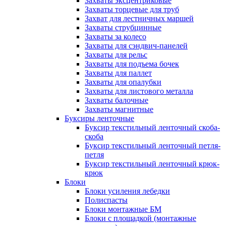
Захваты эксцентриковые
Захваты торцевые для труб
Захват для лестничных маршей
Захваты струбцинные
Захваты за колесо
Захваты для сэндвич-панелей
Захваты для рельс
Захваты для подъема бочек
Захваты для паллет
Захваты для опалубки
Захваты для листового металла
Захваты балочные
Захваты магнитные
Буксиры ленточные
Буксир текстильный ленточный скоба-
скоба
Буксир текстильный ленточный петля-
петля
Буксир текстильный ленточный крюк-
крюк
Блоки
Блоки усиления лебедки
Полиспасты
Блоки монтажные БМ
Блоки с площадкой (монтажные