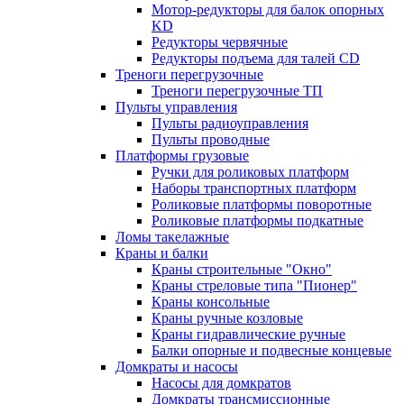
Мотор-редукторы для балок опорных
KD
Редукторы червячные
Редукторы подъема для талей CD
Треноги перегрузочные
Треноги перегрузочные ТП
Пульты управления
Пульты радиоуправления
Пульты проводные
Платформы грузовые
Ручки для роликовых платформ
Наборы транспортных платформ
Роликовые платформы поворотные
Роликовые платформы подкатные
Ломы такелажные
Краны и балки
Краны строительные "Окно"
Краны стреловые типа "Пионер"
Краны консольные
Краны ручные козловые
Краны гидравлические ручные
Балки опорные и подвесные концевые
Домкраты и насосы
Насосы для домкратов
Домкраты трансмиссионные