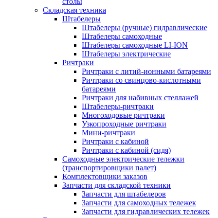
столы
Складская техника
Штабелеры
Штабелеры (ручные) гидравлические
Штабелеры самоходные
Штабелеры самоходные LI-ION
Штабелеры электрические
Ричтраки
Ричтраки с литий-ионными батареями
Ричтраки со свинцово-кислотными
батареями
Ричтраки для набивных стеллажей
Штабелеры-ричтраки
Многоходовые ричтраки
Узкопроходные ричтраки
Мини-ричтраки
Ричтраки с кабиной
Ричтраки с кабиной (сидя)
Самоходные электрические тележки
(транспортировщики палет)
Комплектовщики заказов
Запчасти для складской техники
Запчасти для штабелеров
Запчасти для самоходных тележек
Запчасти для гидравлических тележек