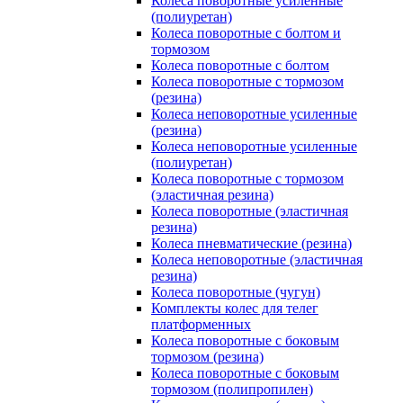
Колеса поворотные усиленные
(полиуретан)
Колеса поворотные с болтом и
тормозом
Колеса поворотные с болтом
Колеса поворотные c тормозом
(резина)
Колеса неповоротные усиленные
(резина)
Колеса неповоротные усиленные
(полиуретан)
Колеса поворотные c тормозом
(эластичная резина)
Колеса поворотные (эластичная
резина)
Колеса пневматические (резина)
Колеса неповоротные (эластичная
резина)
Колеса поворотные (чугун)
Комплекты колес для телег
платформенных
Колеса поворотные c боковым
тормозом (резина)
Колеса поворотные c боковым
тормозом (полипропилен)