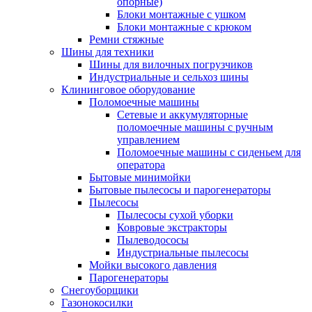
опорные)
Блоки монтажные с ушком
Блоки монтажные с крюком
Ремни стяжные
Шины для техники
Шины для вилочных погрузчиков
Индустриальные и сельхоз шины
Клининговое оборудование
Поломоечные машины
Сетевые и аккумуляторные
поломоечные машины с ручным
управлением
Поломоечные машины с сиденьем для
оператора
Бытовые минимойки
Бытовые пылесосы и парогенераторы
Пылесосы
Пылесосы сухой уборки
Ковровые экстракторы
Пылеводососы
Индустриальные пылесосы
Мойки высокого давления
Парогенераторы
Снегоуборщики
Газонокосилки