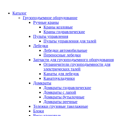
Каталог
Грузоподъемное оборудование
Ручные краны
Краны козловые
Краны гидравлические
Пульты управления
Пульты управления для талей
Лебедки
Лебедки автомобильные
Переносные лебедки
Запчасти для грузоподъемного оборудования
Ограничители грузоподъемности для
электрических талей
Канаты для лебедок
Канатоукладчики
Домкраты
Домкраты гидравлические
Домкраты с лапой
Домкраты бутылочные
Домкраты реечные
Тележки грузовые такелажные
Блоки
Весы крановые