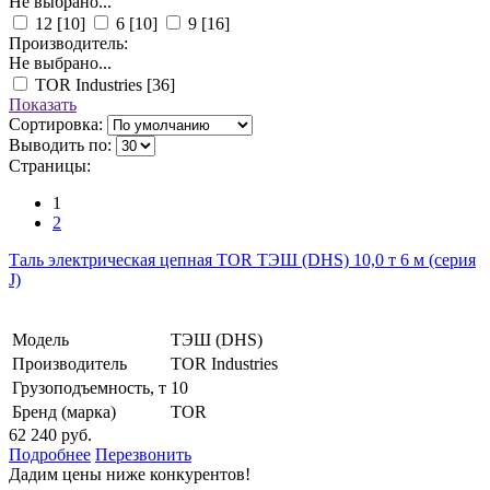
Не выбрано...
12
[10]
6
[10]
9
[16]
Производитель:
Не выбрано...
TOR Industries
[36]
Показать
Сортировка:
Выводить по:
Страницы:
1
2
Таль электрическая цепная TOR ТЭШ (DHS) 10,0 т 6 м (серия
J)
Модель
ТЭШ (DHS)
Производитель
TOR Industries
Грузоподъемность, т
10
Бренд (марка)
TOR
62 240 руб.
Подробнее
Перезвонить
Дадим цены ниже конкурентов!