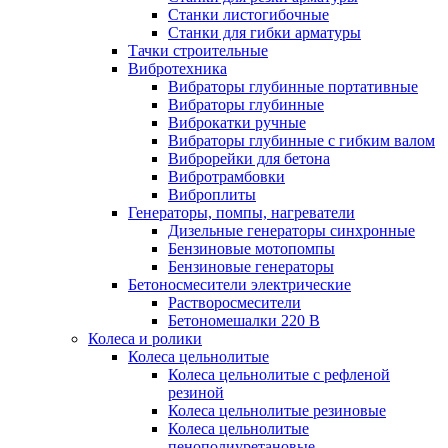
Станки листогибочные
Станки для гибки арматуры
Тачки строительные
Вибротехника
Вибраторы глубинные портативные
Вибраторы глубинные
Виброкатки ручные
Вибраторы глубинные с гибким валом
Виброрейки для бетона
Вибротрамбовки
Виброплиты
Генераторы, помпы, нагреватели
Дизельные генераторы синхронные
Бензиновые мотопомпы
Бензиновые генераторы
Бетоносмесители электрические
Растворосмесители
Бетономешалки 220 В
Колеса и ролики
Колеса цельнолитые
Колеса цельнолитые с рефленой
резиной
Колеса цельнолитые резиновые
Колеса цельнолитые
пенополиуретановые