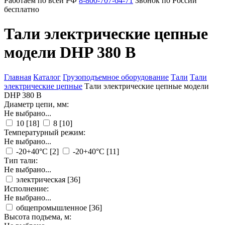
Работаем по всей РФ
8-800-707-64-71
Звонок по России
бесплатно
Тали электрические цепные
модели DHP 380 В
Главная
Каталог
Грузоподъемное оборудование
Тали
Тали
электрические цепные
Тали электрические цепные модели
DHP 380 В
Диаметр цепи, мм:
Не выбрано...
10
[18]
8
[10]
Температурный режим:
Не выбрано...
-20+40°C
[2]
-20+40°С
[11]
Тип тали:
Не выбрано...
электрическая
[36]
Исполнение:
Не выбрано...
общепромышленное
[36]
Высота подъема, м: