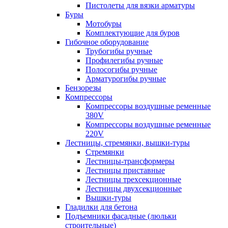
Пистолеты для вязки арматуры
Буры
Мотобуры
Комплектующие для буров
Гибочное оборудование
Трубогибы ручные
Профилегибы ручные
Полосогибы ручные
Арматурогибы ручные
Бензорезы
Компрессоры
Компрессоры воздушные ременные
380V
Компрессоры воздушные ременные
220V
Лестницы, стремянки, вышки-туры
Стремянки
Лестницы-трансформеры
Лестницы приставные
Лестницы трехсекционные
Лестницы двухсекционные
Вышки-туры
Гладилки для бетона
Подъемники фасадные (люльки
строительные)