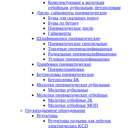
Комплектующие к молоткам
отбойным, рубильным, бетоноломам
Дрели, гайковерты пневматические
Буры для скальных пород
Буры по бетону
Пневматические дрели
Гайковерты
Шлифмашинки пневматические
Пневматические сверлильные
Торцевые пневмошлифмашинки
Радиальные пневмошлифмашинки
Угловые пневмошлифмашинки
Трамбовки пневматические
Пневмотрамбовки
Бетоноломы пневматические
Бетоноломы БК
Молотки пневматические рубильные
Молотки рубильные
Молотки пневматические отбойные
Молотки отбойные 2К
Молотки отбойные МОП
Грузоподъемное оборудование
Редукторы
Редукторы подъема для лебедок
электрических KCD