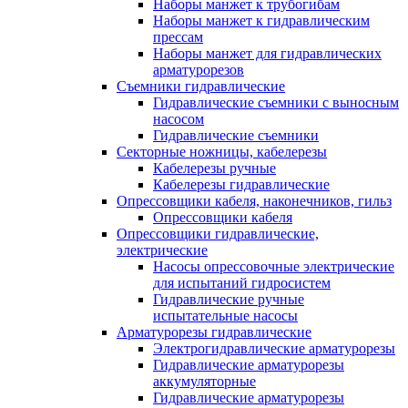
Наборы манжет к трубогибам
Наборы манжет к гидравлическим
прессам
Наборы манжет для гидравлических
арматурорезов
Съемники гидравлические
Гидравлические cъемники с выносным
насосом
Гидравлические съемники
Секторные ножницы, кабелерезы
Кабелерезы ручные
Кабелерезы гидравлические
Опрессовщики кабеля, наконечников, гильз
Опрессовщики кабеля
Опрессовщики гидравлические,
электрические
Насосы опрессовочные электрические
для испытаний гидросистем
Гидравлические ручные
испытательные насосы
Арматурорезы гидравлические
Электрогидравлические арматурорезы
Гидравлические арматурорезы
аккумуляторные
Гидравлические арматурорезы