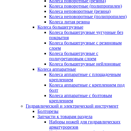
Колеса поворотные (резина)
Колеса поворотные (полипропилен)
Колеса неповоротные (резина)
Колеса неповоротные (полипропилен)
Колеса литая резина
Колеса большегрузные
Колеса большегрузные чугунные без
покрытия
Колеса большегрузные с резиновым
слоем
Колеса большегрузные с
полиуретановым слоем
Колеса большегрузные нейлоновые
Колеса аппаратные
Колеса аппаратные с площадочным
креплением
Колеса аппаратные с креплением под
болт
Колеса аппаратные с болтовым
креплением
Гидравлический и электрический инструмент
Болторезы
Запчасти к товарам раздела
Наборы ножей для гидравлических
арматурорезов