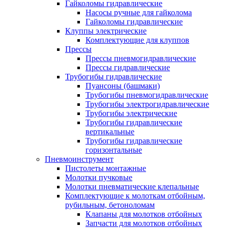
Гайколомы гидравлические
Насосы ручные для гайколома
Гайколомы гидравлические
Клуппы электрические
Комплектующие для клуппов
Прессы
Прессы пневмогидравлические
Прессы гидравлические
Трубогибы гидравлические
Пуансоны (башмаки)
Трубогибы пневмогидравлические
Трубогибы электрогидравлические
Трубогибы электрические
Трубогибы гидравлические
вертикальные
Трубогибы гидравлические
горизонтальные
Пневмоинструмент
Пистолеты монтажные
Молотки пучковые
Молотки пневматические клепальные
Комплектующие к молоткам отбойным,
рубильным, бетоноломам
Клапаны для молотков отбойных
Запчасти для молотков отбойных