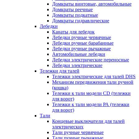
Домкраты винтовые, автомобильные
Домкраты реечные
Домкраты подкатные
Домкраты гидравлические
Лебедки
Канаты для лебедок
Лебедки ручные червячные
Лебедки ручные барабанные
Лебедки ручные рычажные
Автомобильные лебедки
Лебедки электрические переносные
Лебедки электрические
Тележки для талей
Тележки электрические для талей DHS
Механизм передвижения тали ручной
(кошка)
Тележки к тали модели CD (тележки
для ворот)
Тележки к тали модели РА (тележки
для ворот)
Тали
Концевые выключатели для талей
электрических
Тали ручные червячные
Тали ручные рычажные