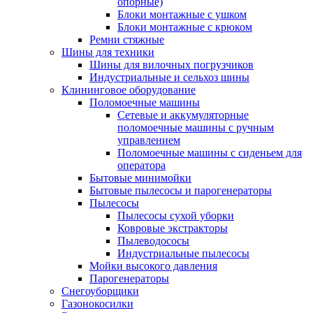
опорные)
Блоки монтажные с ушком
Блоки монтажные с крюком
Ремни стяжные
Шины для техники
Шины для вилочных погрузчиков
Индустриальные и сельхоз шины
Клининговое оборудование
Поломоечные машины
Сетевые и аккумуляторные
поломоечные машины с ручным
управлением
Поломоечные машины с сиденьем для
оператора
Бытовые минимойки
Бытовые пылесосы и парогенераторы
Пылесосы
Пылесосы сухой уборки
Ковровые экстракторы
Пылеводососы
Индустриальные пылесосы
Мойки высокого давления
Парогенераторы
Снегоуборщики
Газонокосилки