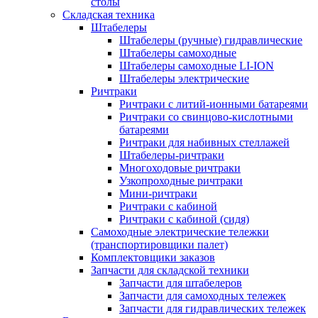
столы
Складская техника
Штабелеры
Штабелеры (ручные) гидравлические
Штабелеры самоходные
Штабелеры самоходные LI-ION
Штабелеры электрические
Ричтраки
Ричтраки с литий-ионными батареями
Ричтраки со свинцово-кислотными
батареями
Ричтраки для набивных стеллажей
Штабелеры-ричтраки
Многоходовые ричтраки
Узкопроходные ричтраки
Мини-ричтраки
Ричтраки с кабиной
Ричтраки с кабиной (сидя)
Самоходные электрические тележки
(транспортировщики палет)
Комплектовщики заказов
Запчасти для складской техники
Запчасти для штабелеров
Запчасти для самоходных тележек
Запчасти для гидравлических тележек