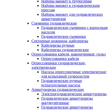
Наборы манжет к трубогибам
Наборы манжет к гидравлическим
прессам
Наборы манжет для гидравлических
арматурорезов
Съемники гидравлические
Гидравлические cъемники с выносным
насосом
Гидравлические съемники
Секторные ножницы, кабелерезы
Кабелерезы ручные
Кабелерезы гидравлические
Опрессовщики кабеля, наконечников, гильз
Опрессовщики кабеля
Опрессовщики гидравлические,
электрические
Насосы опрессовочные электрические
для испытаний гидросистем
Гидравлические ручные
испытательные насосы
Арматурорезы гидравлические
Электрогидравлические арматурорезы
Гидравлические арматурорезы
аккумуляторные
Гидравлические арматурорезы