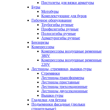
Пистолеты для вязки арматуры
Буры
Мотобуры
Комплектующие для буров
Гибочное оборудование
Трубогибы ручные
Профилегибы ручные
Полосогибы ручные
Арматурогибы ручные
Бензорезы
Компрессоры
Компрессоры воздушные ременные
380V
Компрессоры воздушные ременные
220V
Лестницы, стремянки, вышки-туры
Стремянки
Лестницы-трансформеры
Лестницы приставные
Лестницы трехсекционные
Лестницы двухсекционные
Вышки-туры
Гладилки для бетона
Подъемники фасадные (люльки
строительные)