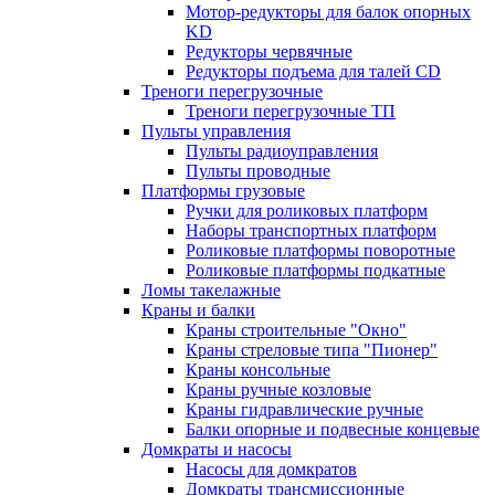
Мотор-редукторы для балок опорных
KD
Редукторы червячные
Редукторы подъема для талей CD
Треноги перегрузочные
Треноги перегрузочные ТП
Пульты управления
Пульты радиоуправления
Пульты проводные
Платформы грузовые
Ручки для роликовых платформ
Наборы транспортных платформ
Роликовые платформы поворотные
Роликовые платформы подкатные
Ломы такелажные
Краны и балки
Краны строительные "Окно"
Краны стреловые типа "Пионер"
Краны консольные
Краны ручные козловые
Краны гидравлические ручные
Балки опорные и подвесные концевые
Домкраты и насосы
Насосы для домкратов
Домкраты трансмиссионные