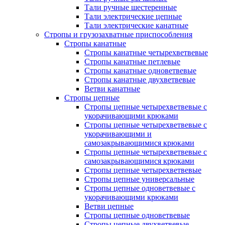
Тали ручные шестеренные
Тали электрические цепные
Тали электрические канатные
Стропы и грузозахватные приспособления
Стропы канатные
Стропы канатные четырехветвевые
Стропы канатные петлевые
Стропы канатные одноветвевые
Стропы канатные двухветвевые
Ветви канатные
Стропы цепные
Стропы цепные четырехветвевые с
укорачивающими крюками
Стропы цепные четырехветвевые с
укорачивающими и
самозакрывающимися крюками
Стропы цепные четырехветвевые с
самозакрывающимися крюками
Стропы цепные четырехветвевые
Стропы цепные универсальные
Стропы цепные одноветвевые с
укорачивающими крюками
Ветви цепные
Стропы цепные одноветвевые
Стропы цепные двухветвевые