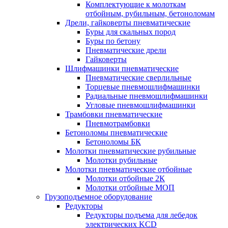
Комплектующие к молоткам
отбойным, рубильным, бетоноломам
Дрели, гайковерты пневматические
Буры для скальных пород
Буры по бетону
Пневматические дрели
Гайковерты
Шлифмашинки пневматические
Пневматические сверлильные
Торцевые пневмошлифмашинки
Радиальные пневмошлифмашинки
Угловые пневмошлифмашинки
Трамбовки пневматические
Пневмотрамбовки
Бетоноломы пневматические
Бетоноломы БК
Молотки пневматические рубильные
Молотки рубильные
Молотки пневматические отбойные
Молотки отбойные 2К
Молотки отбойные МОП
Грузоподъемное оборудование
Редукторы
Редукторы подъема для лебедок
электрических KCD