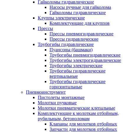
Гайколомы гидравлические
Насосы ручные для гайколома
Гайколомы гидравлические
Клуппы электрические
Комплектующие для клуппов
Прессы
Прессы пневмогидравлические
Прессы гидравлические
Трубогибы гидравлические
Пуансоны (башмаки)
Трубогибы пневмогидравлические
Трубогибы электрогидравлические
Трубогибы электрические
Трубогибы гидравлические
вертикальные
Трубогибы гидравлические
горизонтальные
Пневмоинструмент
Пистолеты монтажные
Молотки пучковые
Молотки пневматические клепальные
Комплектующие к молоткам отбойным,
рубильным, бетоноломам
Клапаны для молотков отбойных
Запчасти для молотков отбойных