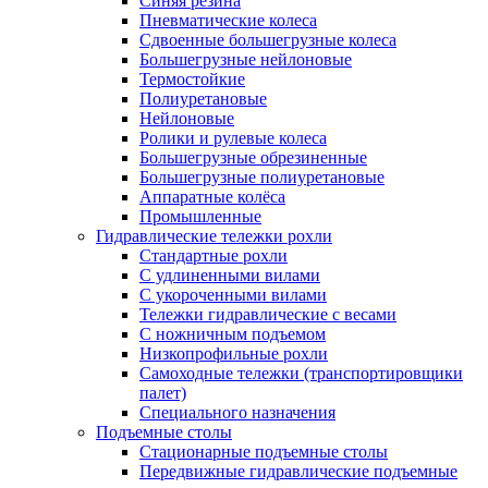
Синяя резина
Пневматические колеса
Сдвоенные большегрузные колеса
Большегрузные нейлоновые
Термостойкие
Полиуретановые
Нейлоновые
Ролики и рулевые колеса
Большегрузные обрезиненные
Большегрузные полиуретановые
Аппаратные колёса
Промышленные
Гидравлические тележки рохли
Стандартные рохли
С удлиненными вилами
С укороченными вилами
Тележки гидравлические с весами
С ножничным подъемом
Низкопрофильные рохли
Самоходные тележки (транспортировщики
палет)
Специального назначения
Подъемные столы
Стационарные подъемные столы
Передвижные гидравлические подъемные