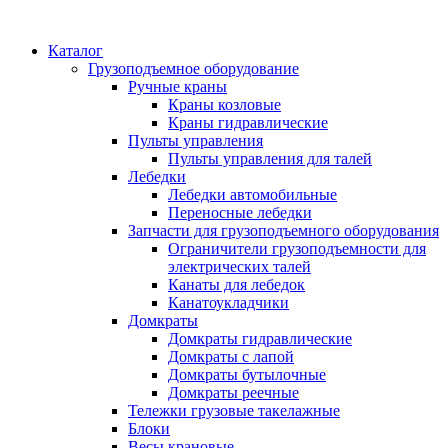
Каталог
Грузоподъемное оборудование
Ручные краны
Краны козловые
Краны гидравлические
Пульты управления
Пульты управления для талей
Лебедки
Лебедки автомобильные
Переносные лебедки
Запчасти для грузоподъемного оборудования
Ограничители грузоподъемности для
электрических талей
Канаты для лебедок
Канатоукладчики
Домкраты
Домкраты гидравлические
Домкраты с лапой
Домкраты бутылочные
Домкраты реечные
Тележки грузовые такелажные
Блоки
Весы крановые