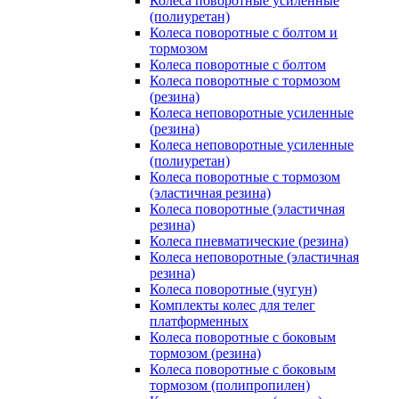
Колеса поворотные усиленные
(полиуретан)
Колеса поворотные с болтом и
тормозом
Колеса поворотные с болтом
Колеса поворотные c тормозом
(резина)
Колеса неповоротные усиленные
(резина)
Колеса неповоротные усиленные
(полиуретан)
Колеса поворотные c тормозом
(эластичная резина)
Колеса поворотные (эластичная
резина)
Колеса пневматические (резина)
Колеса неповоротные (эластичная
резина)
Колеса поворотные (чугун)
Комплекты колес для телег
платформенных
Колеса поворотные c боковым
тормозом (резина)
Колеса поворотные c боковым
тормозом (полипропилен)