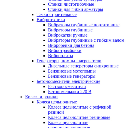
Станки листогибочные
Станки для гибки арматуры
Тачки строительные
Вибротехника
Вибраторы глубинные портативные
Вибраторы глубинные
Виброкатки ручные
Вибраторы глубинные с гибким валом
Виброрейки для бетона
Вибротрамбовки
Виброплиты
Генераторы, помпы, нагреватели
Дизельные генераторы синхронные
Бензиновые мотопомпы
Бензиновые генераторы
Бетоносмесители электрические
Растворосмесители
Бетономешалки 220 В
Колеса и ролики
Колеса цельнолитые
Колеса цельнолитые с рефленой
резиной
Колеса цельнолитые резиновые
Колеса цельнолитые
пенополиуретановые