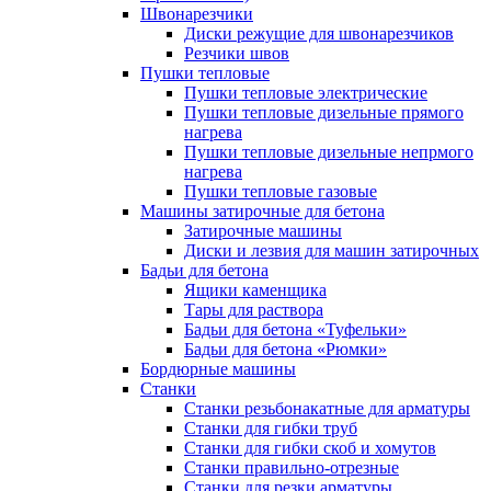
Швонарезчики
Диски режущие для швонарезчиков
Резчики швов
Пушки тепловые
Пушки тепловые электрические
Пушки тепловые дизельные прямого
нагрева
Пушки тепловые дизельные непрмого
нагрева
Пушки тепловые газовые
Машины затирочные для бетона
Затирочные машины
Диски и лезвия для машин затирочных
Бадьи для бетона
Ящики каменщика
Тары для раствора
Бадьи для бетона «Туфельки»
Бадьи для бетона «Рюмки»
Бордюрные машины
Станки
Станки резьбонакатные для арматуры
Станки для гибки труб
Станки для гибки скоб и хомутов
Станки правильно-отрезные
Станки для резки арматуры