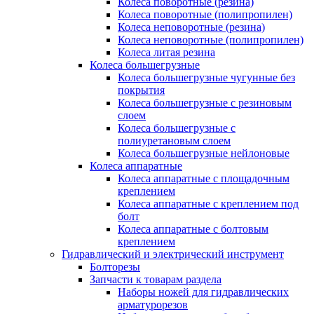
Колеса поворотные (резина)
Колеса поворотные (полипропилен)
Колеса неповоротные (резина)
Колеса неповоротные (полипропилен)
Колеса литая резина
Колеса большегрузные
Колеса большегрузные чугунные без
покрытия
Колеса большегрузные с резиновым
слоем
Колеса большегрузные с
полиуретановым слоем
Колеса большегрузные нейлоновые
Колеса аппаратные
Колеса аппаратные с площадочным
креплением
Колеса аппаратные с креплением под
болт
Колеса аппаратные с болтовым
креплением
Гидравлический и электрический инструмент
Болторезы
Запчасти к товарам раздела
Наборы ножей для гидравлических
арматурорезов