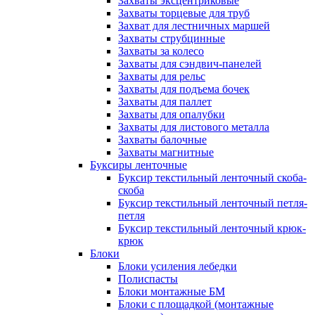
Захваты эксцентриковые
Захваты торцевые для труб
Захват для лестничных маршей
Захваты струбцинные
Захваты за колесо
Захваты для сэндвич-панелей
Захваты для рельс
Захваты для подъема бочек
Захваты для паллет
Захваты для опалубки
Захваты для листового металла
Захваты балочные
Захваты магнитные
Буксиры ленточные
Буксир текстильный ленточный скоба-
скоба
Буксир текстильный ленточный петля-
петля
Буксир текстильный ленточный крюк-
крюк
Блоки
Блоки усиления лебедки
Полиспасты
Блоки монтажные БМ
Блоки с площадкой (монтажные