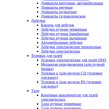
Домкраты винтовые, автомобильные
Домкраты реечные
Домкраты подкатные
Домкраты гидравлические
Лебедки
Канаты для лебедок
Лебедки ручные червячные
Лебедки ручные барабанные
Лебедки ручные рычажные
Автомобильные лебедки
Лебедки электрические переносные
Лебедки электрические
Тележки для талей
Тележки электрические для талей DHS
Механизм передвижения тали ручной
(кошка)
Тележки к тали модели CD (тележки
для ворот)
Тележки к тали модели РА (тележки
для ворот)
Тали
Концевые выключатели для талей
электрических
Тали ручные червячные
Тали ручные рычажные