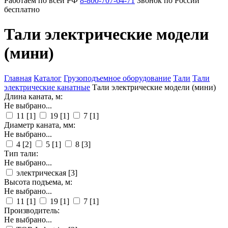
Работаем по всей РФ
8-800-707-64-71
Звонок по России
бесплатно
Тали электрические модели
(мини)
Главная
Каталог
Грузоподъемное оборудование
Тали
Тали
электрические канатные
Тали электрические модели (мини)
Длина каната, м:
Не выбрано...
11
[1]
19
[1]
7
[1]
Диаметр каната, мм:
Не выбрано...
4
[2]
5
[1]
8
[3]
Тип тали:
Не выбрано...
электрическая
[3]
Высота подъема, м:
Не выбрано...
11
[1]
19
[1]
7
[1]
Производитель:
Не выбрано...