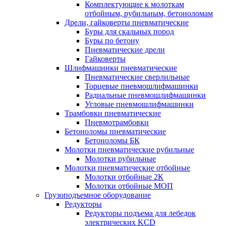
Комплектующие к молоткам
отбойным, рубильным, бетоноломам
Дрели, гайковерты пневматические
Буры для скальных пород
Буры по бетону
Пневматические дрели
Гайковерты
Шлифмашинки пневматические
Пневматические сверлильные
Торцевые пневмошлифмашинки
Радиальные пневмошлифмашинки
Угловые пневмошлифмашинки
Трамбовки пневматические
Пневмотрамбовки
Бетоноломы пневматические
Бетоноломы БК
Молотки пневматические рубильные
Молотки рубильные
Молотки пневматические отбойные
Молотки отбойные 2К
Молотки отбойные МОП
Грузоподъемное оборудование
Редукторы
Редукторы подъема для лебедок
электрических KCD