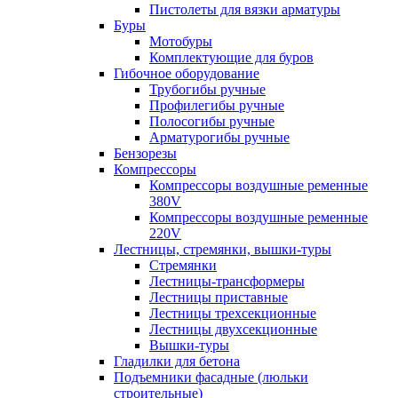
Пистолеты для вязки арматуры
Буры
Мотобуры
Комплектующие для буров
Гибочное оборудование
Трубогибы ручные
Профилегибы ручные
Полосогибы ручные
Арматурогибы ручные
Бензорезы
Компрессоры
Компрессоры воздушные ременные
380V
Компрессоры воздушные ременные
220V
Лестницы, стремянки, вышки-туры
Стремянки
Лестницы-трансформеры
Лестницы приставные
Лестницы трехсекционные
Лестницы двухсекционные
Вышки-туры
Гладилки для бетона
Подъемники фасадные (люльки
строительные)