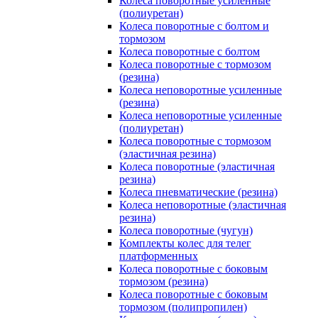
Колеса поворотные усиленные
(полиуретан)
Колеса поворотные с болтом и
тормозом
Колеса поворотные с болтом
Колеса поворотные c тормозом
(резина)
Колеса неповоротные усиленные
(резина)
Колеса неповоротные усиленные
(полиуретан)
Колеса поворотные c тормозом
(эластичная резина)
Колеса поворотные (эластичная
резина)
Колеса пневматические (резина)
Колеса неповоротные (эластичная
резина)
Колеса поворотные (чугун)
Комплекты колес для телег
платформенных
Колеса поворотные c боковым
тормозом (резина)
Колеса поворотные c боковым
тормозом (полипропилен)