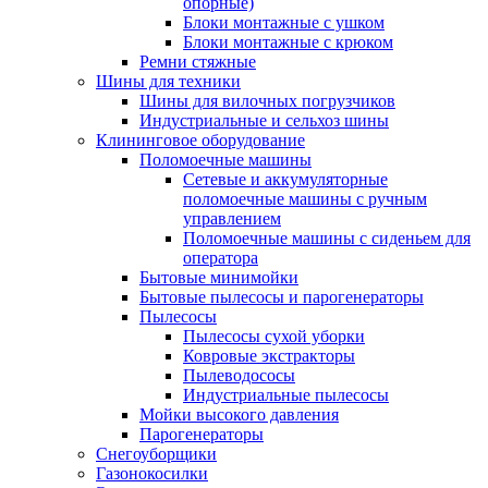
опорные)
Блоки монтажные с ушком
Блоки монтажные с крюком
Ремни стяжные
Шины для техники
Шины для вилочных погрузчиков
Индустриальные и сельхоз шины
Клининговое оборудование
Поломоечные машины
Сетевые и аккумуляторные
поломоечные машины с ручным
управлением
Поломоечные машины с сиденьем для
оператора
Бытовые минимойки
Бытовые пылесосы и парогенераторы
Пылесосы
Пылесосы сухой уборки
Ковровые экстракторы
Пылеводососы
Индустриальные пылесосы
Мойки высокого давления
Парогенераторы
Снегоуборщики
Газонокосилки