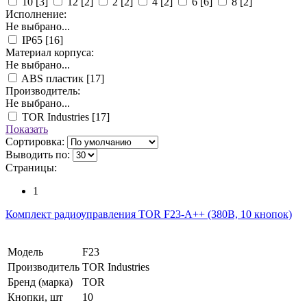
10
[3]
12
[2]
2
[2]
4
[2]
6
[6]
8
[2]
Исполнение:
Не выбрано...
IP65
[16]
Материал корпуса:
Не выбрано...
ABS пластик
[17]
Производитель:
Не выбрано...
TOR Industries
[17]
Показать
Сортировка:
Выводить по:
Страницы:
1
Комплект радиоуправления TOR F23-A++ (380В, 10 кнопок)
Модель
F23
Производитель
TOR Industries
Бренд (марка)
TOR
Кнопки, шт
10