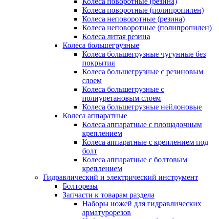
Колеса поворотные (резина)
Колеса поворотные (полипропилен)
Колеса неповоротные (резина)
Колеса неповоротные (полипропилен)
Колеса литая резина
Колеса большегрузные
Колеса большегрузные чугунные без
покрытия
Колеса большегрузные с резиновым
слоем
Колеса большегрузные с
полиуретановым слоем
Колеса большегрузные нейлоновые
Колеса аппаратные
Колеса аппаратные с площадочным
креплением
Колеса аппаратные с креплением под
болт
Колеса аппаратные с болтовым
креплением
Гидравлический и электрический инструмент
Болторезы
Запчасти к товарам раздела
Наборы ножей для гидравлических
арматурорезов