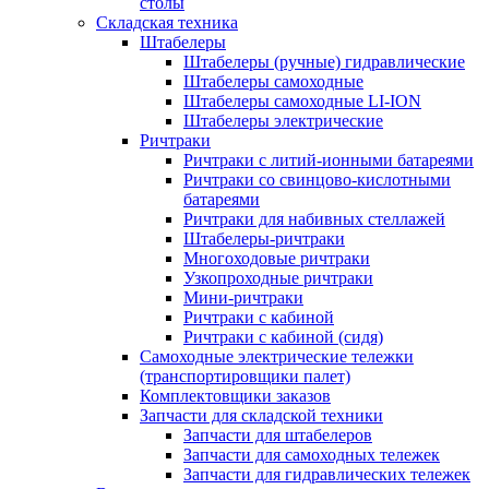
столы
Складская техника
Штабелеры
Штабелеры (ручные) гидравлические
Штабелеры самоходные
Штабелеры самоходные LI-ION
Штабелеры электрические
Ричтраки
Ричтраки с литий-ионными батареями
Ричтраки со свинцово-кислотными
батареями
Ричтраки для набивных стеллажей
Штабелеры-ричтраки
Многоходовые ричтраки
Узкопроходные ричтраки
Мини-ричтраки
Ричтраки с кабиной
Ричтраки с кабиной (сидя)
Самоходные электрические тележки
(транспортировщики палет)
Комплектовщики заказов
Запчасти для складской техники
Запчасти для штабелеров
Запчасти для самоходных тележек
Запчасти для гидравлических тележек