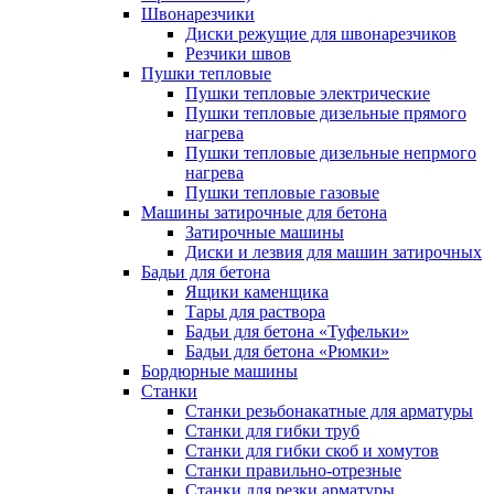
Швонарезчики
Диски режущие для швонарезчиков
Резчики швов
Пушки тепловые
Пушки тепловые электрические
Пушки тепловые дизельные прямого
нагрева
Пушки тепловые дизельные непрмого
нагрева
Пушки тепловые газовые
Машины затирочные для бетона
Затирочные машины
Диски и лезвия для машин затирочных
Бадьи для бетона
Ящики каменщика
Тары для раствора
Бадьи для бетона «Туфельки»
Бадьи для бетона «Рюмки»
Бордюрные машины
Станки
Станки резьбонакатные для арматуры
Станки для гибки труб
Станки для гибки скоб и хомутов
Станки правильно-отрезные
Станки для резки арматуры