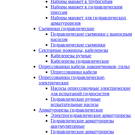
Наборы манжет к трубогибам
Наборы манжет к гидравлическим
прессам
Наборы манжет для гидравлических
арматурорезов
Съемники гидравлические
Гидравлические cъемники с выносным
насосом
Гидравлические съемники
Секторные ножницы, кабелерезы
Кабелерезы ручные
Кабелерезы гидравлические
Опрессовщики кабеля, наконечников, гильз
Опрессовщики кабеля
Опрессовщики гидравлические,
электрические
Насосы опрессовочные электрические
для испытаний гидросистем
Гидравлические ручные
испытательные насосы
Арматурорезы гидравлические
Электрогидравлические арматурорезы
Гидравлические арматурорезы
аккумуляторные
Гидравлические арматурорезы