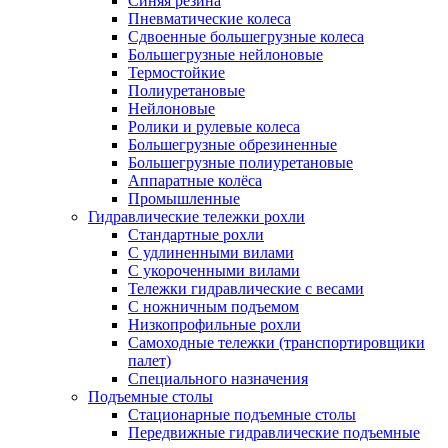
Синяя резина
Пневматические колеса
Сдвоенные большегрузные колеса
Большегрузные нейлоновые
Термостойкие
Полиуретановые
Нейлоновые
Ролики и рулевые колеса
Большегрузные обрезиненные
Большегрузные полиуретановые
Аппаратные колёса
Промышленные
Гидравлические тележки рохли
Стандартные рохли
С удлиненными вилами
С укороченными вилами
Тележки гидравлические с весами
С ножничным подъемом
Низкопрофильные рохли
Самоходные тележки (транспортировщики
палет)
Специального назначения
Подъемные столы
Стационарные подъемные столы
Передвижные гидравлические подъемные