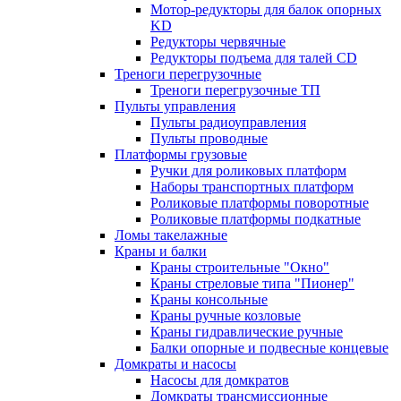
Мотор-редукторы для балок опорных
KD
Редукторы червячные
Редукторы подъема для талей CD
Треноги перегрузочные
Треноги перегрузочные ТП
Пульты управления
Пульты радиоуправления
Пульты проводные
Платформы грузовые
Ручки для роликовых платформ
Наборы транспортных платформ
Роликовые платформы поворотные
Роликовые платформы подкатные
Ломы такелажные
Краны и балки
Краны строительные "Окно"
Краны стреловые типа "Пионер"
Краны консольные
Краны ручные козловые
Краны гидравлические ручные
Балки опорные и подвесные концевые
Домкраты и насосы
Насосы для домкратов
Домкраты трансмиссионные