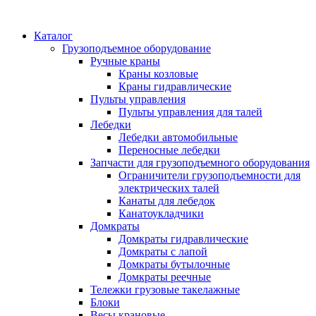
Каталог
Грузоподъемное оборудование
Ручные краны
Краны козловые
Краны гидравлические
Пульты управления
Пульты управления для талей
Лебедки
Лебедки автомобильные
Переносные лебедки
Запчасти для грузоподъемного оборудования
Ограничители грузоподъемности для
электрических талей
Канаты для лебедок
Канатоукладчики
Домкраты
Домкраты гидравлические
Домкраты с лапой
Домкраты бутылочные
Домкраты реечные
Тележки грузовые такелажные
Блоки
Весы крановые