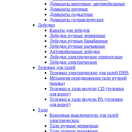
Домкраты винтовые, автомобильные
Домкраты реечные
Домкраты подкатные
Домкраты гидравлические
Лебедки
Канаты для лебедок
Лебедки ручные червячные
Лебедки ручные барабанные
Лебедки ручные рычажные
Автомобильные лебедки
Лебедки электрические переносные
Лебедки электрические
Тележки для талей
Тележки электрические для талей DHS
Механизм передвижения тали ручной
(кошка)
Тележки к тали модели CD (тележки
для ворот)
Тележки к тали модели РА (тележки
для ворот)
Тали
Концевые выключатели для талей
электрических
Тали ручные червячные
Тали ручные рычажные