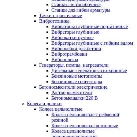
Станки листогибочные
Станки для гибки арматуры
Тачки строительные
Вибротехника
Вибраторы глубинные портативные
Вибраторы глубинные
Виброкатки ручные
Вибраторы глубинные с гибким валом
Виброрейки для бетона
Вибротрамбовки
Виброплиты
Генераторы, помпы, нагреватели
Дизельные генераторы синхронные
Бензиновые мотопомпы
Бензиновые генераторы
Бетоносмесители электрические
Растворосмесители
Бетономешалки 220 В
Колеса и ролики
Колеса цельнолитые
Колеса цельнолитые с рефленой
резиной
Колеса цельнолитые резиновые
Колеса цельнолитые
пенополиуретановые