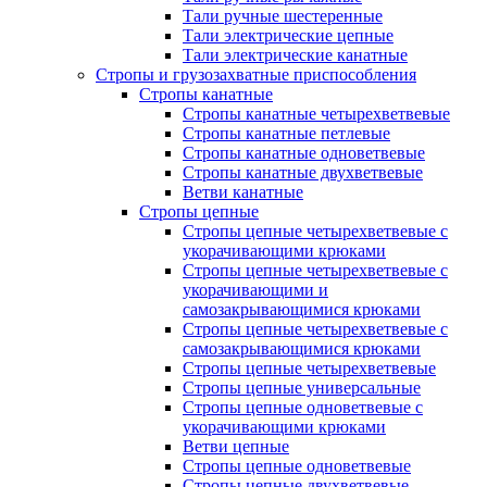
Тали ручные шестеренные
Тали электрические цепные
Тали электрические канатные
Стропы и грузозахватные приспособления
Стропы канатные
Стропы канатные четырехветвевые
Стропы канатные петлевые
Стропы канатные одноветвевые
Стропы канатные двухветвевые
Ветви канатные
Стропы цепные
Стропы цепные четырехветвевые с
укорачивающими крюками
Стропы цепные четырехветвевые с
укорачивающими и
самозакрывающимися крюками
Стропы цепные четырехветвевые с
самозакрывающимися крюками
Стропы цепные четырехветвевые
Стропы цепные универсальные
Стропы цепные одноветвевые с
укорачивающими крюками
Ветви цепные
Стропы цепные одноветвевые
Стропы цепные двухветвевые