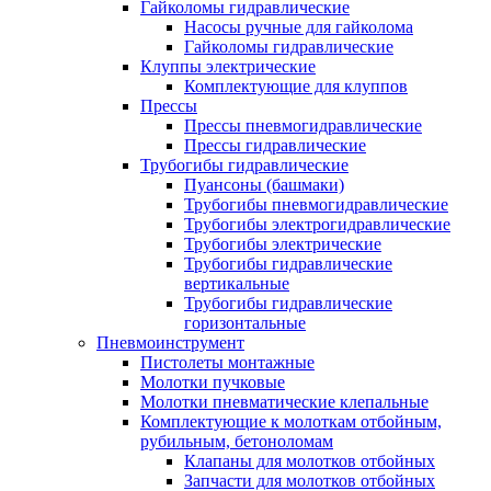
Гайколомы гидравлические
Насосы ручные для гайколома
Гайколомы гидравлические
Клуппы электрические
Комплектующие для клуппов
Прессы
Прессы пневмогидравлические
Прессы гидравлические
Трубогибы гидравлические
Пуансоны (башмаки)
Трубогибы пневмогидравлические
Трубогибы электрогидравлические
Трубогибы электрические
Трубогибы гидравлические
вертикальные
Трубогибы гидравлические
горизонтальные
Пневмоинструмент
Пистолеты монтажные
Молотки пучковые
Молотки пневматические клепальные
Комплектующие к молоткам отбойным,
рубильным, бетоноломам
Клапаны для молотков отбойных
Запчасти для молотков отбойных