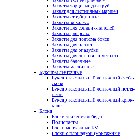
Захваты эксцентриковые
Захваты торцевые для труб
Захват для лестничных маршей
Захваты струбцинные
Захваты за колесо
Захваты для сэндвич-панелей
Захваты для рельс
Захваты для подъема бочек
Захваты для паллет
Захваты для опалубки
Захваты для листового металла
Захваты балочные
Захваты магнитные
Буксиры ленточные
Буксир текстильный ленточный скоба-
скоба
Буксир текстильный ленточный петля-
петля
Буксир текстильный ленточный крюк-
крюк
Блоки
Блоки усиления лебедки
Полиспасты
Блоки монтажные БМ
Блоки с площадкой (монтажные