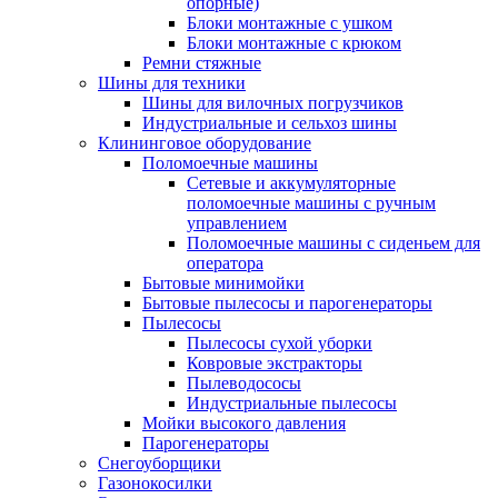
опорные)
Блоки монтажные с ушком
Блоки монтажные с крюком
Ремни стяжные
Шины для техники
Шины для вилочных погрузчиков
Индустриальные и сельхоз шины
Клининговое оборудование
Поломоечные машины
Сетевые и аккумуляторные
поломоечные машины с ручным
управлением
Поломоечные машины с сиденьем для
оператора
Бытовые минимойки
Бытовые пылесосы и парогенераторы
Пылесосы
Пылесосы сухой уборки
Ковровые экстракторы
Пылеводососы
Индустриальные пылесосы
Мойки высокого давления
Парогенераторы
Снегоуборщики
Газонокосилки