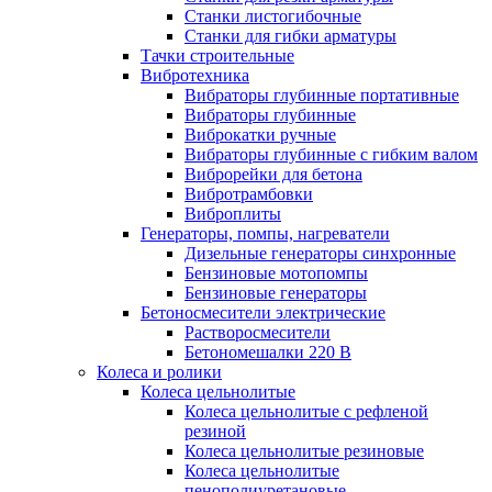
Станки листогибочные
Станки для гибки арматуры
Тачки строительные
Вибротехника
Вибраторы глубинные портативные
Вибраторы глубинные
Виброкатки ручные
Вибраторы глубинные с гибким валом
Виброрейки для бетона
Вибротрамбовки
Виброплиты
Генераторы, помпы, нагреватели
Дизельные генераторы синхронные
Бензиновые мотопомпы
Бензиновые генераторы
Бетоносмесители электрические
Растворосмесители
Бетономешалки 220 В
Колеса и ролики
Колеса цельнолитые
Колеса цельнолитые с рефленой
резиной
Колеса цельнолитые резиновые
Колеса цельнолитые
пенополиуретановые