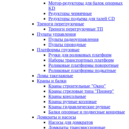
Мотор-редукторы для балок опорных
KD
Редукторы червячные
Редукторы подъема для талей CD
Треноги перегрузочные
Треноги перегрузочные ТП
Пульты управления
Пульты радиоуправления
Пульты проводные
Платформы грузовые
Ручки для роликовых платформ
Наборы транспортных платформ
Роликовые платформы поворотные
Роликовые платформы подкатные
Ломы такелажные
Краны и балки
Краны строительные "Окно"
Краны стреловые типа "Пионер"
Краны консольные
Краны ручные козловые
Краны гидравлические ручные
Балки опорные и подвесные концевые
Домкраты и насосы
Насосы для домкратов
Домкраты трансмиссионные