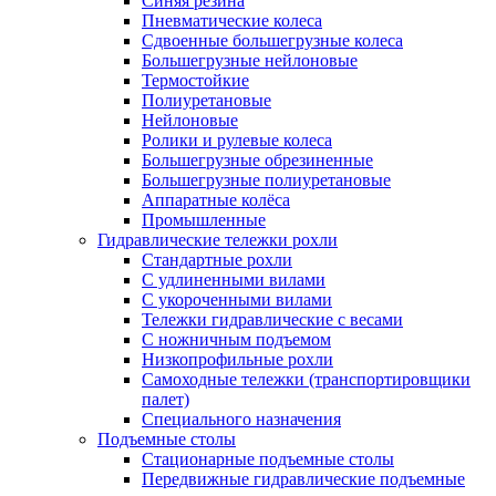
Синяя резина
Пневматические колеса
Сдвоенные большегрузные колеса
Большегрузные нейлоновые
Термостойкие
Полиуретановые
Нейлоновые
Ролики и рулевые колеса
Большегрузные обрезиненные
Большегрузные полиуретановые
Аппаратные колёса
Промышленные
Гидравлические тележки рохли
Стандартные рохли
С удлиненными вилами
С укороченными вилами
Тележки гидравлические с весами
С ножничным подъемом
Низкопрофильные рохли
Самоходные тележки (транспортировщики
палет)
Специального назначения
Подъемные столы
Стационарные подъемные столы
Передвижные гидравлические подъемные