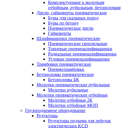
Комплектующие к молоткам
отбойным, рубильным, бетоноломам
Дрели, гайковерты пневматические
Буры для скальных пород
Буры по бетону
Пневматические дрели
Гайковерты
Шлифмашинки пневматические
Пневматические сверлильные
Торцевые пневмошлифмашинки
Радиальные пневмошлифмашинки
Угловые пневмошлифмашинки
Трамбовки пневматические
Пневмотрамбовки
Бетоноломы пневматические
Бетоноломы БК
Молотки пневматические рубильные
Молотки рубильные
Молотки пневматические отбойные
Молотки отбойные 2К
Молотки отбойные МОП
Грузоподъемное оборудование
Редукторы
Редукторы подъема для лебедок
электрических KCD