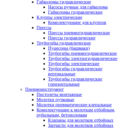
Гайколомы гидравлические
Насосы ручные для гайколома
Гайколомы гидравлические
Клуппы электрические
Комплектующие для клуппов
Прессы
Прессы пневмогидравлические
Прессы гидравлические
Трубогибы гидравлические
Пуансоны (башмаки)
Трубогибы пневмогидравлические
Трубогибы электрогидравлические
Трубогибы электрические
Трубогибы гидравлические
вертикальные
Трубогибы гидравлические
горизонтальные
Пневмоинструмент
Пистолеты монтажные
Молотки пучковые
Молотки пневматические клепальные
Комплектующие к молоткам отбойным,
рубильным, бетоноломам
Клапаны для молотков отбойных
Запчасти для молотков отбойных