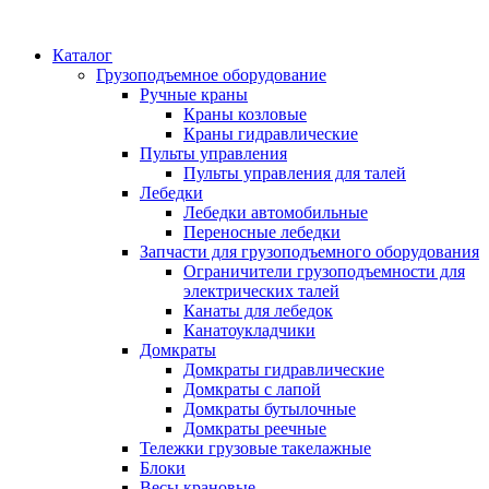
Каталог
Грузоподъемное оборудование
Ручные краны
Краны козловые
Краны гидравлические
Пульты управления
Пульты управления для талей
Лебедки
Лебедки автомобильные
Переносные лебедки
Запчасти для грузоподъемного оборудования
Ограничители грузоподъемности для
электрических талей
Канаты для лебедок
Канатоукладчики
Домкраты
Домкраты гидравлические
Домкраты с лапой
Домкраты бутылочные
Домкраты реечные
Тележки грузовые такелажные
Блоки
Весы крановые