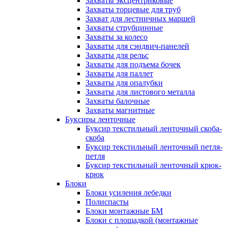
Захваты эксцентриковые
Захваты торцевые для труб
Захват для лестничных маршей
Захваты струбцинные
Захваты за колесо
Захваты для сэндвич-панелей
Захваты для рельс
Захваты для подъема бочек
Захваты для паллет
Захваты для опалубки
Захваты для листового металла
Захваты балочные
Захваты магнитные
Буксиры ленточные
Буксир текстильный ленточный скоба-
скоба
Буксир текстильный ленточный петля-
петля
Буксир текстильный ленточный крюк-
крюк
Блоки
Блоки усиления лебедки
Полиспасты
Блоки монтажные БМ
Блоки с площадкой (монтажные