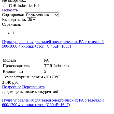
Не выбрано...
TOR Industries
[6]
Показать
Сортировка:
Выводить по:
Страницы:
1
Пульт управления для талей электрических PA с тележкой
500/1000 4 кнопки+стоп (С 45uF+16uF)
Модель
РА
Производитель
TOR Industries
Кнопки, шт
5
Температурный режим
-20+70°С
3 140 руб.
Подробнее
Перезвонить
Дадим цены ниже конкурентов!
Пульт управления для талей электрических PA с тележкой
600/1200 4 кнопки+стоп (С80uF+16uF)