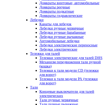
Домкраты винтовые, автомобильные
Домкраты реечные
Домкраты подкатные
Домкраты гидравлические
Лебедки
Канаты для лебедок
Лебедки ручные червячные
Лебедки ручные барабанные
Лебедки ручные рычажные
Автомобильные лебедки
Лебедки электрические переносные
Лебедки электрические
Тележки для талей
Тележки электрические для талей DHS
Механизм передвижения тали ручной
(кошка)
Тележки к тали модели CD (тележки
для ворот)
Тележки к тали модели РА (тележки
для ворот)
Тали
Концевые выключатели для талей
электрических
Тали ручные червячные
Тали ручные рычажные