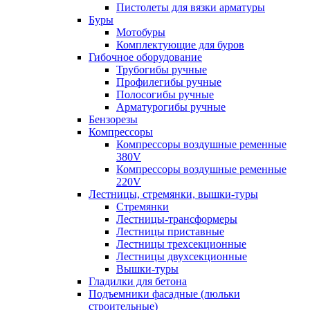
Пистолеты для вязки арматуры
Буры
Мотобуры
Комплектующие для буров
Гибочное оборудование
Трубогибы ручные
Профилегибы ручные
Полосогибы ручные
Арматурогибы ручные
Бензорезы
Компрессоры
Компрессоры воздушные ременные
380V
Компрессоры воздушные ременные
220V
Лестницы, стремянки, вышки-туры
Стремянки
Лестницы-трансформеры
Лестницы приставные
Лестницы трехсекционные
Лестницы двухсекционные
Вышки-туры
Гладилки для бетона
Подъемники фасадные (люльки
строительные)