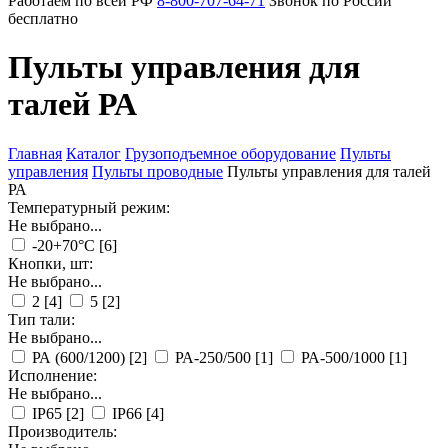
Работаем по всей РФ
8-800-707-64-71
Звонок по России
бесплатно
Пульты управления для
талей РА
Главная
Каталог
Грузоподъемное оборудование
Пульты
управления
Пульты проводные
Пульты управления для талей
РА
Температурный режим:
Не выбрано...
-20+70°С
[6]
Кнопки, шт:
Не выбрано...
2
[4]
5
[2]
Тип тали:
Не выбрано...
РА (600/1200)
[2]
РА-250/500
[1]
РА-500/1000
[1]
Исполнение:
Не выбрано...
IP65
[2]
IP66
[4]
Производитель: