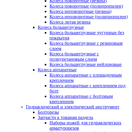
Колеса поворотные (резина)
Колеса поворотные (полипропилен)
Колеса неповоротные (резина)
Колеса неповоротные (полипропилен)
Колеса литая резина
Колеса большегрузные
Колеса большегрузные чугунные без
покрытия
Колеса большегрузные с резиновым
слоем
Колеса большегрузные с
полиуретановым слоем
Колеса большегрузные нейлоновые
Колеса аппаратные
Колеса аппаратные с площадочным
креплением
Колеса аппаратные с креплением под
болт
Колеса аппаратные с болтовым
креплением
Гидравлический и электрический инструмент
Болторезы
Запчасти к товарам раздела
Наборы ножей для гидравлических
арматурорезов