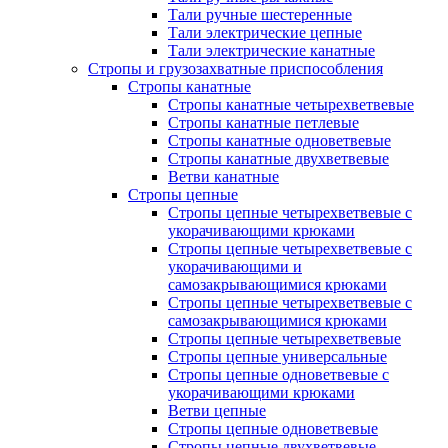
Тали ручные шестеренные
Тали электрические цепные
Тали электрические канатные
Стропы и грузозахватные приспособления
Стропы канатные
Стропы канатные четырехветвевые
Стропы канатные петлевые
Стропы канатные одноветвевые
Стропы канатные двухветвевые
Ветви канатные
Стропы цепные
Стропы цепные четырехветвевые с
укорачивающими крюками
Стропы цепные четырехветвевые с
укорачивающими и
самозакрывающимися крюками
Стропы цепные четырехветвевые с
самозакрывающимися крюками
Стропы цепные четырехветвевые
Стропы цепные универсальные
Стропы цепные одноветвевые с
укорачивающими крюками
Ветви цепные
Стропы цепные одноветвевые
Стропы цепные двухветвевые