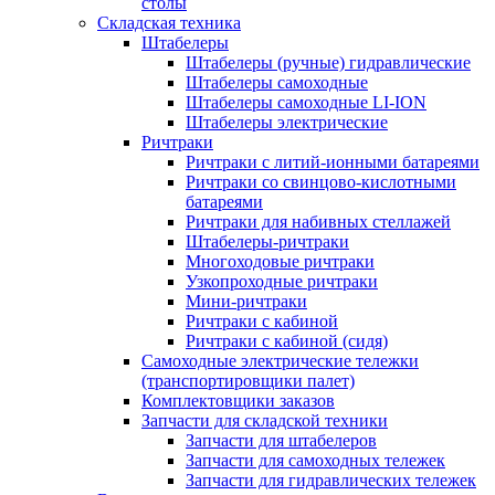
столы
Складская техника
Штабелеры
Штабелеры (ручные) гидравлические
Штабелеры самоходные
Штабелеры самоходные LI-ION
Штабелеры электрические
Ричтраки
Ричтраки с литий-ионными батареями
Ричтраки со свинцово-кислотными
батареями
Ричтраки для набивных стеллажей
Штабелеры-ричтраки
Многоходовые ричтраки
Узкопроходные ричтраки
Мини-ричтраки
Ричтраки с кабиной
Ричтраки с кабиной (сидя)
Самоходные электрические тележки
(транспортировщики палет)
Комплектовщики заказов
Запчасти для складской техники
Запчасти для штабелеров
Запчасти для самоходных тележек
Запчасти для гидравлических тележек