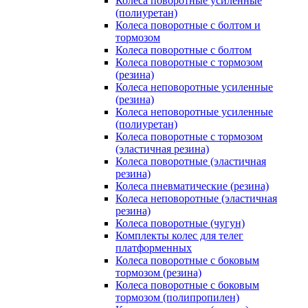
Колеса поворотные усиленные
(полиуретан)
Колеса поворотные с болтом и
тормозом
Колеса поворотные с болтом
Колеса поворотные c тормозом
(резина)
Колеса неповоротные усиленные
(резина)
Колеса неповоротные усиленные
(полиуретан)
Колеса поворотные c тормозом
(эластичная резина)
Колеса поворотные (эластичная
резина)
Колеса пневматические (резина)
Колеса неповоротные (эластичная
резина)
Колеса поворотные (чугун)
Комплекты колес для телег
платформенных
Колеса поворотные c боковым
тормозом (резина)
Колеса поворотные c боковым
тормозом (полипропилен)