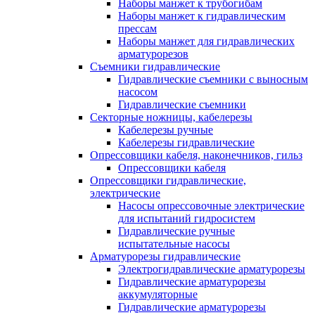
Наборы манжет к трубогибам
Наборы манжет к гидравлическим
прессам
Наборы манжет для гидравлических
арматурорезов
Съемники гидравлические
Гидравлические cъемники с выносным
насосом
Гидравлические съемники
Секторные ножницы, кабелерезы
Кабелерезы ручные
Кабелерезы гидравлические
Опрессовщики кабеля, наконечников, гильз
Опрессовщики кабеля
Опрессовщики гидравлические,
электрические
Насосы опрессовочные электрические
для испытаний гидросистем
Гидравлические ручные
испытательные насосы
Арматурорезы гидравлические
Электрогидравлические арматурорезы
Гидравлические арматурорезы
аккумуляторные
Гидравлические арматурорезы