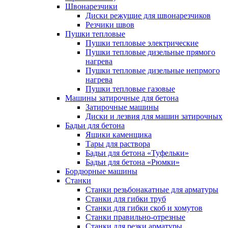
Швонарезчики
Диски режущие для швонарезчиков
Резчики швов
Пушки тепловые
Пушки тепловые электрические
Пушки тепловые дизельные прямого
нагрева
Пушки тепловые дизельные непрмого
нагрева
Пушки тепловые газовые
Машины затирочные для бетона
Затирочные машины
Диски и лезвия для машин затирочных
Бадьи для бетона
Ящики каменщика
Тары для раствора
Бадьи для бетона «Туфельки»
Бадьи для бетона «Рюмки»
Бордюрные машины
Станки
Станки резьбонакатные для арматуры
Станки для гибки труб
Станки для гибки скоб и хомутов
Станки правильно-отрезные
Станки для резки арматуры