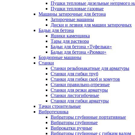
Пушки тепловые дизельные непрмого н
Пушки тепловые газовые
Машины затирочные для бетона
Затирочные машины
Диски и лезвия для машин затирочных
Бадьи для бетона
Ящики каменщика
Тары для раствора
Бадьи для бетона «Туфельки»
Бадьи для бетона «Рюмки»
Бордюрные машины
Станки
Станки резьбонакатные для арматуры
Станки для гибки труб
Станки для гибки скоб и хомутов
Станки правильно-отрезные
Станки для резки арматуры
Станки листогибочные
Станки для гибки арматуры
Тачки строительные
Вибротехника
Вибраторы глубинные портативные
Вибраторы глубинные
Виброкатки ручные
Вибраторы глубинные с гибким валом