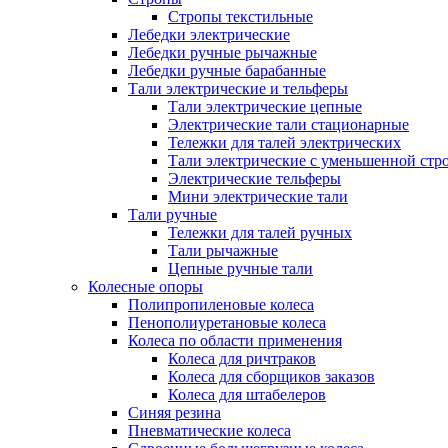
Стропы текстильные
Лебедки электрические
Лебедки ручные рычажные
Лебедки ручные барабанные
Тали электрические и тельферы
Тали электрические цепные
Электрические тали стационарные
Тележки для талей электрических
Тали электрические с уменьшенной стр
Электрические тельферы
Мини электрические тали
Тали ручные
Тележки для талей ручных
Тали рычажные
Цепные ручные тали
Колесные опоры
Полипропиленовые колеса
Пенополиуретановые колеса
Колеса по области применения
Колеса для ричтраков
Колеса для сборщиков заказов
Колеса для штабелеров
Синяя резина
Пневматические колеса