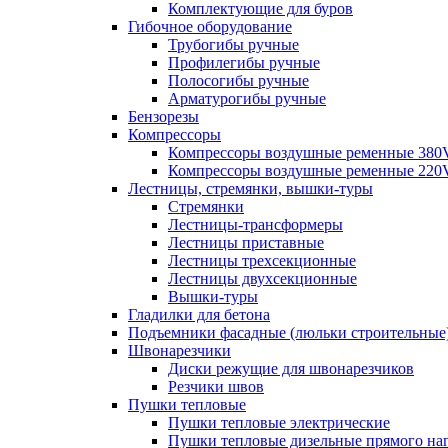
Комплектующие для буров
Гибочное оборудование
Трубогибы ручные
Профилегибы ручные
Полосогибы ручные
Арматурогибы ручные
Бензорезы
Компрессоры
Компрессоры воздушные ременные 380
Компрессоры воздушные ременные 220
Лестницы, стремянки, вышки-туры
Стремянки
Лестницы-трансформеры
Лестницы приставные
Лестницы трехсекционные
Лестницы двухсекционные
Вышки-туры
Гладилки для бетона
Подъемники фасадные (люльки строительные
Швонарезчики
Диски режущие для швонарезчиков
Резчики швов
Пушки тепловые
Пушки тепловые электрические
Пушки тепловые дизельные прямого на