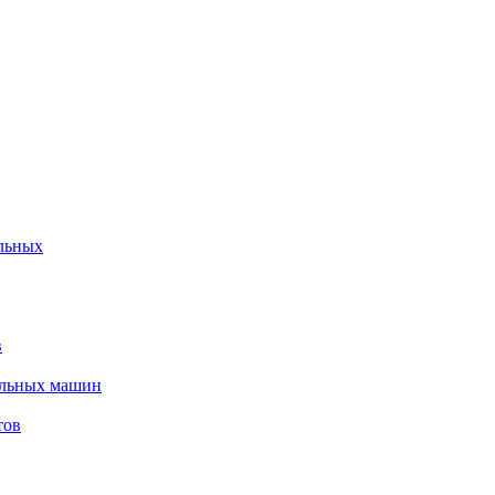
льных
в
альных машин
тов