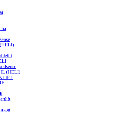
ai
cha
sense
(HELI)
lelift
ELI
odsense
HL (HELI)
OXLIFT
RF
ft
tlift
чиков