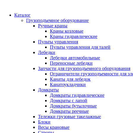
Каталог
Грузоподъемное оборудование
Ручные краны
Краны козловые
Краны гидравлические
Пульты управления
Пульты управления для талей
Лебедки
Лебедки автомобильные
Переносные лебедки
Запчасти для грузоподъемного оборудования
Ограничители грузоподъемности для эл
Канаты для лебедок
Канатоукладчики
Домкраты
Домкраты гидравлические
Домкраты с лапой
Домкраты бутылочные
Домкраты реечные
Тележки грузовые такелажные
Блоки
Весы крановые
Стропы