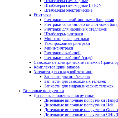
Штабелеры самоходные
Штабелеры самоходные LI-ION
Штабелеры электрические
Ричтраки
Ричтраки с литий-ионными батареями
Ричтраки со свинцово-кислотными бат
Ричтраки для набивных стеллажей
Штабелеры-ричтраки
Многоходовые ричтраки
Узкопроходные ричтраки
Мини-ричтраки
Ричтраки с кабиной
Ричтраки с кабиной (сидя)
Самоходные электрические тележки (транспо
Комплектовщики заказов
Запчасти для складской техники
Запчасти для штабелеров
Запчасти для самоходных тележек
Запчасти для гидравлических тележек
Вилочные погрузчики
Дизельные вилочные погрузчики
Дизельные вилочные погрузчики Hangc
Дизельные вилочные погрузчики Heli
Дизельные вилочные погрузчики Goods
Дизельные вилочные погрузчики CHL (