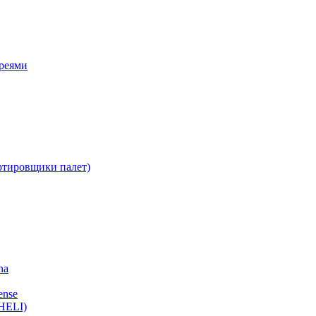
ареями
ртировщики палет)
ha
ense
HELI)