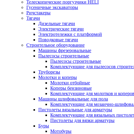
Телескопические поргузчики HELI
Гусеничные экскаваторы
Ричстакеры
Тягачи
Дизельные тягачи
Электрические тягачи
Электротележки с платформой
Поводковые тягачи
Строительное оборудование
Машины фрезеровальные
Пылесосы строительные
Пылесосы строительные
Комплектующие для пылесосов строите
Труборезы
Молотки и коперы
Молотки отбойные
Коперы бензиновые
Комплектующие для молотков и коперо
Машины шлифовальные для пола
Комплектующие для мозаично-шлифов
Пистолеты вязальные для арматуры
Комплектующие для вязальных пистоле
Пистолеты для вязки арматуры
Буры
Мотобуры