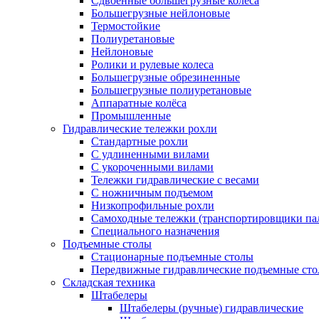
Сдвоенные большегрузные колеса
Большегрузные нейлоновые
Термостойкие
Полиуретановые
Нейлоновые
Ролики и рулевые колеса
Большегрузные обрезиненные
Большегрузные полиуретановые
Аппаратные колёса
Промышленные
Гидравлические тележки рохли
Стандартные рохли
С удлиненными вилами
С укороченными вилами
Тележки гидравлические с весами
С ножничным подъемом
Низкопрофильные рохли
Самоходные тележки (транспортировщики па
Специального назначения
Подъемные столы
Стационарные подъемные столы
Передвижные гидравлические подъемные ст
Складская техника
Штабелеры
Штабелеры (ручные) гидравлические