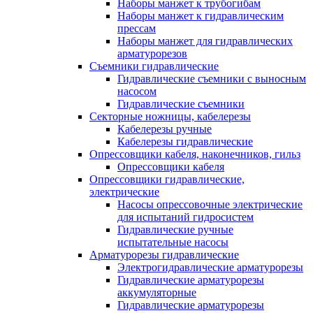
Наборы манжет к трубогибам
Наборы манжет к гидравлическим
прессам
Наборы манжет для гидравлических
арматурорезов
Съемники гидравлические
Гидравлические cъемники с выносным
насосом
Гидравлические съемники
Секторные ножницы, кабелерезы
Кабелерезы ручные
Кабелерезы гидравлические
Опрессовщики кабеля, наконечников, гильз
Опрессовщики кабеля
Опрессовщики гидравлические,
электрические
Насосы опрессовочные электрические
для испытаний гидросистем
Гидравлические ручные
испытательные насосы
Арматурорезы гидравлические
Электрогидравлические арматурорезы
Гидравлические арматурорезы
аккумуляторные
Гидравлические арматурорезы