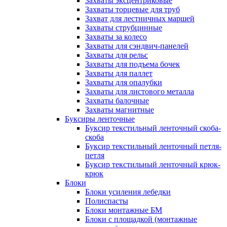
Захваты эксцентриковые
Захваты торцевые для труб
Захват для лестничных маршей
Захваты струбцинные
Захваты за колесо
Захваты для сэндвич-панелей
Захваты для рельс
Захваты для подъема бочек
Захваты для паллет
Захваты для опалубки
Захваты для листового металла
Захваты балочные
Захваты магнитные
Буксиры ленточные
Буксир текстильный ленточный скоба-
скоба
Буксир текстильный ленточный петля-
петля
Буксир текстильный ленточный крюк-
крюк
Блоки
Блоки усиления лебедки
Полиспасты
Блоки монтажные БМ
Блоки с площадкой (монтажные