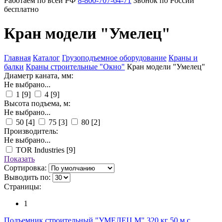
Работаем по всей РФ
8-800-707-64-71
Звонок по России
бесплатно
Кран модели "Умелец"
Главная
Каталог
Грузоподъемное оборудование
Краны и
балки
Краны строительные "Окно"
Кран модели "Умелец"
Диаметр каната, мм:
Не выбрано...
1
[9]
4
[9]
Высота подъема, м:
Не выбрано...
50
[4]
75
[3]
80
[2]
Производитель:
Не выбрано...
TOR Industries
[9]
Показать
Сортировка:
Выводить по:
Страницы:
1
Подъемник строительный "УМЕЛЕЦ М" 320 кг 50 м с