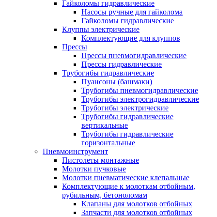
Гайколомы гидравлические
Насосы ручные для гайколома
Гайколомы гидравлические
Клуппы электрические
Комплектующие для клуппов
Прессы
Прессы пневмогидравлические
Прессы гидравлические
Трубогибы гидравлические
Пуансоны (башмаки)
Трубогибы пневмогидравлические
Трубогибы электрогидравлические
Трубогибы электрические
Трубогибы гидравлические
вертикальные
Трубогибы гидравлические
горизонтальные
Пневмоинструмент
Пистолеты монтажные
Молотки пучковые
Молотки пневматические клепальные
Комплектующие к молоткам отбойным,
рубильным, бетоноломам
Клапаны для молотков отбойных
Запчасти для молотков отбойных