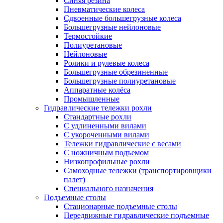
Синяя резина
Пневматические колеса
Сдвоенные большегрузные колеса
Большегрузные нейлоновые
Термостойкие
Полиуретановые
Нейлоновые
Ролики и рулевые колеса
Большегрузные обрезиненные
Большегрузные полиуретановые
Аппаратные колёса
Промышленные
Гидравлические тележки рохли
Стандартные рохли
С удлиненными вилами
С укороченными вилами
Тележки гидравлические с весами
С ножничным подъемом
Низкопрофильные рохли
Самоходные тележки (транспортировщики
палет)
Специального назначения
Подъемные столы
Стационарные подъемные столы
Передвижные гидравлические подъемные