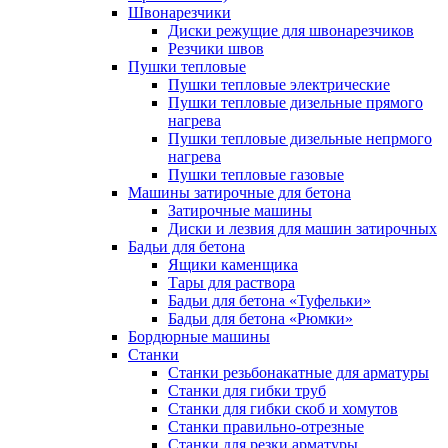
Швонарезчики
Диски режущие для швонарезчиков
Резчики швов
Пушки тепловые
Пушки тепловые электрические
Пушки тепловые дизельные прямого
нагрева
Пушки тепловые дизельные непрмого
нагрева
Пушки тепловые газовые
Машины затирочные для бетона
Затирочные машины
Диски и лезвия для машин затирочных
Бадьи для бетона
Ящики каменщика
Тары для раствора
Бадьи для бетона «Туфельки»
Бадьи для бетона «Рюмки»
Бордюрные машины
Станки
Станки резьбонакатные для арматуры
Станки для гибки труб
Станки для гибки скоб и хомутов
Станки правильно-отрезные
Станки для резки арматуры