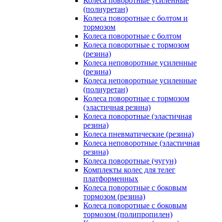
Колеса поворотные усиленные
(полиуретан)
Колеса поворотные с болтом и
тормозом
Колеса поворотные с болтом
Колеса поворотные c тормозом
(резина)
Колеса неповоротные усиленные
(резина)
Колеса неповоротные усиленные
(полиуретан)
Колеса поворотные c тормозом
(эластичная резина)
Колеса поворотные (эластичная
резина)
Колеса пневматические (резина)
Колеса неповоротные (эластичная
резина)
Колеса поворотные (чугун)
Комплекты колес для телег
платформенных
Колеса поворотные c боковым
тормозом (резина)
Колеса поворотные c боковым
тормозом (полипропилен)