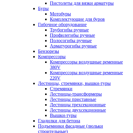
Пистолеты для вязки арматуры
Буры
Мотобуры
Комплектующие для буров
Гибочное оборудование
Трубогибы ручные
Профилегибы ручные
Полосогибы ручные
Арматурогибы ручные
Бензорезы
Компрессоры
Компрессоры воздушные ременные
380V
Компрессоры воздушные ременные
220V
Лестницы, стремянки, вышки-туры
Стремянки
Лестницы-трансформеры
Лестницы приставные
Лестницы трехсекционные
Лестницы двухсекционные
Вышки-туры
Гладилки для бетона
Подъемники фасадные (люльки
строительные)