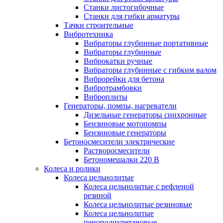
Станки листогибочные
Станки для гибки арматуры
Тачки строительные
Вибротехника
Вибраторы глубинные портативные
Вибраторы глубинные
Виброкатки ручные
Вибраторы глубинные с гибким валом
Виброрейки для бетона
Вибротрамбовки
Виброплиты
Генераторы, помпы, нагреватели
Дизельные генераторы синхронные
Бензиновые мотопомпы
Бензиновые генераторы
Бетоносмесители электрические
Растворосмесители
Бетономешалки 220 В
Колеса и ролики
Колеса цельнолитые
Колеса цельнолитые с рефленой
резиной
Колеса цельнолитые резиновые
Колеса цельнолитые
пенополиуретановые