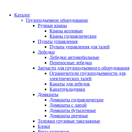
Каталог
Грузоподъемное оборудование
Ручные краны
Краны козловые
Краны гидравлические
Пульты управления
Пульты управления для талей
Лебедки
Лебедки автомобильные
Переносные лебедки
Запчасти для грузоподъемного оборудования
Ограничители грузоподъемности для
электрических талей
Канаты для лебедок
Канатоукладчики
Домкраты
Домкраты гидравлические
Домкраты с лапой
Домкраты бутылочные
Домкраты реечные
Тележки грузовые такелажные
Блоки
Весы крановые