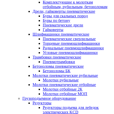
Комплектующие к молоткам
отбойным, рубильным, бетоноломам
Дрели, гайковерты пневматические
Буры для скальных пород
Буры по бетону
Пневматические дрели
Гайковерты
Шлифмашинки пневматические
Пневматические сверлильные
Торцевые пневмошлифмашинки
Радиальные пневмошлифмашинки
Угловые пневмошлифмашинки
Трамбовки пневматические
Пневмотрамбовки
Бетоноломы пневматические
Бетоноломы БК
Молотки пневматические рубильные
Молотки рубильные
Молотки пневматические отбойные
Молотки отбойные 2К
Молотки отбойные МОП
Грузоподъемное оборудование
Редукторы
Редукторы подъема для лебедок
электрических KCD