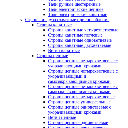
Тали ручные шестеренные
Тали электрические цепные
Тали электрические канатные
Стропы и грузозахватные приспособления
Стропы канатные
Стропы канатные четырехветвевые
Стропы канатные петлевые
Стропы канатные одноветвевые
Стропы канатные двухветвевые
Ветви канатные
Стропы цепные
Стропы цепные четырехветвевые с
укорачивающими крюками
Стропы цепные четырехветвевые с
укорачивающими и
самозакрывающимися крюками
Стропы цепные четырехветвевые с
самозакрывающимися крюками
Стропы цепные четырехветвевые
Стропы цепные универсальные
Стропы цепные одноветвевые с
укорачивающими крюками
Ветви цепные
Стропы цепные одноветвевые
Стропы цепные двухветвевые