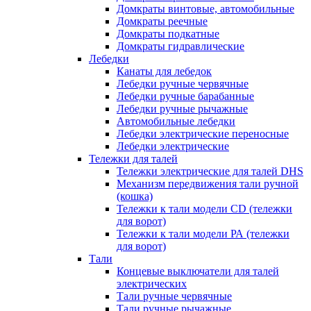
Домкраты винтовые, автомобильные
Домкраты реечные
Домкраты подкатные
Домкраты гидравлические
Лебедки
Канаты для лебедок
Лебедки ручные червячные
Лебедки ручные барабанные
Лебедки ручные рычажные
Автомобильные лебедки
Лебедки электрические переносные
Лебедки электрические
Тележки для талей
Тележки электрические для талей DHS
Механизм передвижения тали ручной
(кошка)
Тележки к тали модели CD (тележки
для ворот)
Тележки к тали модели РА (тележки
для ворот)
Тали
Концевые выключатели для талей
электрических
Тали ручные червячные
Тали ручные рычажные