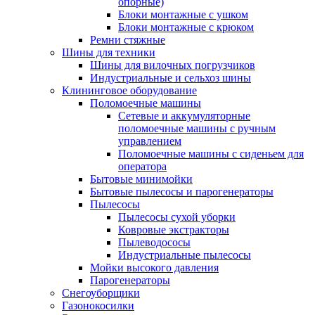
опорные)
Блоки монтажные с ушком
Блоки монтажные с крюком
Ремни стяжные
Шины для техники
Шины для вилочных погрузчиков
Индустриальные и сельхоз шины
Клининговое оборудование
Поломоечные машины
Сетевые и аккумуляторные
поломоечные машины с ручным
управлением
Поломоечные машины с сиденьем для
оператора
Бытовые минимойки
Бытовые пылесосы и парогенераторы
Пылесосы
Пылесосы сухой уборки
Ковровые экстракторы
Пылеводососы
Индустриальные пылесосы
Мойки высокого давления
Парогенераторы
Снегоуборщики
Газонокосилки