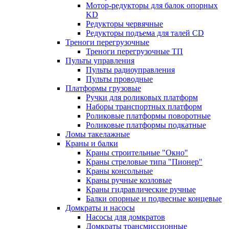
Мотор-редукторы для балок опорных
KD
Редукторы червячные
Редукторы подъема для талей CD
Треноги перегрузочные
Треноги перегрузочные ТП
Пульты управления
Пульты радиоуправления
Пульты проводные
Платформы грузовые
Ручки для роликовых платформ
Наборы транспортных платформ
Роликовые платформы поворотные
Роликовые платформы подкатные
Ломы такелажные
Краны и балки
Краны строительные "Окно"
Краны стреловые типа "Пионер"
Краны консольные
Краны ручные козловые
Краны гидравлические ручные
Балки опорные и подвесные концевые
Домкраты и насосы
Насосы для домкратов
Домкраты трансмиссионные