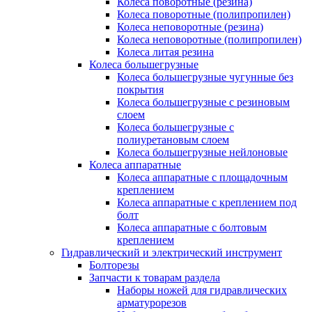
Колеса поворотные (резина)
Колеса поворотные (полипропилен)
Колеса неповоротные (резина)
Колеса неповоротные (полипропилен)
Колеса литая резина
Колеса большегрузные
Колеса большегрузные чугунные без
покрытия
Колеса большегрузные с резиновым
слоем
Колеса большегрузные с
полиуретановым слоем
Колеса большегрузные нейлоновые
Колеса аппаратные
Колеса аппаратные с площадочным
креплением
Колеса аппаратные с креплением под
болт
Колеса аппаратные с болтовым
креплением
Гидравлический и электрический инструмент
Болторезы
Запчасти к товарам раздела
Наборы ножей для гидравлических
арматурорезов