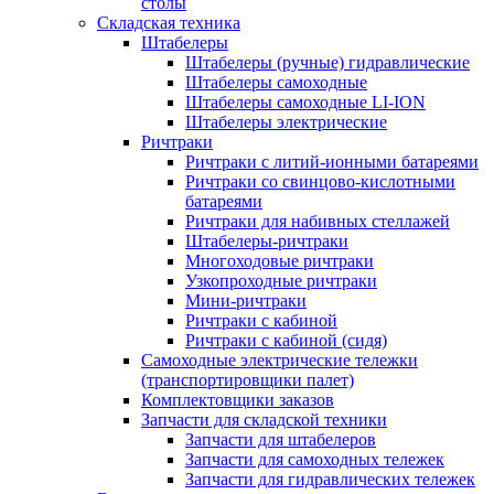
столы
Складская техника
Штабелеры
Штабелеры (ручные) гидравлические
Штабелеры самоходные
Штабелеры самоходные LI-ION
Штабелеры электрические
Ричтраки
Ричтраки с литий-ионными батареями
Ричтраки со свинцово-кислотными
батареями
Ричтраки для набивных стеллажей
Штабелеры-ричтраки
Многоходовые ричтраки
Узкопроходные ричтраки
Мини-ричтраки
Ричтраки с кабиной
Ричтраки с кабиной (сидя)
Самоходные электрические тележки
(транспортировщики палет)
Комплектовщики заказов
Запчасти для складской техники
Запчасти для штабелеров
Запчасти для самоходных тележек
Запчасти для гидравлических тележек