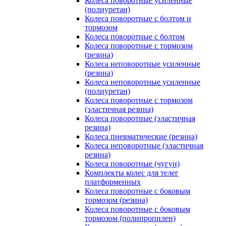
Колеса поворотные усиленные
(полиуретан)
Колеса поворотные с болтом и
тормозом
Колеса поворотные с болтом
Колеса поворотные c тормозом
(резина)
Колеса неповоротные усиленные
(резина)
Колеса неповоротные усиленные
(полиуретан)
Колеса поворотные c тормозом
(эластичная резина)
Колеса поворотные (эластичная
резина)
Колеса пневматические (резина)
Колеса неповоротные (эластичная
резина)
Колеса поворотные (чугун)
Комплекты колес для телег
платформенных
Колеса поворотные c боковым
тормозом (резина)
Колеса поворотные c боковым
тормозом (полипропилен)