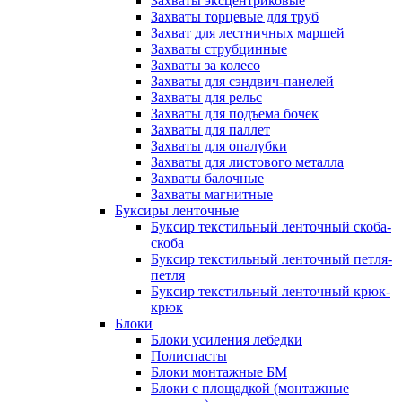
Захваты эксцентриковые
Захваты торцевые для труб
Захват для лестничных маршей
Захваты струбцинные
Захваты за колесо
Захваты для сэндвич-панелей
Захваты для рельс
Захваты для подъема бочек
Захваты для паллет
Захваты для опалубки
Захваты для листового металла
Захваты балочные
Захваты магнитные
Буксиры ленточные
Буксир текстильный ленточный скоба-
скоба
Буксир текстильный ленточный петля-
петля
Буксир текстильный ленточный крюк-
крюк
Блоки
Блоки усиления лебедки
Полиспасты
Блоки монтажные БМ
Блоки с площадкой (монтажные