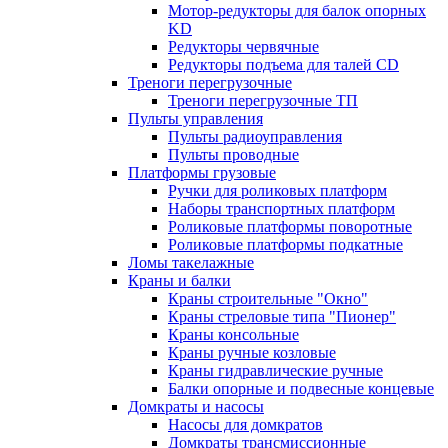
Мотор-редукторы для балок опорных
KD
Редукторы червячные
Редукторы подъема для талей CD
Треноги перегрузочные
Треноги перегрузочные ТП
Пульты управления
Пульты радиоуправления
Пульты проводные
Платформы грузовые
Ручки для роликовых платформ
Наборы транспортных платформ
Роликовые платформы поворотные
Роликовые платформы подкатные
Ломы такелажные
Краны и балки
Краны строительные "Окно"
Краны стреловые типа "Пионер"
Краны консольные
Краны ручные козловые
Краны гидравлические ручные
Балки опорные и подвесные концевые
Домкраты и насосы
Насосы для домкратов
Домкраты трансмиссионные