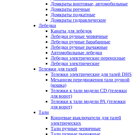
Домкраты винтовые, автомобильные
Домкраты реечные
Домкраты подкатные
Домкраты гидравлические
Лебедки
Канаты для лебедок
Лебедки ручные червячные
Лебедки ручные барабанные
Лебедки ручные рычажные
Автомобильные лебедки
Лебедки электрические переносные
Лебедки электрические
Тележки для талей
Тележки электрические для талей DHS
Механизм передвижения тали ручной
(кошка)
Тележки к тали модели CD (тележки
для ворот)
Тележки к тали модели РА (тележки
для ворот)
Тали
Концевые выключатели для талей
электрических
Тали ручные червячные
Тали ручные рычажные