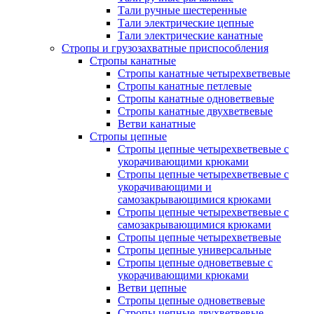
Тали ручные шестеренные
Тали электрические цепные
Тали электрические канатные
Стропы и грузозахватные приспособления
Стропы канатные
Стропы канатные четырехветвевые
Стропы канатные петлевые
Стропы канатные одноветвевые
Стропы канатные двухветвевые
Ветви канатные
Стропы цепные
Стропы цепные четырехветвевые с
укорачивающими крюками
Стропы цепные четырехветвевые с
укорачивающими и
самозакрывающимися крюками
Стропы цепные четырехветвевые с
самозакрывающимися крюками
Стропы цепные четырехветвевые
Стропы цепные универсальные
Стропы цепные одноветвевые с
укорачивающими крюками
Ветви цепные
Стропы цепные одноветвевые
Стропы цепные двухветвевые