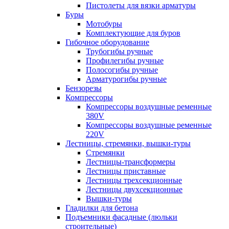
Пистолеты для вязки арматуры
Буры
Мотобуры
Комплектующие для буров
Гибочное оборудование
Трубогибы ручные
Профилегибы ручные
Полосогибы ручные
Арматурогибы ручные
Бензорезы
Компрессоры
Компрессоры воздушные ременные
380V
Компрессоры воздушные ременные
220V
Лестницы, стремянки, вышки-туры
Стремянки
Лестницы-трансформеры
Лестницы приставные
Лестницы трехсекционные
Лестницы двухсекционные
Вышки-туры
Гладилки для бетона
Подъемники фасадные (люльки
строительные)