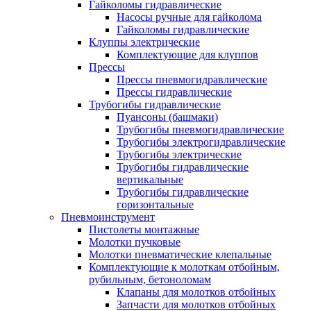
Гайколомы гидравлические
Насосы ручные для гайколома
Гайколомы гидравлические
Клуппы электрические
Комплектующие для клуппов
Прессы
Прессы пневмогидравлические
Прессы гидравлические
Трубогибы гидравлические
Пуансоны (башмаки)
Трубогибы пневмогидравлические
Трубогибы электрогидравлические
Трубогибы электрические
Трубогибы гидравлические
вертикальные
Трубогибы гидравлические
горизонтальные
Пневмоинструмент
Пистолеты монтажные
Молотки пучковые
Молотки пневматические клепальные
Комплектующие к молоткам отбойным,
рубильным, бетоноломам
Клапаны для молотков отбойных
Запчасти для молотков отбойных