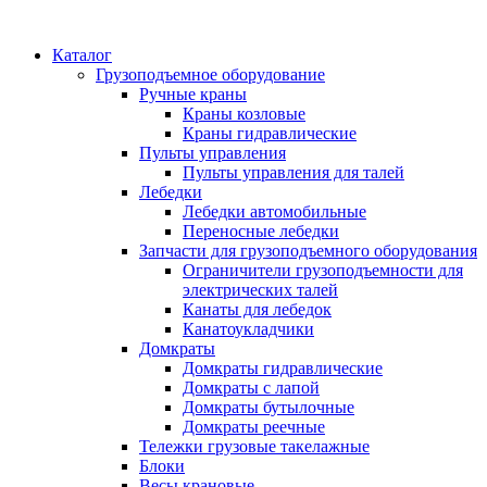
Каталог
Грузоподъемное оборудование
Ручные краны
Краны козловые
Краны гидравлические
Пульты управления
Пульты управления для талей
Лебедки
Лебедки автомобильные
Переносные лебедки
Запчасти для грузоподъемного оборудования
Ограничители грузоподъемности для
электрических талей
Канаты для лебедок
Канатоукладчики
Домкраты
Домкраты гидравлические
Домкраты с лапой
Домкраты бутылочные
Домкраты реечные
Тележки грузовые такелажные
Блоки
Весы крановые