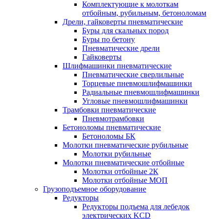
Комплектующие к молоткам
отбойным, рубильным, бетоноломам
Дрели, гайковерты пневматические
Буры для скальных пород
Буры по бетону
Пневматические дрели
Гайковерты
Шлифмашинки пневматические
Пневматические сверлильные
Торцевые пневмошлифмашинки
Радиальные пневмошлифмашинки
Угловые пневмошлифмашинки
Трамбовки пневматические
Пневмотрамбовки
Бетоноломы пневматические
Бетоноломы БК
Молотки пневматические рубильные
Молотки рубильные
Молотки пневматические отбойные
Молотки отбойные 2К
Молотки отбойные МОП
Грузоподъемное оборудование
Редукторы
Редукторы подъема для лебедок
электрических KCD