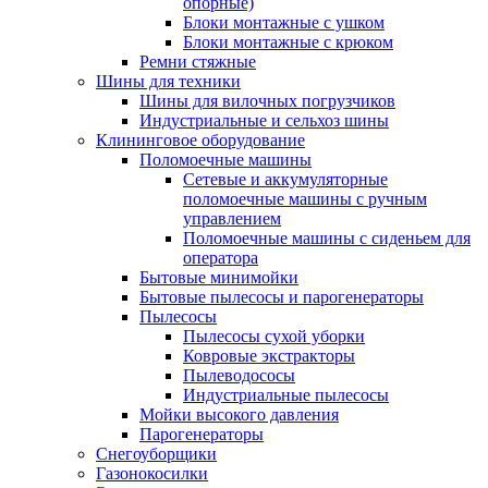
опорные)
Блоки монтажные с ушком
Блоки монтажные с крюком
Ремни стяжные
Шины для техники
Шины для вилочных погрузчиков
Индустриальные и сельхоз шины
Клининговое оборудование
Поломоечные машины
Сетевые и аккумуляторные
поломоечные машины с ручным
управлением
Поломоечные машины с сиденьем для
оператора
Бытовые минимойки
Бытовые пылесосы и парогенераторы
Пылесосы
Пылесосы сухой уборки
Ковровые экстракторы
Пылеводососы
Индустриальные пылесосы
Мойки высокого давления
Парогенераторы
Снегоуборщики
Газонокосилки