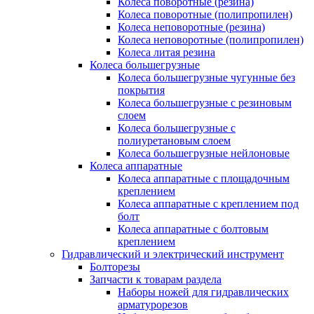
Колеса поворотные (резина)
Колеса поворотные (полипропилен)
Колеса неповоротные (резина)
Колеса неповоротные (полипропилен)
Колеса литая резина
Колеса большегрузные
Колеса большегрузные чугунные без
покрытия
Колеса большегрузные с резиновым
слоем
Колеса большегрузные с
полиуретановым слоем
Колеса большегрузные нейлоновые
Колеса аппаратные
Колеса аппаратные с площадочным
креплением
Колеса аппаратные с креплением под
болт
Колеса аппаратные с болтовым
креплением
Гидравлический и электрический инструмент
Болторезы
Запчасти к товарам раздела
Наборы ножей для гидравлических
арматурорезов