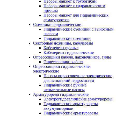
Наборы манжет к трубогибам
Наборы манжет к гидравлическим
прессам
Наборы манжет для гидравлических
арматурорезов
Съемники гидравлические
Гидравлические cъемники с выносным
насосом
Гидравлические съемники
Секторные ножницы, кабелерезы
Кабелерезы ручные
Кабелерезы гидравлические
Опрессовщики кабеля, наконечников, гильз
Опрессовщики кабеля
Опрессовщики гидравлические,
электрические
Насосы опрессовочные электрические
для испытаний гидросистем
Гидравлические ручные
испытательные насосы
Арматурорезы гидравлические
Электрогидравлические арматурорезы
Гидравлические арматурорезы
аккумуляторные
Гидравлические арматурорезы