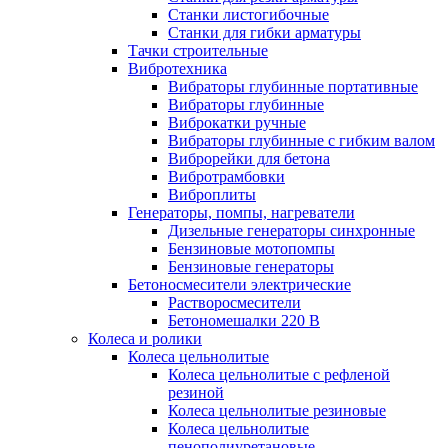
Станки листогибочные
Станки для гибки арматуры
Тачки строительные
Вибротехника
Вибраторы глубинные портативные
Вибраторы глубинные
Виброкатки ручные
Вибраторы глубинные с гибким валом
Виброрейки для бетона
Вибротрамбовки
Виброплиты
Генераторы, помпы, нагреватели
Дизельные генераторы синхронные
Бензиновые мотопомпы
Бензиновые генераторы
Бетоносмесители электрические
Растворосмесители
Бетономешалки 220 В
Колеса и ролики
Колеса цельнолитые
Колеса цельнолитые с рефленой
резиной
Колеса цельнолитые резиновые
Колеса цельнолитые
пенополиуретановые