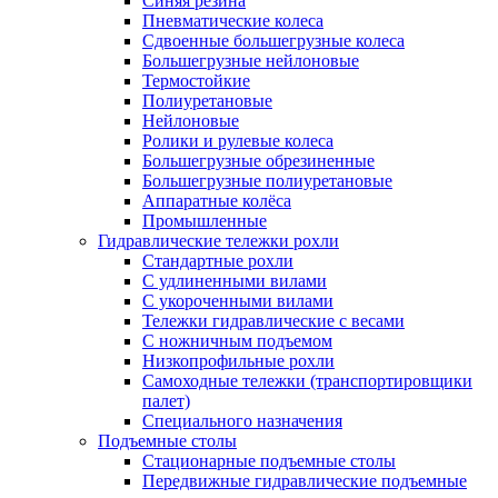
Синяя резина
Пневматические колеса
Сдвоенные большегрузные колеса
Большегрузные нейлоновые
Термостойкие
Полиуретановые
Нейлоновые
Ролики и рулевые колеса
Большегрузные обрезиненные
Большегрузные полиуретановые
Аппаратные колёса
Промышленные
Гидравлические тележки рохли
Стандартные рохли
С удлиненными вилами
С укороченными вилами
Тележки гидравлические с весами
С ножничным подъемом
Низкопрофильные рохли
Самоходные тележки (транспортировщики
палет)
Специального назначения
Подъемные столы
Стационарные подъемные столы
Передвижные гидравлические подъемные