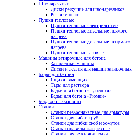
Швонарезчики
Диски режущие для швонарезчиков
Резчики швов
Пушки тепловые
Пушки тепловые электрические
Пушки тепловые дизельные прямого
нагрева
Пушки тепловые дизельные непрмого
нагрева
Пушки тепловые газовые
Машины затирочные для бетона
Затирочные машины
Диски и лезвия для машин затирочных
Бадьи для бетона
Ящики каменщика
Тары для раствора
Бадьи для бетона «Туфельки»
Бадьи для бетона «Рюмки»
Бордюрные машины
Станки
Станки резьбонакатные для арматуры
Станки для гибки труб
Станки для гибки скоб и хомутов
Станки правильно-отрезные
Станки для резки арматуры