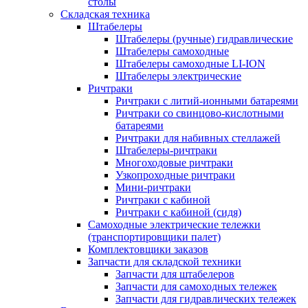
столы
Складская техника
Штабелеры
Штабелеры (ручные) гидравлические
Штабелеры самоходные
Штабелеры самоходные LI-ION
Штабелеры электрические
Ричтраки
Ричтраки с литий-ионными батареями
Ричтраки со свинцово-кислотными
батареями
Ричтраки для набивных стеллажей
Штабелеры-ричтраки
Многоходовые ричтраки
Узкопроходные ричтраки
Мини-ричтраки
Ричтраки с кабиной
Ричтраки с кабиной (сидя)
Самоходные электрические тележки
(транспортировщики палет)
Комплектовщики заказов
Запчасти для складской техники
Запчасти для штабелеров
Запчасти для самоходных тележек
Запчасти для гидравлических тележек