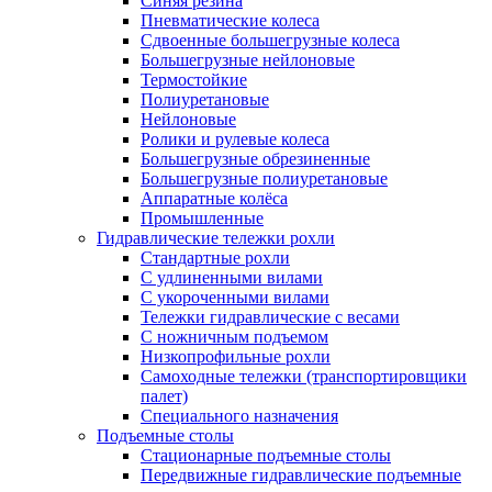
Синяя резина
Пневматические колеса
Сдвоенные большегрузные колеса
Большегрузные нейлоновые
Термостойкие
Полиуретановые
Нейлоновые
Ролики и рулевые колеса
Большегрузные обрезиненные
Большегрузные полиуретановые
Аппаратные колёса
Промышленные
Гидравлические тележки рохли
Стандартные рохли
С удлиненными вилами
С укороченными вилами
Тележки гидравлические с весами
С ножничным подъемом
Низкопрофильные рохли
Самоходные тележки (транспортировщики
палет)
Специального назначения
Подъемные столы
Стационарные подъемные столы
Передвижные гидравлические подъемные