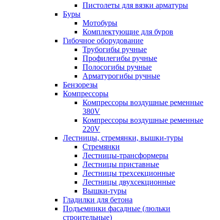
Пистолеты для вязки арматуры
Буры
Мотобуры
Комплектующие для буров
Гибочное оборудование
Трубогибы ручные
Профилегибы ручные
Полосогибы ручные
Арматурогибы ручные
Бензорезы
Компрессоры
Компрессоры воздушные ременные
380V
Компрессоры воздушные ременные
220V
Лестницы, стремянки, вышки-туры
Стремянки
Лестницы-трансформеры
Лестницы приставные
Лестницы трехсекционные
Лестницы двухсекционные
Вышки-туры
Гладилки для бетона
Подъемники фасадные (люльки
строительные)