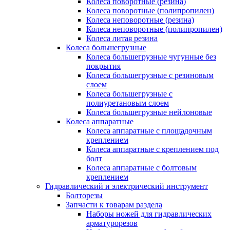
Колеса поворотные (резина)
Колеса поворотные (полипропилен)
Колеса неповоротные (резина)
Колеса неповоротные (полипропилен)
Колеса литая резина
Колеса большегрузные
Колеса большегрузные чугунные без
покрытия
Колеса большегрузные с резиновым
слоем
Колеса большегрузные с
полиуретановым слоем
Колеса большегрузные нейлоновые
Колеса аппаратные
Колеса аппаратные с площадочным
креплением
Колеса аппаратные с креплением под
болт
Колеса аппаратные с болтовым
креплением
Гидравлический и электрический инструмент
Болторезы
Запчасти к товарам раздела
Наборы ножей для гидравлических
арматурорезов