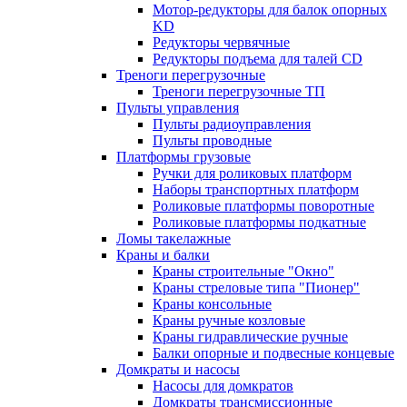
Мотор-редукторы для балок опорных
KD
Редукторы червячные
Редукторы подъема для талей CD
Треноги перегрузочные
Треноги перегрузочные ТП
Пульты управления
Пульты радиоуправления
Пульты проводные
Платформы грузовые
Ручки для роликовых платформ
Наборы транспортных платформ
Роликовые платформы поворотные
Роликовые платформы подкатные
Ломы такелажные
Краны и балки
Краны строительные "Окно"
Краны стреловые типа "Пионер"
Краны консольные
Краны ручные козловые
Краны гидравлические ручные
Балки опорные и подвесные концевые
Домкраты и насосы
Насосы для домкратов
Домкраты трансмиссионные