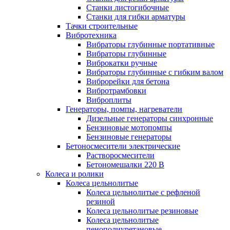
Станки листогибочные
Станки для гибки арматуры
Тачки строительные
Вибротехника
Вибраторы глубинные портативные
Вибраторы глубинные
Виброкатки ручные
Вибраторы глубинные с гибким валом
Виброрейки для бетона
Вибротрамбовки
Виброплиты
Генераторы, помпы, нагреватели
Дизельные генераторы синхронные
Бензиновые мотопомпы
Бензиновые генераторы
Бетоносмесители электрические
Растворосмесители
Бетономешалки 220 В
Колеса и ролики
Колеса цельнолитые
Колеса цельнолитые с рефленой
резиной
Колеса цельнолитые резиновые
Колеса цельнолитые
пенополиуретановые