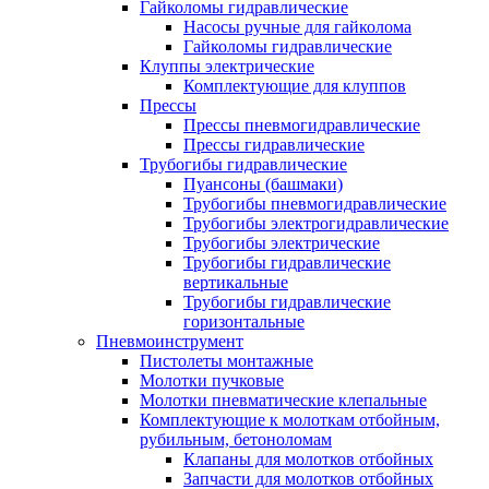
Гайколомы гидравлические
Насосы ручные для гайколома
Гайколомы гидравлические
Клуппы электрические
Комплектующие для клуппов
Прессы
Прессы пневмогидравлические
Прессы гидравлические
Трубогибы гидравлические
Пуансоны (башмаки)
Трубогибы пневмогидравлические
Трубогибы электрогидравлические
Трубогибы электрические
Трубогибы гидравлические
вертикальные
Трубогибы гидравлические
горизонтальные
Пневмоинструмент
Пистолеты монтажные
Молотки пучковые
Молотки пневматические клепальные
Комплектующие к молоткам отбойным,
рубильным, бетоноломам
Клапаны для молотков отбойных
Запчасти для молотков отбойных