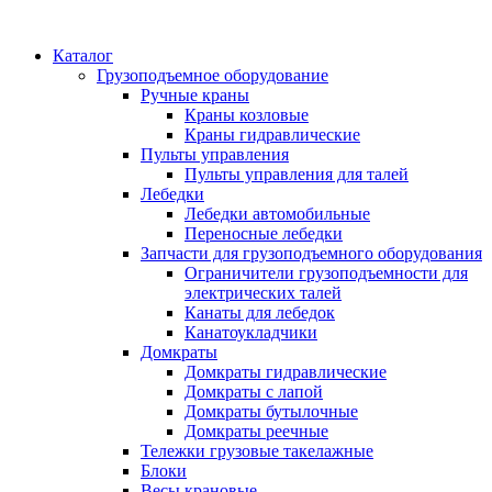
Каталог
Грузоподъемное оборудование
Ручные краны
Краны козловые
Краны гидравлические
Пульты управления
Пульты управления для талей
Лебедки
Лебедки автомобильные
Переносные лебедки
Запчасти для грузоподъемного оборудования
Ограничители грузоподъемности для
электрических талей
Канаты для лебедок
Канатоукладчики
Домкраты
Домкраты гидравлические
Домкраты с лапой
Домкраты бутылочные
Домкраты реечные
Тележки грузовые такелажные
Блоки
Весы крановые