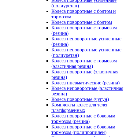
Колеса поворотные усиленные
(полиуретан)
Колеса поворотные с болтом и
тормозом
Колеса поворотные с болтом
Колеса поворотные c тормозом
(резина)
Колеса неповоротные усиленные
(резина)
Колеса неповоротные усиленные
(полиуретан)
Колеса поворотные c тормозом
(эластичная резина)
Колеса поворотные (эластичная
резина)
Колеса пневматические (резина)
Колеса неповоротные (эластичная
резина)
Колеса поворотные (чугун)
Комплекты колес для телег
платформенных
Колеса поворотные c боковым
тормозом (резина)
Колеса поворотные c боковым
тормозом (полипропилен)