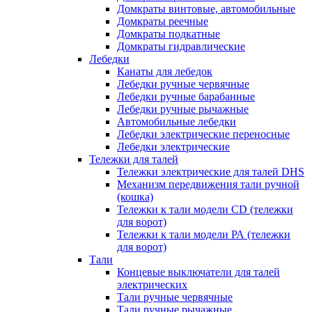
Домкраты винтовые, автомобильные
Домкраты реечные
Домкраты подкатные
Домкраты гидравлические
Лебедки
Канаты для лебедок
Лебедки ручные червячные
Лебедки ручные барабанные
Лебедки ручные рычажные
Автомобильные лебедки
Лебедки электрические переносные
Лебедки электрические
Тележки для талей
Тележки электрические для талей DHS
Механизм передвижения тали ручной
(кошка)
Тележки к тали модели CD (тележки
для ворот)
Тележки к тали модели РА (тележки
для ворот)
Тали
Концевые выключатели для талей
электрических
Тали ручные червячные
Тали ручные рычажные