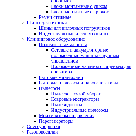
опорные)
Блоки монтажные с ушком
Блоки монтажные с крюком
Ремни стяжные
Шины для техники
Шины для вилочных погрузчиков
Индустриальные и сельхоз шины
Клининговое оборудование
Поломоечные машины
Сетевые и аккумуляторные
поломоечные машины с ручным
управлением
Поломоечные машины с сиденьем для
оператора
Бытовые минимойки
Бытовые пылесосы и парогенераторы
Пылесосы
Пылесосы сухой уборки
Ковровые экстракторы
Пылеводососы
Индустриальные пылесосы
Мойки высокого давления
Парогенераторы
Снегоуборщики
Газонокосилки