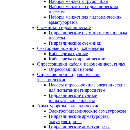
Наборы манжет к трубогибам
Наборы манжет к гидравлическим
прессам
Наборы манжет для гидравлических
арматурорезов
Съемники гидравлические
Гидравлические cъемники с выносным
насосом
Гидравлические съемники
Секторные ножницы, кабелерезы
Кабелерезы ручные
Кабелерезы гидравлические
Опрессовщики кабеля, наконечников, гильз
Опрессовщики кабеля
Опрессовщики гидравлические,
электрические
Насосы опрессовочные электрические
для испытаний гидросистем
Гидравлические ручные
испытательные насосы
Арматурорезы гидравлические
Электрогидравлические арматурорезы
Гидравлические арматурорезы
аккумуляторные
Гидравлические арматурорезы