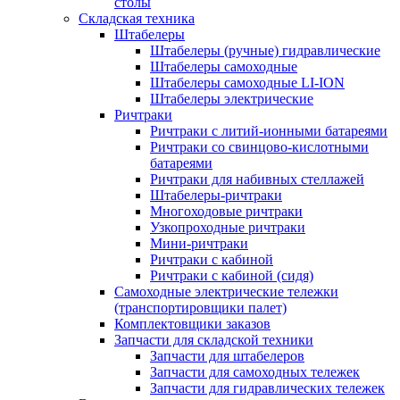
столы
Складская техника
Штабелеры
Штабелеры (ручные) гидравлические
Штабелеры самоходные
Штабелеры самоходные LI-ION
Штабелеры электрические
Ричтраки
Ричтраки с литий-ионными батареями
Ричтраки со свинцово-кислотными
батареями
Ричтраки для набивных стеллажей
Штабелеры-ричтраки
Многоходовые ричтраки
Узкопроходные ричтраки
Мини-ричтраки
Ричтраки с кабиной
Ричтраки с кабиной (сидя)
Самоходные электрические тележки
(транспортировщики палет)
Комплектовщики заказов
Запчасти для складской техники
Запчасти для штабелеров
Запчасти для самоходных тележек
Запчасти для гидравлических тележек