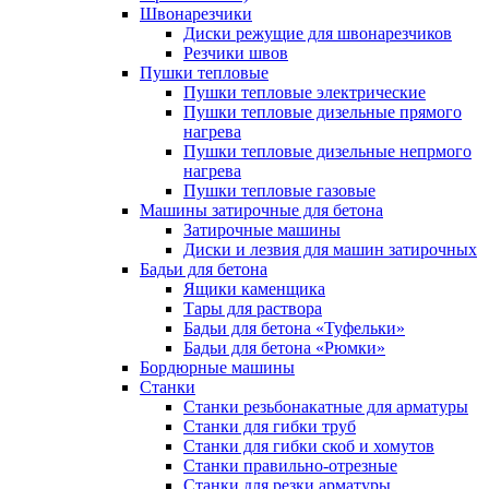
Швонарезчики
Диски режущие для швонарезчиков
Резчики швов
Пушки тепловые
Пушки тепловые электрические
Пушки тепловые дизельные прямого
нагрева
Пушки тепловые дизельные непрмого
нагрева
Пушки тепловые газовые
Машины затирочные для бетона
Затирочные машины
Диски и лезвия для машин затирочных
Бадьи для бетона
Ящики каменщика
Тары для раствора
Бадьи для бетона «Туфельки»
Бадьи для бетона «Рюмки»
Бордюрные машины
Станки
Станки резьбонакатные для арматуры
Станки для гибки труб
Станки для гибки скоб и хомутов
Станки правильно-отрезные
Станки для резки арматуры