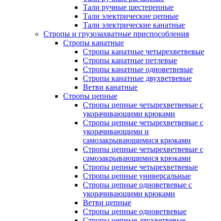
Тали ручные шестеренные
Тали электрические цепные
Тали электрические канатные
Стропы и грузозахватные приспособления
Стропы канатные
Стропы канатные четырехветвевые
Стропы канатные петлевые
Стропы канатные одноветвевые
Стропы канатные двухветвевые
Ветви канатные
Стропы цепные
Стропы цепные четырехветвевые с
укорачивающими крюками
Стропы цепные четырехветвевые с
укорачивающими и
самозакрывающимися крюками
Стропы цепные четырехветвевые с
самозакрывающимися крюками
Стропы цепные четырехветвевые
Стропы цепные универсальные
Стропы цепные одноветвевые с
укорачивающими крюками
Ветви цепные
Стропы цепные одноветвевые
Стропы цепные двухветвевые