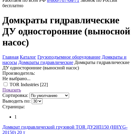
Работаем по всей РФ
8-800-707-64-71
Звонок по России
бесплатно
Домкраты гидравлические
ДУ односторонние (выносной
насос)
Главная
Каталог
Грузоподъемное оборудование
Домкраты и
насосы
Домкраты гидравлические
Домкраты гидравлические
ДУ односторонние (выносной насос)
Производитель:
Не выбрано...
TOR Industries
[22]
Показать
Сортировка:
Выводить по:
Страницы:
1
Домкрат гидравлический грузовой TOR ДУ20П150 (HHYG-
20150) 20 т