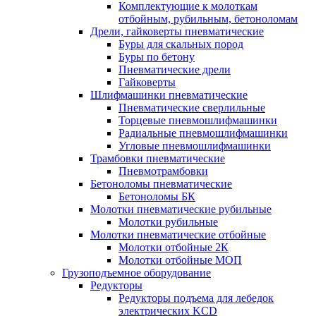
Комплектующие к молоткам
отбойным, рубильным, бетоноломам
Дрели, гайковерты пневматические
Буры для скальных пород
Буры по бетону
Пневматические дрели
Гайковерты
Шлифмашинки пневматические
Пневматические сверлильные
Торцевые пневмошлифмашинки
Радиальные пневмошлифмашинки
Угловые пневмошлифмашинки
Трамбовки пневматические
Пневмотрамбовки
Бетоноломы пневматические
Бетоноломы БК
Молотки пневматические рубильные
Молотки рубильные
Молотки пневматические отбойные
Молотки отбойные 2К
Молотки отбойные МОП
Грузоподъемное оборудование
Редукторы
Редукторы подъема для лебедок
электрических KCD