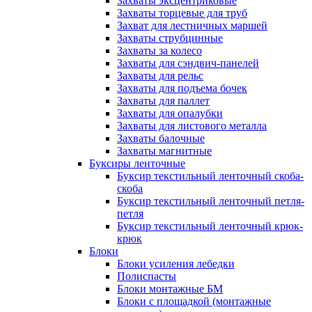
Захваты эксцентриковые
Захваты торцевые для труб
Захват для лестничных маршей
Захваты струбцинные
Захваты за колесо
Захваты для сэндвич-панелей
Захваты для рельс
Захваты для подъема бочек
Захваты для паллет
Захваты для опалубки
Захваты для листового металла
Захваты балочные
Захваты магнитные
Буксиры ленточные
Буксир текстильный ленточный скоба-
скоба
Буксир текстильный ленточный петля-
петля
Буксир текстильный ленточный крюк-
крюк
Блоки
Блоки усиления лебедки
Полиспасты
Блоки монтажные БМ
Блоки с площадкой (монтажные